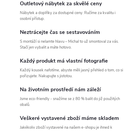
ů
l
Outletový nábytek za skvělé ceny
Nábytek a doplňky za dostupné ceny. Ručíme za kvalitu i
á
osobní přístup.
d
Neztrácejte čas se sestavováním
a
S montáží si nelamte hlavu – Michal to už smontoval za vás.
Stačí jen vybalit a máte hotovo.
c
Každý produkt má vlastní fotografie
í
Každý kousek nafotíme, abyste měli jasný přehled o tom, co si
p
pořizujete. Nakupujte s jistotou.
r
Na životním prostředí nám záleží
v
Jsme eco-friendly - snažíme se z 80 % balit do již použitých
obalů.
k
Veškeré vystavené zboží máme skladem
y
Jakékoliv zboží vystavené na našem e-shopu je ihned k