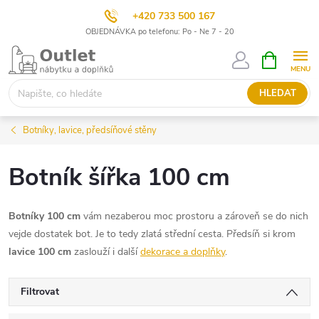
+420 733 500 167
OBJEDNÁVKA po telefonu: Po - Ne 7 - 20
Přejít
NÁKUPNÍ
KOŠÍK
na
obsah
HLEDAT
Botníky, lavice, předsíňové stěny
Botník šířka 100 cm
Botníky 100 cm
vám nezaberou moc prostoru a zároveň se do nich
vejde dostatek bot. Je to tedy zlatá střední cesta. Předsíň si krom
lavice 100 cm
zaslouží i další
dekorace a doplňky
.
Filtrovat