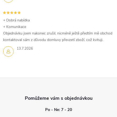
+ Dobrá nabídka
+ Komunikace
Objednávku jsem nakonec zrušil, nicméně ještě předtím mě obchod
kontaktoval sám z důvodu domluvy převzetí zboží, což kvituji.
13.7.2026
Z
á
p