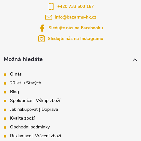
a
+420 733 500 167
info
@
bazarms-hk.cz
t
Sledujte nás na Facebooku
í
Sledujte nás na Instagramu
Možná hledáte
O nás
20 let u Starých
Blog
Spolupráce | Výkup zboží
Jak nakupovat | Doprava
Kvalita zboží
Obchodní podmínky
Reklamace | Vrácení zboží