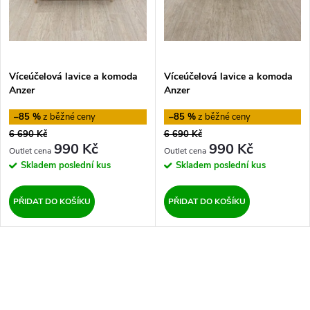
i
í
s
p
p
Víceúčelová lavice a komoda
Víceúčelová lavice a komoda
r
Anzer
Anzer
r
o
–85 %
–85 %
o
6 690 Kč
6 690 Kč
d
990 Kč
990 Kč
d
Skladem
poslední kus
Skladem
poslední kus
u
u
PŘIDAT DO KOŠÍKU
PŘIDAT DO KOŠÍKU
k
k
t
O
t
ů
v