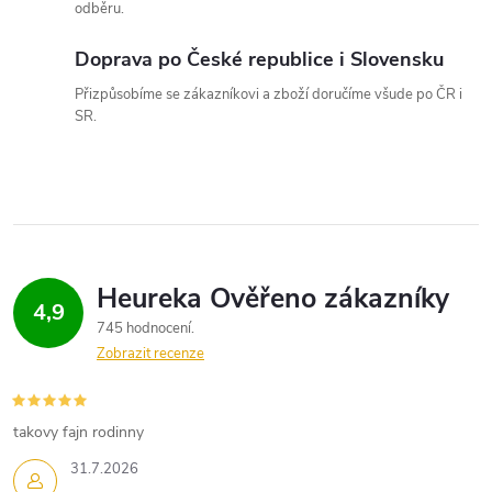
v
odběru.
ý
Doprava po České republice i Slovensku
p
Přizpůsobíme se zákazníkovi a zboží doručíme všude po ČR i
SR.
i
s
u
4,9
745 hodnocení
Zobrazit recenze
takovy fajn rodinny
31.7.2026