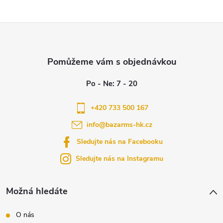
Z
á
p
a
+420 733 500 167
info
@
bazarms-hk.cz
t
Sledujte nás na Facebooku
í
Sledujte nás na Instagramu
Možná hledáte
O nás