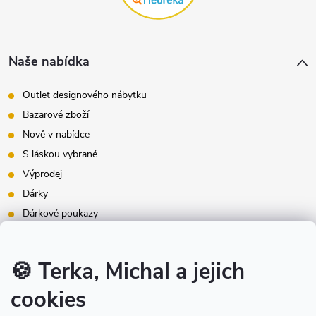
Naše nabídka
Outlet designového nábytku
Bazarové zboží
Nově v nabídce
S láskou vybrané
Výprodej
Dárky
Dárkové poukazy
Inspirace - styly bydlení
Značky produktů na našem e-shopu
🍪 Terka, Michal a jejich
cookies
Instagram