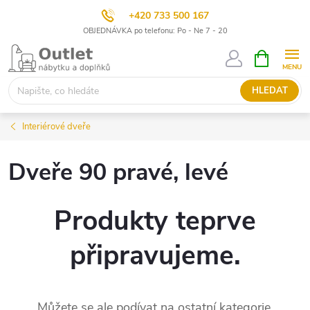
+420 733 500 167
OBJEDNÁVKA po telefonu: Po - Ne 7 - 20
Přejít
NÁKUPNÍ
KOŠÍK
na
obsah
HLEDAT
Interiérové dveře
Dveře 90 pravé, levé
Produkty teprve
připravujeme.
Můžete se ale podívat na ostatní kategorie.