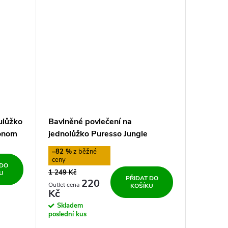
ulůžko
Bavlněné povlečení na
onom
jednolůžko Puresso Jungle
–82 %
 DO
1 249 Kč
U
PŘIDAT DO
220
KOŠÍKU
Kč
Skladem
poslední kus