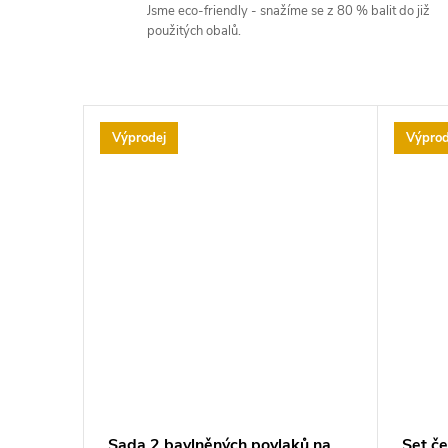
Jsme eco-friendly - snažíme se z 80 % balit do již
použitých obalů.
Výprodej
Výprod
Sada 2 bavlněných povlaků na
Set č