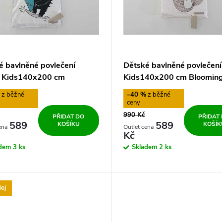
é bavlněné povlečení
Dětské bavlněné povlečení 
 Kids140x200 cm
Kids140x200 cm Bloomingv
ngville
%
–40 %
990 Kč
PŘIDAT DO
PŘIDAT
589
589
KOŠÍKU
KOŠÍK
Kč
adem
3 ks
Skladem
2 ks
ej