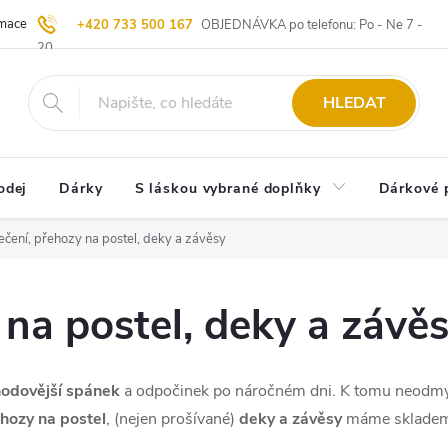
ace | Vrácení zboží
Blog
20 let u Starých
Komisní prodej | Vý
+420 733 500 167
OBJEDNÁVKA po telefonu: Po - Ne 7 -
20
HLEDAT
odej
Dárky
S láskou vybrané doplňky
Dárkové 
ečení, přehozy na postel, deky a závěsy
 na postel, deky a závě
hodovější spánek
a odpočinek po náročném dni. K tomu neodmysl
hozy na postel
, (nejen prošívané)
deky a závěsy
máme sklade