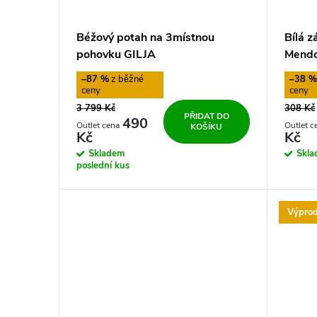
Béžový potah na 3místnou
Bílá 
pohovku GILJA
Mendo
–87 %
–38 
3 799 Kč
308 Kč
PŘIDAT DO
490
KOŠÍKU
Kč
Kč
Skladem
Skl
poslední kus
Výprod