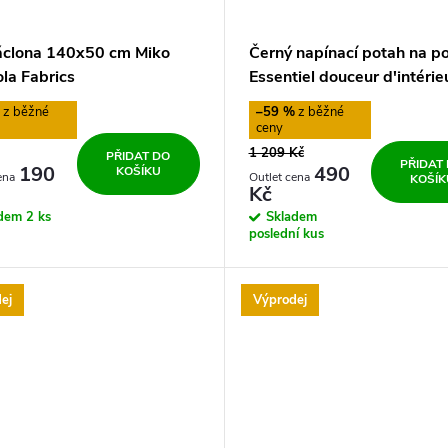
záclona 140x50 cm Miko
Černý napínací potah na p
la Fabrics
Essentiel douceur d'intérie
%
–59 %
1 209 Kč
PŘIDAT DO
PŘIDAT
190
490
KOŠÍKU
KOŠÍK
Kč
adem
2 ks
Skladem
poslední kus
ej
Výprodej