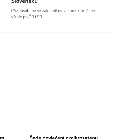
Slovensku
Přizpůsobíme se zákazníkovi a zboží doručíme
všude po ČR i SR.
cm
Šedé povlečení z mikrosaténu