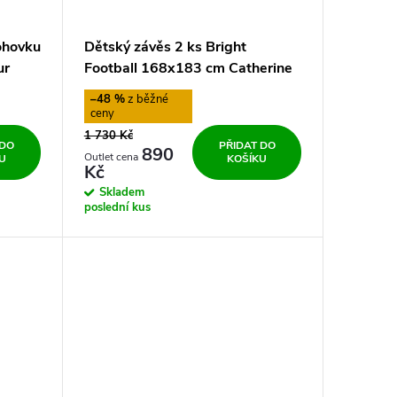
ohovku
Dětský závěs 2 ks Bright
ur
Football 168x183 cm Catherine
Lansfield
–48 %
1 730 Kč
 DO
PŘIDAT DO
890
U
KOŠÍKU
Kč
Skladem
poslední kus