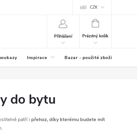
kup zboží
Prodávané značky
Kvalita zboží
CZK
Spolupráce | Výkup
NÁKUPNÍ
KOŠÍK
Prázdný košík
Přihlášení
poukazy
Inspirace
Bazar - použité zboží
sy do bytu
itelně patří i
přehoz, díky kterému budete mít
m.