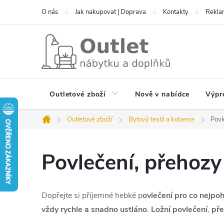
Přejít
O nás
Jak nakupovat | Doprava
Kontakty
Reklam
na
obsah
Outletové zboží
Nově v nabídce
Výpr
Outletové zboží
Bytový textil a koberce
Povl
Domů
Povlečení, přehozy
Dopřejte si příjemné hebké p
ovlečení pro co nejpo
vždy rychle a snadno ustláno
.
Ložní povlečení
,
pře