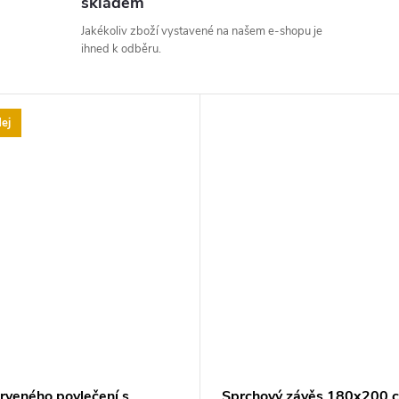
skladem
Jakékoliv zboží vystavené na našem e-shopu je
ihned k odběru.
ej
erveného povlečení s
Sprchový závěs 180x200 