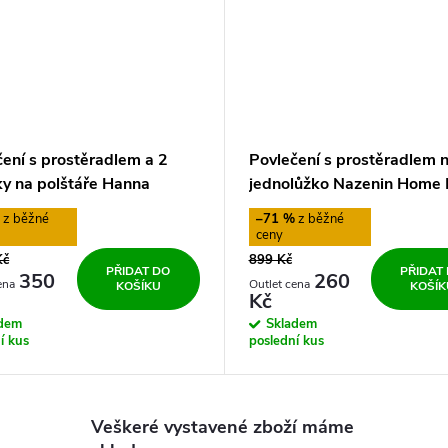
čení s prostěradlem a 2
Povlečení s prostěradlem 
ky na polštáře Hanna
jednolůžko Nazenin Home 
160 x 220 cm
%
–71 %
Kč
899 Kč
PŘIDAT DO
PŘIDAT
350
260
KOŠÍKU
KOŠÍK
Kč
adem
Skladem
í kus
poslední kus
Veškeré vystavené zboží máme