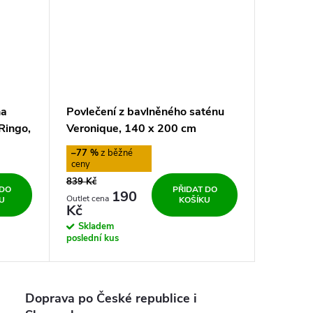
na
Povlečení z bavlněného saténu
Ringo,
Veronique, 140 x 200 cm
–77 %
839 Kč
 DO
PŘIDAT DO
190
U
KOŠÍKU
Kč
Skladem
poslední kus
Doprava po České republice i