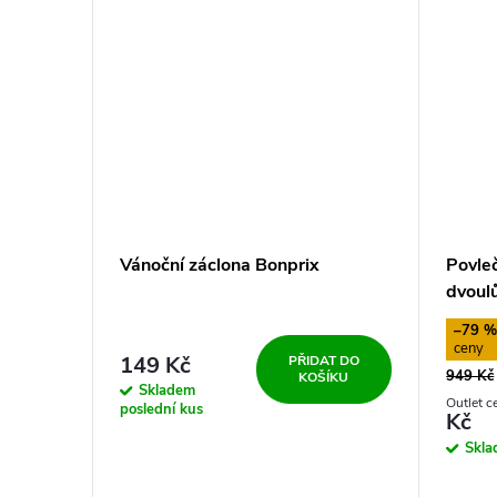
Vánoční záclona Bonprix
Povle
dvoul
Powde
–79 
149 Kč
PŘIDAT DO
949 Kč
KOŠÍKU
Skladem
poslední kus
Kč
Skl