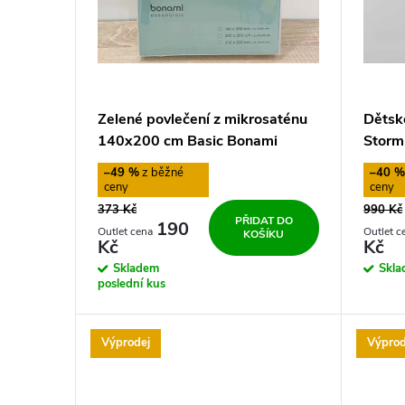
s
o
p
d
r
u
Zelené povlečení z mikrosaténu
Dětsk
o
k
140x200 cm Basic Bonami
Storm
Essentials
Bloomi
–49 %
–40 
d
t
373 Kč
990 Kč
PŘIDAT DO
u
190
ů
KOŠÍKU
Kč
Kč
Skladem
Skl
k
poslední kus
t
Výprodej
Výprod
ů