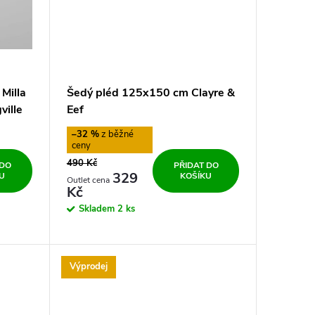
Milla
Šedý pléd 125x150 cm Clayre &
ille
Eef
–32 %
490 Kč
 DO
PŘIDAT DO
329
U
KOŠÍKU
Kč
Skladem
2 ks
Výprodej