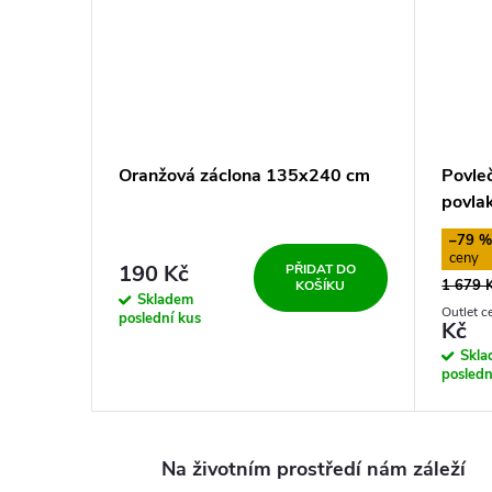
Oranžová záclona 135x240 cm
Povle
povla
–79 
190 Kč
PŘIDAT DO
1 679 
KOŠÍKU
Skladem
poslední kus
Kč
Skl
posledn
Na životním prostředí nám záleží