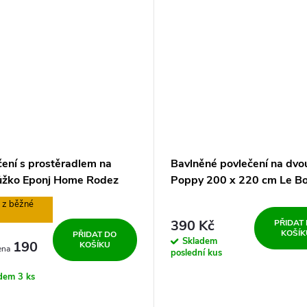
čení s prostěradlem na
Bavlněné povlečení na dvo
ůžko Eponj Home Rodez
Poppy 200 x 220 cm Le B
r, 200 x 220 cm
%
390 Kč
PŘIDAT
KOŠÍK
PŘIDAT DO
Skladem
190
KOŠÍKU
poslední kus
adem
3 ks