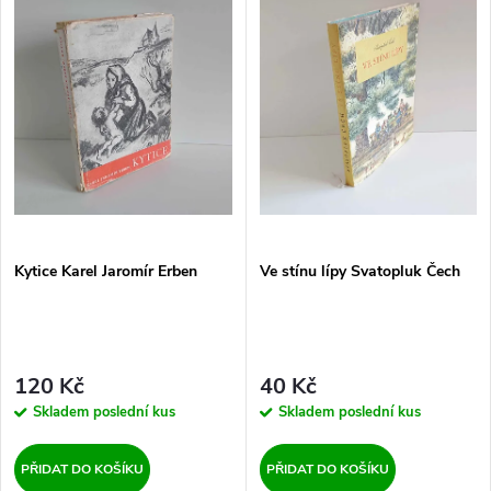
z
ý
Nejprodávanější
e
p
Abecedně
n
i
í
s
p
p
Kytice Karel Jaromír Erben
Ve stínu lípy Svatopluk Čech
r
r
o
o
d
120 Kč
40 Kč
d
Skladem
poslední kus
Skladem
poslední kus
u
u
PŘIDAT DO KOŠÍKU
PŘIDAT DO KOŠÍKU