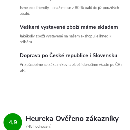
v
Jsme eco-friendly - snažíme se z 80 % balit do již použitých
obalů.
k
Veškeré vystavené zboží máme skladem
y
Jakékoliv zboží vystavené na našem e-shopu je ihned k
v
odběru.
ý
Doprava po České republice i Slovensku
p
Přizpůsobíme se zákazníkovi a zboží doručíme všude po ČR i
SR.
i
s
u
4,9
745 hodnocení