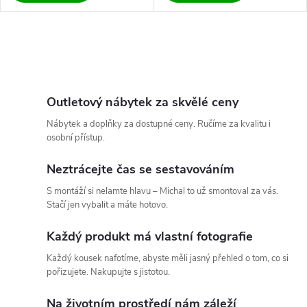
k
k
t
O
t
ů
v
ů
l
Outletový nábytek za skvělé ceny
Nábytek a doplňky za dostupné ceny. Ručíme za kvalitu i
á
osobní přístup.
d
Neztrácejte čas se sestavováním
a
S montáží si nelamte hlavu – Michal to už smontoval za vás.
Stačí jen vybalit a máte hotovo.
c
Každý produkt má vlastní fotografie
í
Každý kousek nafotíme, abyste měli jasný přehled o tom, co si
p
pořizujete. Nakupujte s jistotou.
r
Na životním prostředí nám záleží