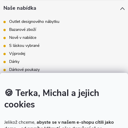
Naše nabídka
Outlet designového nábytku
Bazarové zboží
Nově v nabídce
S láskou vybrané
Výprodej
Dárky
Dárkové poukazy
Inspirace - styly bydlení
Značky produktů na našem e-shopu
🍪 Terka, Michal a jejich
cookies
Instagram
Jelikož chceme,
abyste se v našem e-shopu cítili jako