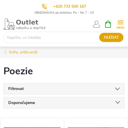
+420 733 500 167
OBJEDNÁVKA po telefonu: Po - Ne 7 - 20
Přejít
NÁKUPNÍ
KOŠÍK
na
obsah
HLEDAT
Knihy, antikvariát
Poezie
Filtrovat
Ř
Doporučujeme
a
Nejlevnější
V
Nejdražší