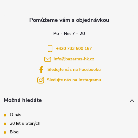
Z
á
p
a
+420 733 500 167
info
@
bazarms-hk.cz
t
Sledujte nás na Facebooku
í
Sledujte nás na Instagramu
Možná hledáte
O nás
20 let u Starých
Blog