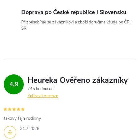
ý
Doprava po České republice i Slovensku
p
Přizpůsobíme se zákazníkovi a zboží doručíme všude po ČR i
SR.
i
s
u
4,9
745 hodnocení
Zobrazit recenze
takovy fajn rodinny
31.7.2026