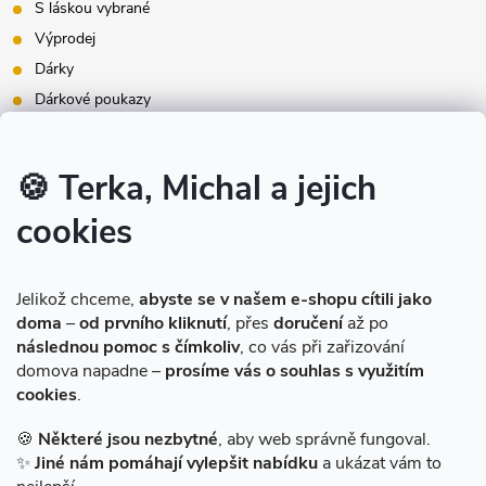
S láskou vybrané
Výprodej
Dárky
Dárkové poukazy
Inspirace - styly bydlení
Značky produktů na našem e-shopu
🍪 Terka, Michal a jejich
cookies
Instagram
Jelikož chceme,
abyste se v našem e-shopu cítili jako
doma
–
od prvního kliknutí
, přes
doručení
až po
následnou pomoc s čímkoliv
, co vás při zařizování
domova napadne –
prosíme vás o souhlas s využitím
cookies
.
Sledovat na Instagramu
🍪
Některé jsou nezbytné
, aby web správně fungoval.
✨
Jiné nám pomáhají vylepšit nabídku
a ukázat vám to
Facebook