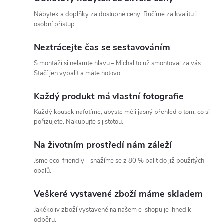
l
Nábytek a doplňky za dostupné ceny. Ručíme za kvalitu i
á
osobní přístup.
d
Neztrácejte čas se sestavováním
a
S montáží si nelamte hlavu – Michal to už smontoval za vás.
Stačí jen vybalit a máte hotovo.
c
Každý produkt má vlastní fotografie
í
Každý kousek nafotíme, abyste měli jasný přehled o tom, co si
p
pořizujete. Nakupujte s jistotou.
r
Na životním prostředí nám záleží
v
Jsme eco-friendly - snažíme se z 80 % balit do již použitých
obalů.
k
Veškeré vystavené zboží máme skladem
y
Jakékoliv zboží vystavené na našem e-shopu je ihned k
v
odběru.