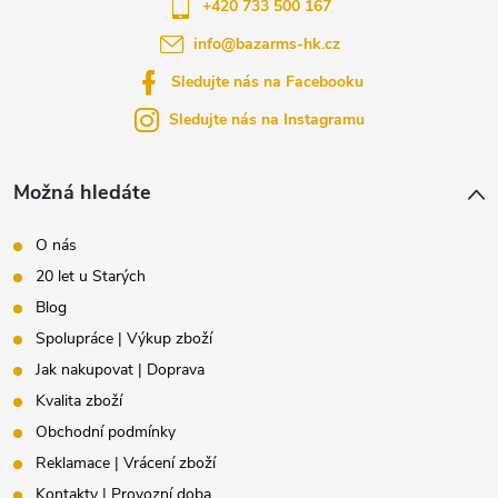
a
+420 733 500 167
info
@
bazarms-hk.cz
t
Sledujte nás na Facebooku
í
Sledujte nás na Instagramu
Možná hledáte
O nás
20 let u Starých
Blog
Spolupráce | Výkup zboží
Jak nakupovat | Doprava
Kvalita zboží
Obchodní podmínky
Reklamace | Vrácení zboží
Kontakty | Provozní doba