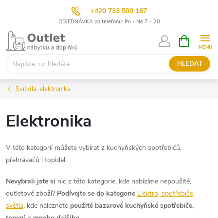
+420 733 500 167
OBJEDNÁVKA po telefonu: Po - Ne 7 - 20
Přejít
NÁKUPNÍ
KOŠÍK
na
obsah
HLEDAT
Svítidla, elektronika
Elektronika
V této kategorií můžete vybírat z kuchyňských spotřebičů,
přehrávačů i topidel.
Nevybrali jste si
nic z této kategorie, kde nabízíme nepoužité,
outletové zboží?
Podívejte se do kategorie
Elektro, spotřebiče,
světla
, kde naleznete
použité bazarové kuchyňské spotřebiče,
topení a mnoho dalšího.