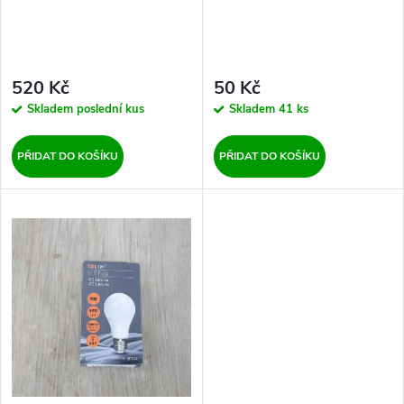
r
r
o
o
d
520 Kč
50 Kč
d
Skladem
poslední kus
Skladem
41 ks
u
u
PŘIDAT DO KOŠÍKU
PŘIDAT DO KOŠÍKU
k
k
t
t
ů
ů