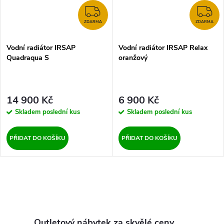
ZDARMA
Z
ZDARMA
ZDARMA
Vodní radiátor IRSAP
Vodní radiátor IRSAP Relax
Quadraqua S
oranžový
14 900 Kč
6 900 Kč
Skladem
poslední kus
Skladem
poslední kus
PŘIDAT DO KOŠÍKU
PŘIDAT DO KOŠÍKU
O
v
Outletový nábytek za skvělé ceny