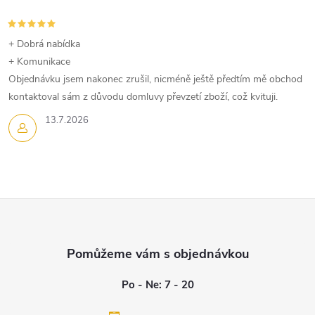
+ Dobrá nabídka
+ Komunikace
Objednávku jsem nakonec zrušil, nicméně ještě předtím mě obchod
kontaktoval sám z důvodu domluvy převzetí zboží, což kvituji.
13.7.2026
Z
á
p