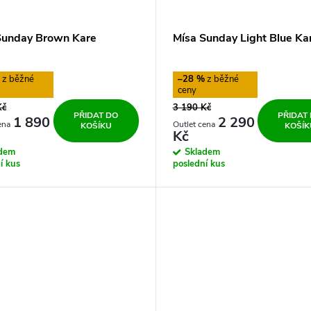
Sunday Brown Kare
Mísa Sunday Light Blue Ka
%
–28 %
Kč
3 190 Kč
PŘIDAT DO
PŘIDAT
1 890
2 290
KOŠÍKU
KOŠÍK
Kč
adem
Skladem
í kus
poslední kus