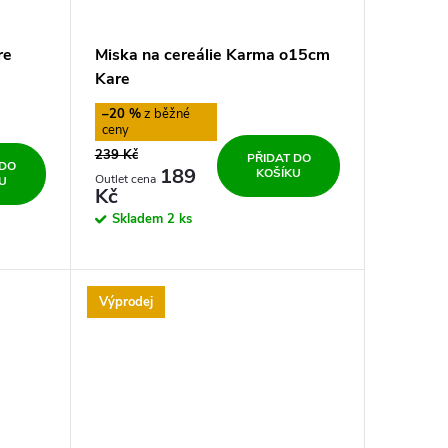
re
Miska na cereálie Karma o15cm
Kare
–20 %
239 Kč
PŘIDAT DO
 DO
189
KOŠÍKU
U
Kč
Skladem
2 ks
Výprodej