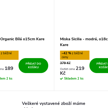
 Organic Bílá o15cm Kare
Miska Sicilia - modrá, o18
Kare
%
–42 %
379 Kč
PŘIDAT DO
PŘIDAT
189
219
KOŠÍKU
KOŠÍK
Kč
adem
2 ks
Skladem
2 ks
Veškeré vystavené zboží máme