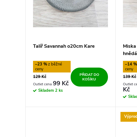
s
o
p
d
r
u
Talíř Savannah o20cm Kare
Miska
o
k
hnědá
–23 %
–14 
d
t
PŘIDAT DO
129 Kč
139 Kč
KOŠÍKU
u
99 Kč
ů
Kč
Skladem
2 ks
Skl
k
t
Výprod
ů