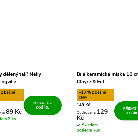
 dělený talíř Nelly
Bílá keramická miska 16 c
ngville
Clayre & Eef
%
–13 %
PŘIDAT DO
149 Kč
KOŠÍKU
PŘIDAT
89 Kč
129
KOŠÍK
Kč
adem
2 ks
Skladem
poslední kus