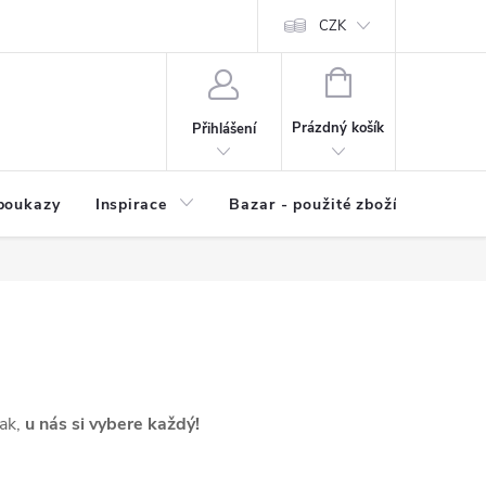
kup zboží
Prodávané značky
Kvalita zboží
CZK
Spolupráce | Výkup
NÁKUPNÍ
KOŠÍK
Prázdný košík
Přihlášení
poukazy
Inspirace
Bazar - použité zboží
tak,
u nás si vybere každý!