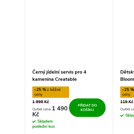
Černý jídelní servis pro 4
Dětský
kamenina Creatable
Bloomi
–25 %
–25 
1 999 Kč
119 Kč
PŘIDAT DO
1 490
KOŠÍKU
Kč
Skl
Skladem
poslední kus