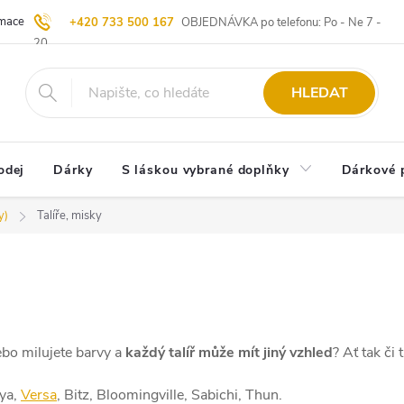
ace | Vrácení zboží
Blog
20 let u Starých
Komisní prodej | Vý
+420 733 500 167
OBJEDNÁVKA po telefonu: Po - Ne 7 -
20
HLEDAT
odej
Dárky
S láskou vybrané doplňky
Dárkové 
y)
Talíře, misky
ebo milujete barvy a
každý talíř může mít jiný vzhled
? Ať tak či 
hya,
Versa
, Bitz, Bloomingville, Sabichi, Thun.