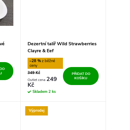
ové
Dezertní talíř Wild Strawberries
Clayre & Eef
–28 %
 DO
349 Kč
U
PŘIDAT DO
249
KOŠÍKU
Kč
Skladem
2 ks
Výprodej