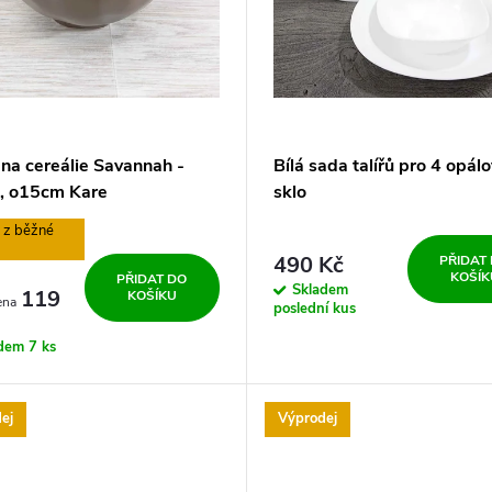
 na cereálie Savannah -
Bílá sada talířů pro 4 opál
, o15cm Kare
sklo
%
490 Kč
PŘIDAT
KOŠÍK
PŘIDAT DO
Skladem
119
KOŠÍKU
poslední kus
adem
7 ks
ej
Výprodej