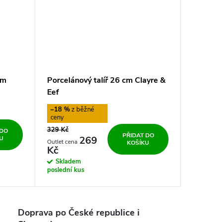
cm
Porcelánový talíř 26 cm Clayre &
Eef
–18 %
329 Kč
 DO
PŘIDAT DO
269
U
KOŠÍKU
Kč
Skladem
poslední kus
Doprava po České republice i