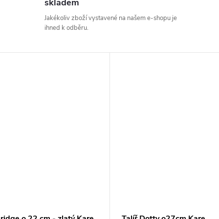
skladem
Jakékoliv zboží vystavené na našem e-shopu je
ihned k odběru.
Bridge o 22 cm - zlatý Kare
Talíř Dotty o27cm Kare