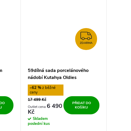
ZDARMA
ZDARMA
m
59dílná sada porcelánového
nádobí Kutahya Oldies
–62 %
17 499 Kč
 DO
PŘIDAT DO
6 490
U
KOŠÍKU
Kč
Skladem
poslední kus