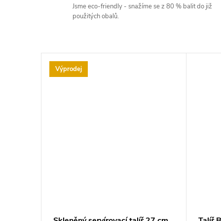
Jsme eco-friendly - snažíme se z 80 % balit do již
použitých obalů.
Výprodej
Skleněný servírovací talíř 27 cm
Talíř 