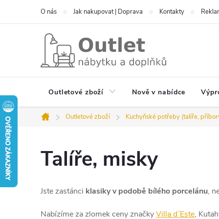
Přejít
O nás
Jak nakupovat | Doprava
Kontakty
Reklam
na
obsah
Outletové zboží
Nově v nabídce
Výpr
Outletové zboží
Kuchyňské potřeby (talíře, příbor
Domů
Talíře, misky
Jste zastánci
klasiky v podobě bílého porcelánu
, n
Nabízíme za zlomek ceny značky
Villa d´Este
, Kuta