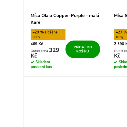
Mísa Olala Copper-Purple - malá
Mísa 
Kare
–29 %
–27 
469 Kč
2 590 
PŘIDAT DO
329
KOŠÍKU
Kč
Kč
Skladem
Skl
poslední kus
posledn