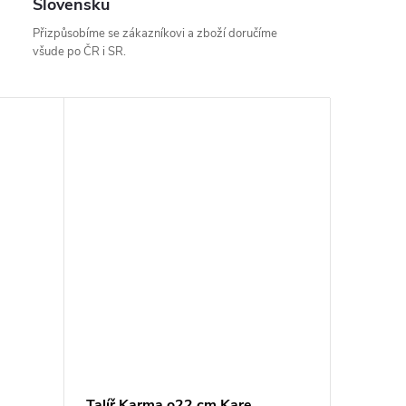
Slovensku
Přizpůsobíme se zákazníkovi a zboží doručíme
všude po ČR i SR.
Talíř Karma o22 cm Kare