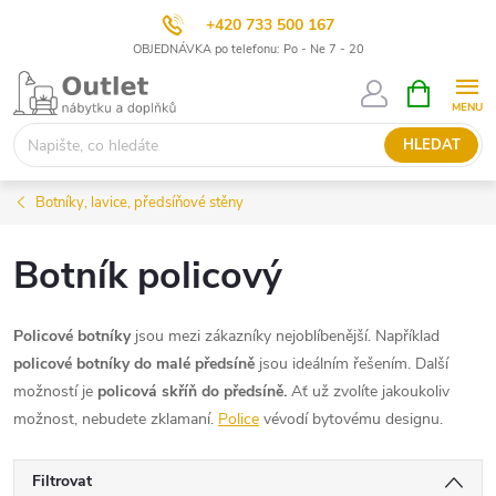
+420 733 500 167
OBJEDNÁVKA po telefonu: Po - Ne 7 - 20
Přejít
NÁKUPNÍ
KOŠÍK
na
obsah
HLEDAT
Botníky, lavice, předsíňové stěny
Botník policový
Policové botníky
jsou mezi zákazníky nejoblíbenější. Například
policové botníky do malé předsíně
jsou ideálním řešením. Další
možností je
policová skříň do předsíně.
Ať už zvolíte jakoukoliv
možnost, nebudete zklamaní.
Police
vévodí bytovému designu.
Filtrovat