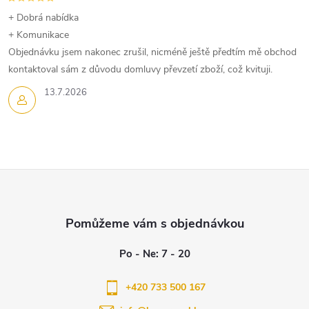
+ Dobrá nabídka
+ Komunikace
Objednávku jsem nakonec zrušil, nicméně ještě předtím mě obchod
kontaktoval sám z důvodu domluvy převzetí zboží, což kvituji.
13.7.2026
Z
á
p
a
+420 733 500 167