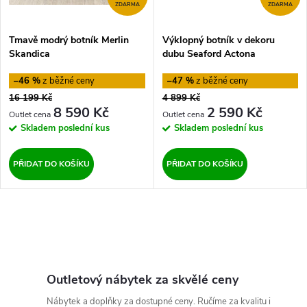
ZDARMA
ZDARMA
Tmavě modrý botník Merlin
Výklopný botník v dekoru
Skandica
dubu Seaford Actona
–46 %
–47 %
16 199 Kč
4 899 Kč
8 590 Kč
2 590 Kč
Skladem
poslední kus
Skladem
poslední kus
PŘIDAT DO KOŠÍKU
PŘIDAT DO KOŠÍKU
O
v
l
Outletový nábytek za skvělé ceny
Nábytek a doplňky za dostupné ceny. Ručíme za kvalitu i