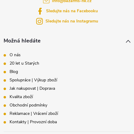
info
@
bazarms-hk.cz
t
Sledujte nás na Facebooku
í
Sledujte nás na Instagramu
Možná hledáte
O nás
20 let u Starých
Blog
Spolupráce | Výkup zboží
Jak nakupovat | Doprava
Kvalita zboží
Obchodní podmínky
Reklamace | Vrácení zboží
Kontakty | Provozní doba