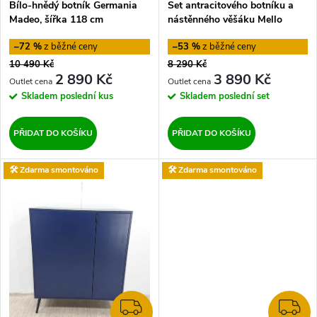
Bílo-hnědý botník Germania
Set antracitového botníku a
r
Madeo, šířka 118 cm
nástěnného věšáku Mello
r
Anthracite
o
–72 %
–53 %
o
10 490 Kč
8 290 Kč
d
2 890 Kč
3 890 Kč
d
Skladem
poslední kus
Skladem
poslední set
u
u
PŘIDAT DO KOŠÍKU
PŘIDAT DO KOŠÍKU
k
k
🛠️ Zdarma smontováno
🛠️ Zdarma smontováno
t
t
ů
ů
ZDARMA
Z