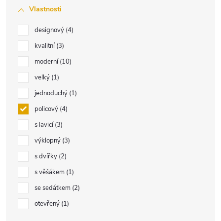
Vlastnosti
designový
4
kvalitní
3
moderní
10
velký
1
jednoduchý
1
policový
4
s lavicí
3
výklopný
3
s dvířky
2
s věšákem
1
se sedátkem
2
otevřený
1