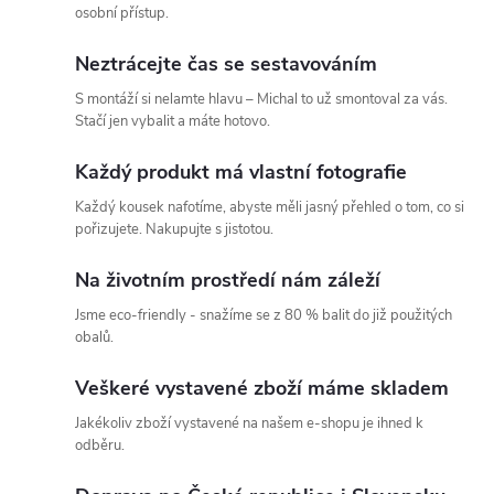
á
osobní přístup.
d
Neztrácejte čas se sestavováním
a
S montáží si nelamte hlavu – Michal to už smontoval za vás.
Stačí jen vybalit a máte hotovo.
c
Každý produkt má vlastní fotografie
í
Každý kousek nafotíme, abyste měli jasný přehled o tom, co si
p
pořizujete. Nakupujte s jistotou.
r
Na životním prostředí nám záleží
v
Jsme eco-friendly - snažíme se z 80 % balit do již použitých
obalů.
k
Veškeré vystavené zboží máme skladem
y
Jakékoliv zboží vystavené na našem e-shopu je ihned k
v
odběru.
ý