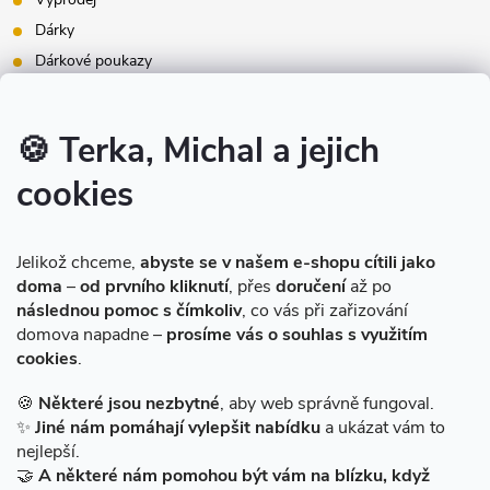
Dárky
Dárkové poukazy
Inspirace - styly bydlení
Značky produktů na našem e-shopu
🍪 Terka, Michal a jejich
cookies
Instagram
Jelikož chceme,
abyste se v našem e-shopu cítili jako
doma
–
od prvního kliknutí
, přes
doručení
až po
následnou pomoc s čímkoliv
, co vás při zařizování
domova napadne –
prosíme vás o souhlas s využitím
cookies
.
Sledovat na Instagramu
🍪
Některé jsou nezbytné
, aby web správně fungoval.
✨
Jiné nám pomáhají vylepšit nabídku
a ukázat vám to
Facebook
nejlepší.
🤝
A některé nám pomohou být vám na blízku, když