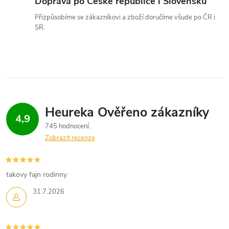
Doprava po České republice i Slovensku
p
Přizpůsobíme se zákazníkovi a zboží doručíme všude po ČR i
SR.
i
s
u
4,9
745 hodnocení
Zobrazit recenze
takovy fajn rodinny
31.7.2026