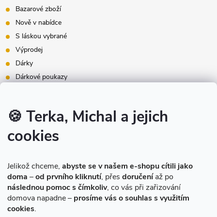
Bazarové zboží
Nově v nabídce
S láskou vybrané
Výprodej
Dárky
Dárkové poukazy
Inspirace - styly bydlení
Značky produktů na našem e-shopu
🍪 Terka, Michal a jejich
cookies
Instagram
Jelikož chceme,
abyste se v našem e-shopu cítili jako
doma
–
od prvního kliknutí
, přes
doručení
až po
následnou pomoc s čímkoliv
, co vás při zařizování
domova napadne –
prosíme vás o souhlas s využitím
cookies
.
Sledovat na Instagramu