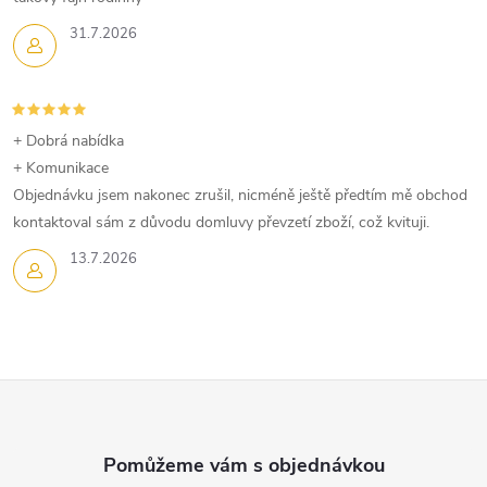
í
p
31.7.2026
r
v
+ Dobrá nabídka
k
+ Komunikace
Objednávku jsem nakonec zrušil, nicméně ještě předtím mě obchod
y
kontaktoval sám z důvodu domluvy převzetí zboží, což kvituji.
v
13.7.2026
ý
p
i
Z
s
á
u