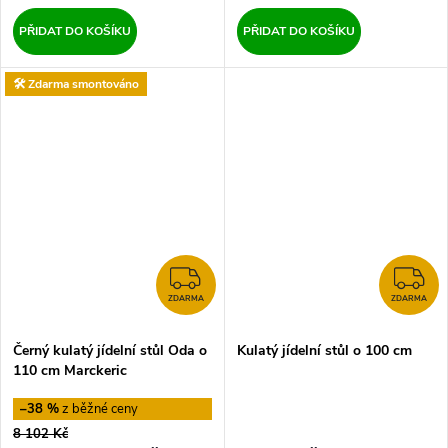
PŘIDAT DO KOŠÍKU
PŘIDAT DO KOŠÍKU
🛠️ Zdarma smontováno
ZDARMA
Z
ZDARMA
ZDARMA
Černý kulatý jídelní stůl Oda o
Kulatý jídelní stůl o 100 cm
110 cm Marckeric
–38 %
8 102 Kč