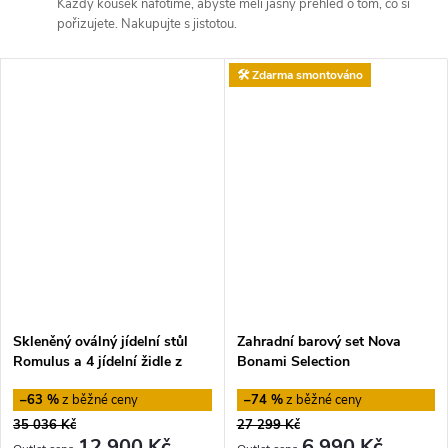
Každý kousek nafotíme, abyste měli jasný přehled o tom, co si
pořizujete. Nakupujte s jistotou.
🛠️ Zdarma smontováno
Skleněný oválný jídelní stůl
Zahradní barový set Nova
Romulus a 4 jídelní židle z
Bonami Selection
bukového dřeva Remus
–63 %
–74 %
35 036 Kč
27 299 Kč
12 900 Kč
6 990 Kč