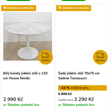
k
k
🛠️ Zdarma smontováno
🛠️ Zdarma smontováno
t
t
ů
ů
ZDARMA
Z
ZDARMA
ZDARMA
Bílý kulatý jídelní stůl o 110
Šedý jídelní stůl 70x70 cm
cm House Nordic
Sabine Tomasucci
–44 %
5 899 Kč
2 990 Kč
3 290 Kč
Skladem
poslední kus
Skladem
poslední kus