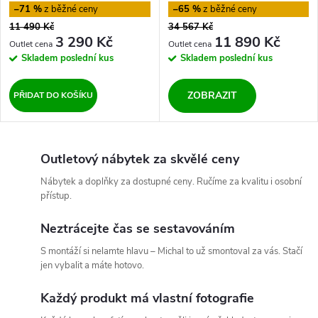
–71 %
–65 %
11 490 Kč
34 567 Kč
3 290 Kč
11 890 Kč
Skladem
poslední kus
Skladem
poslední kus
ZOBRAZIT
PŘIDAT DO KOŠÍKU
Outletový nábytek za skvělé ceny
Nábytek a doplňky za dostupné ceny. Ručíme za kvalitu i osobní
přístup.
Neztrácejte čas se sestavováním
S montáží si nelamte hlavu – Michal to už smontoval za vás. Stačí
jen vybalit a máte hotovo.
Každý produkt má vlastní fotografie