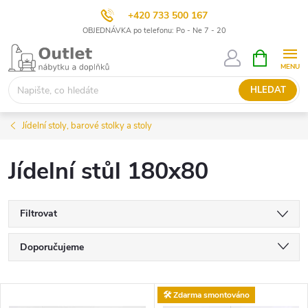
+420 733 500 167
OBJEDNÁVKA po telefonu: Po - Ne 7 - 20
Přejít
NÁKUPNÍ
KOŠÍK
na
obsah
HLEDAT
Jídelní stoly, barové stolky a stoly
Jídelní stůl 180x80
Filtrovat
Ř
Doporučujeme
a
Nejlevnější
V
🛠️ Zdarma smontováno
Nejdražší