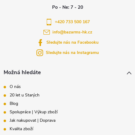
p
a
+420 733 500 167
info
@
bazarms-hk.cz
t
Sledujte nás na Facebooku
í
Sledujte nás na Instagramu
Možná hledáte
O nás
20 let u Starých
Blog
Spolupráce | Výkup zboží
Jak nakupovat | Doprava
Kvalita zboží