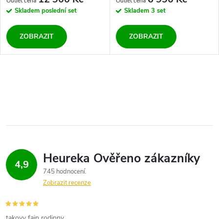
Skladem
poslední set
Skladem
3 set
ZOBRAZIT
ZOBRAZIT
O
v
l
á
d
4,9
745 hodnocení
a
Zobrazit recenze
c
takovy fajn rodinny