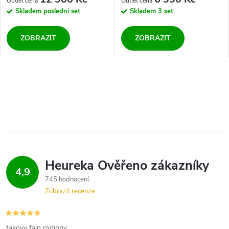
Skladem
poslední set
Skladem
3 set
ZOBRAZIT
ZOBRAZIT
O
v
l
á
d
4,9
745 hodnocení
a
Zobrazit recenze
c
takovy fajn rodinny