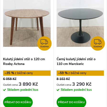
z
ý
Nejprodávanější
e
p
Abecedně
n
i
í
s
ZDARMA
Z
p
ZDARMA
ZDARMA
p
Kulatý jídelní stůl o 120 cm
Černý kulatý jídelní stůl o
r
Roxby Actona
110 cm Marckeric
r
o
–35 %
–59 %
o
6 058 Kč
8 102 Kč
d
3 890 Kč
3 290 Kč
d
Skladem
poslední kus
Skladem
poslední kus
u
u
PŘIDAT DO KOŠÍKU
PŘIDAT DO KOŠÍKU