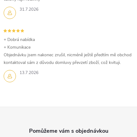
í
p
31.7.2026
r
v
+ Dobrá nabídka
k
+ Komunikace
Objednávku jsem nakonec zrušil, nicméně ještě předtím mě obchod
y
kontaktoval sám z důvodu domluvy převzetí zboží, což kvituji.
v
13.7.2026
ý
p
i
Z
s
á
u