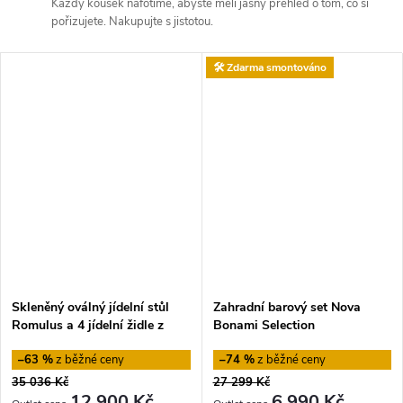
Každý kousek nafotíme, abyste měli jasný přehled o tom, co si
pořizujete. Nakupujte s jistotou.
🛠️ Zdarma smontováno
Skleněný oválný jídelní stůl
Zahradní barový set Nova
Romulus a 4 jídelní židle z
Bonami Selection
bukového dřeva Remus
–63 %
–74 %
35 036 Kč
27 299 Kč
12 900 Kč
6 990 Kč