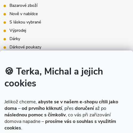
Bazarové zboží
Nově v nabídce
S láskou vybrané
Výprodej
Dárky
Dárkové poukazy
Inspirace - styly bydlení
Značky produktů na našem e-shopu
🍪 Terka, Michal a jejich
cookies
Instagram
Jelikož chceme,
abyste se v našem e-shopu cítili jako
doma
–
od prvního kliknutí
, přes
doručení
až po
následnou pomoc s čímkoliv
, co vás při zařizování
domova napadne –
prosíme vás o souhlas s využitím
cookies
.
Sledovat na Instagramu