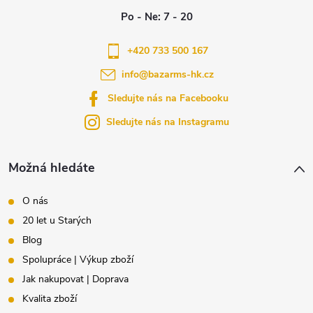
p
a
+420 733 500 167
info
@
bazarms-hk.cz
t
Sledujte nás na Facebooku
í
Sledujte nás na Instagramu
Možná hledáte
O nás
20 let u Starých
Blog
Spolupráce | Výkup zboží
Jak nakupovat | Doprava
Kvalita zboží