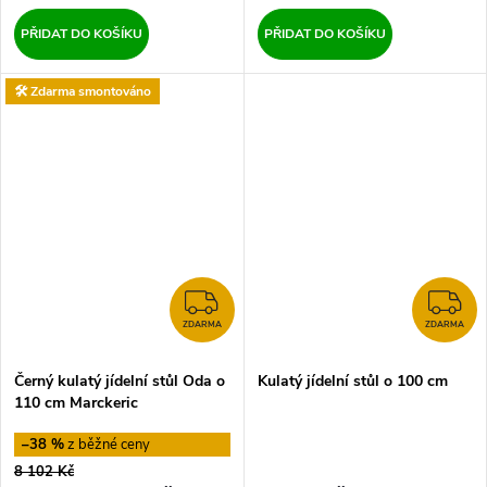
PŘIDAT DO KOŠÍKU
PŘIDAT DO KOŠÍKU
🛠️ Zdarma smontováno
ZDARMA
Z
ZDARMA
ZDARMA
Černý kulatý jídelní stůl Oda o
Kulatý jídelní stůl o 100 cm
110 cm Marckeric
–38 %
8 102 Kč