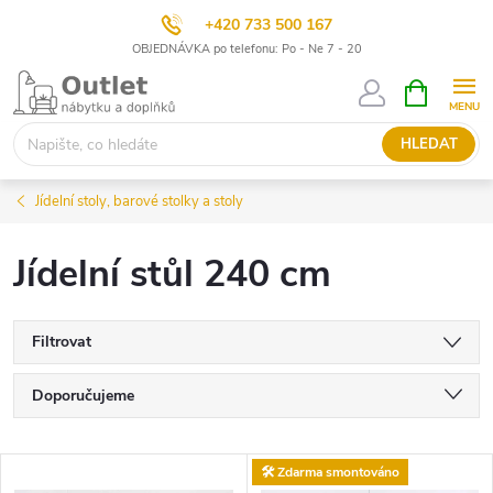
+420 733 500 167
OBJEDNÁVKA po telefonu: Po - Ne 7 - 20
Přejít
NÁKUPNÍ
KOŠÍK
na
obsah
HLEDAT
Jídelní stoly, barové stolky a stoly
Jídelní stůl 240 cm
Filtrovat
Ř
Doporučujeme
a
Nejlevnější
V
🛠️ Zdarma smontováno
Nejdražší