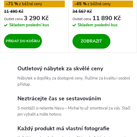
–71 %
–65 %
11 490 Kč
34 567 Kč
3 290 Kč
11 890 Kč
Skladem
poslední kus
Skladem
poslední kus
ZOBRAZIT
PŘIDAT DO KOŠÍKU
Outletový nábytek za skvělé ceny
Nábytek a doplňky za dostupné ceny. Ručíme za kvalitu i osobní
přístup.
Neztrácejte čas se sestavováním
S montáží si nelamte hlavu – Michal to už smontoval za vás. Stačí
jen vybalit a máte hotovo.
Každý produkt má vlastní fotografie