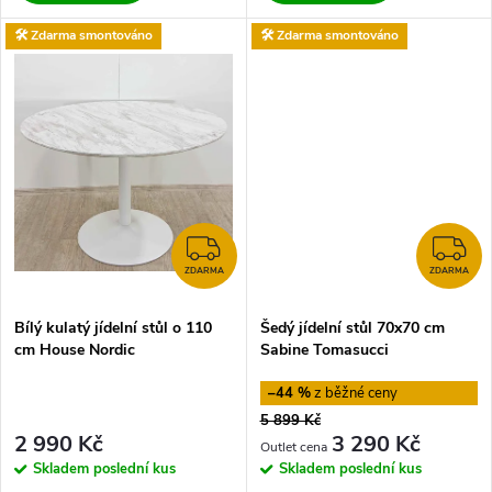
k
k
🛠️ Zdarma smontováno
🛠️ Zdarma smontováno
t
t
ů
ů
ZDARMA
Z
ZDARMA
ZDARMA
Bílý kulatý jídelní stůl o 110
Šedý jídelní stůl 70x70 cm
cm House Nordic
Sabine Tomasucci
–44 %
5 899 Kč
2 990 Kč
3 290 Kč
Skladem
poslední kus
Skladem
poslední kus