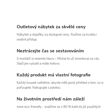
t
O
t
ů
v
ů
l
Outletový nábytek za skvělé ceny
Nábytek a doplňky za dostupné ceny. Ručíme za kvalitu i
á
osobní přístup.
d
Neztrácejte čas se sestavováním
a
S montáží si nelamte hlavu – Michal to už smontoval za vás.
Stačí jen vybalit a máte hotovo.
c
Každý produkt má vlastní fotografie
í
Každý kousek nafotíme, abyste měli jasný přehled o tom, co si
p
pořizujete. Nakupujte s jistotou.
r
Na životním prostředí nám záleží
v
Jsme eco-friendly - snažíme se z 80 % balit do již použitých