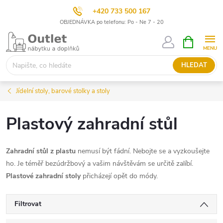
+420 733 500 167
OBJEDNÁVKA po telefonu: Po - Ne 7 - 20
Přejít
NÁKUPNÍ
KOŠÍK
na
obsah
HLEDAT
Jídelní stoly, barové stolky a stoly
Plastový zahradní stůl
Zahradní stůl z plastu
nemusí být fádní. Nebojte se a vyzkoušejte
ho. Je téměř bezúdržbový a vašim návštěvám se určitě zalíbí.
Plastové zahradní stoly
přicházejí opět do módy.
Filtrovat