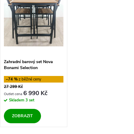
e
p
Abecedně
n
i
í
s
p
p
Zahradní barový set Nova
r
Bonami Selection
r
o
–74 %
o
27 299 Kč
d
6 990 Kč
d
Skladem
3 set
u
u
ZOBRAZIT
k
k