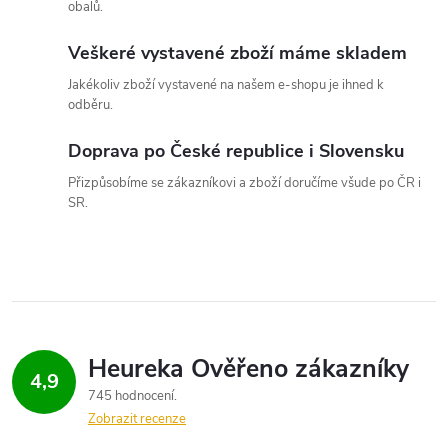
obalů.
k
Veškeré vystavené zboží máme skladem
y
Jakékoliv zboží vystavené na našem e-shopu je ihned k
v
odběru.
ý
Doprava po České republice i Slovensku
p
Přizpůsobíme se zákazníkovi a zboží doručíme všude po ČR i
SR.
i
s
u
4,9
745 hodnocení
Zobrazit recenze