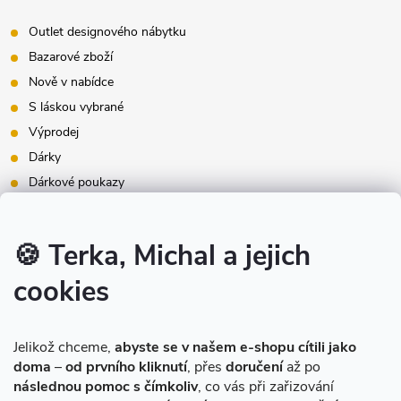
Outlet designového nábytku
Bazarové zboží
Nově v nabídce
S láskou vybrané
Výprodej
Dárky
Dárkové poukazy
Inspirace - styly bydlení
Značky produktů na našem e-shopu
🍪 Terka, Michal a jejich
cookies
Instagram
Jelikož chceme,
abyste se v našem e-shopu cítili jako
doma
–
od prvního kliknutí
, přes
doručení
až po
následnou pomoc s čímkoliv
, co vás při zařizování