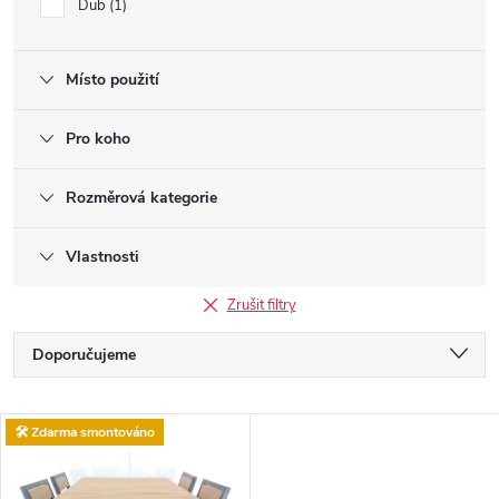
Dub
1
Místo použití
Pro koho
Rozměrová kategorie
Vlastnosti
Zrušit filtry
Ř
Doporučujeme
a
Nejlevnější
V
🛠️ Zdarma smontováno
Nejdražší
z
ý
Nejprodávanější