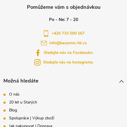
á
p
a
+420 733 500 167
info
@
bazarms-hk.cz
t
Sledujte nás na Facebooku
í
Sledujte nás na Instagramu
Možná hledáte
O nás
20 let u Starých
Blog
Spolupráce | Výkup zboží
Jak nakupovat | Doprava