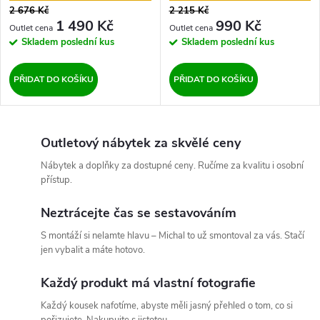
2 676 Kč
2 215 Kč
1 490 Kč
990 Kč
Skladem
poslední kus
Skladem
poslední kus
PŘIDAT DO KOŠÍKU
PŘIDAT DO KOŠÍKU
Outletový nábytek za skvělé ceny
Nábytek a doplňky za dostupné ceny. Ručíme za kvalitu i osobní
přístup.
Neztrácejte čas se sestavováním
S montáží si nelamte hlavu – Michal to už smontoval za vás. Stačí
jen vybalit a máte hotovo.
Každý produkt má vlastní fotografie
Každý kousek nafotíme, abyste měli jasný přehled o tom, co si