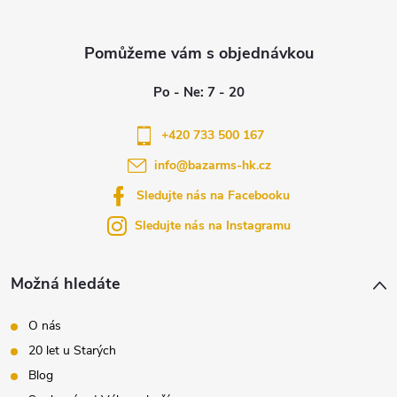
Z
s
á
u
p
a
+420 733 500 167
info
@
bazarms-hk.cz
t
Sledujte nás na Facebooku
í
Sledujte nás na Instagramu
Možná hledáte
O nás
20 let u Starých
Blog