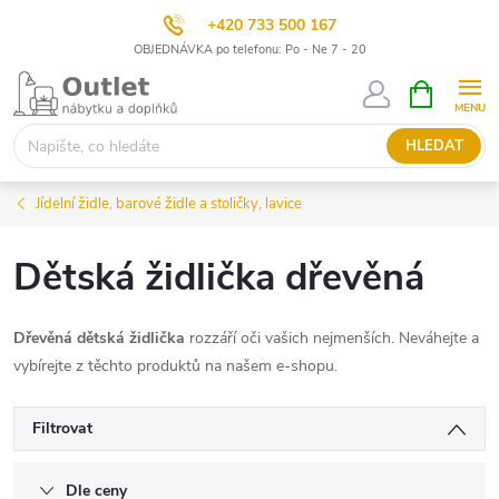
+420 733 500 167
OBJEDNÁVKA po telefonu: Po - Ne 7 - 20
Přejít
NÁKUPNÍ
KOŠÍK
na
obsah
HLEDAT
Jídelní židle, barové židle a stoličky, lavice
Dětská židlička dřevěná
Dřevěná dětská židlička
rozzáří oči vašich nejmenších. Neváhejte a
vybírejte z těchto produktů na našem e-shopu.
Filtrovat
Dle ceny