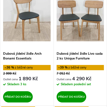
ý
Nejprodávanější
e
p
Abecedně
n
i
í
s
p
p
Dubová jídelní židle Arch
Dubová jídelní židle Livo sada
r
Bonami Essentials
2 ks Unique Furniture
r
o
–36 %
–39 %
o
2 999 Kč
7 052 Kč
d
1 890 Kč
4 290 Kč
d
Skladem
3 ks
Skladem
poslední set
u
u
PŘIDAT DO KOŠÍKU
PŘIDAT DO KOŠÍKU
k