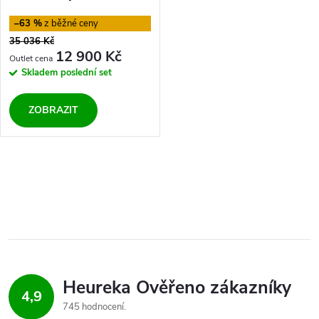
bukového dřeva Remus
–63 %
35 036 Kč
12 900 Kč
Skladem
poslední set
ZOBRAZIT
O
v
l
á
d
4,9
745 hodnocení