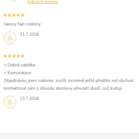
a
Zobrazit recenze
c
í
takovy fajn rodinny
p
31.7.2026
r
v
+ Dobrá nabídka
k
+ Komunikace
Objednávku jsem nakonec zrušil, nicméně ještě předtím mě obchod
y
kontaktoval sám z důvodu domluvy převzetí zboží, což kvituji.
v
13.7.2026
ý
p
i