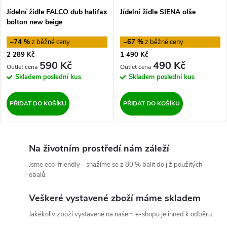
Jídelní židle FALCO dub halifax
Jídelní židle SIENA olše
bolton new beige
–74 %
–67 %
2 289 Kč
1 490 Kč
590 Kč
490 Kč
Skladem
poslední kus
Skladem
poslední kus
PŘIDAT DO KOŠÍKU
PŘIDAT DO KOŠÍKU
Na životním prostředí nám záleží
Jsme eco-friendly - snažíme se z 80 % balit do již použitých
obalů.
Veškeré vystavené zboží máme skladem
Jakékoliv zboží vystavené na našem e-shopu je ihned k odběru.