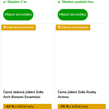
Skladem
3 ks
Skladem
poslední kus
PŘIDAT DO KOŠÍKU
PŘIDAT DO KOŠÍKU
🛠️ Zdarma smontováno
🛠️ Zdarma smontováno
Černá dubová jídelní židle
Černá jídelní židle Roxby
Arch Bonami Essentials
Actona
–44 %
–55 %