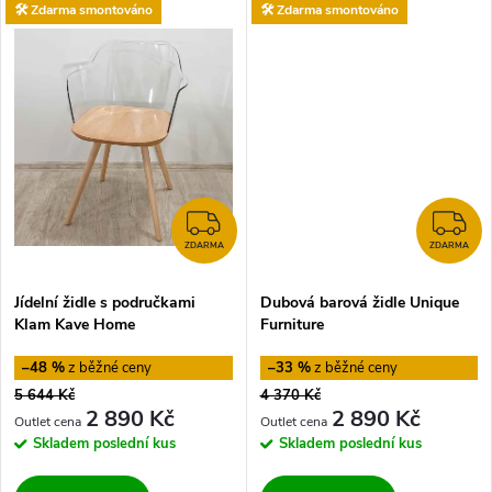
k
🛠️ Zdarma smontováno
🛠️ Zdarma smontováno
t
t
ů
ů
ZDARMA
Z
ZDARMA
ZDARMA
Jídelní židle s područkami
Dubová barová židle Unique
Klam Kave Home
Furniture
–48 %
–33 %
5 644 Kč
4 370 Kč
2 890 Kč
2 890 Kč
Skladem
poslední kus
Skladem
poslední kus