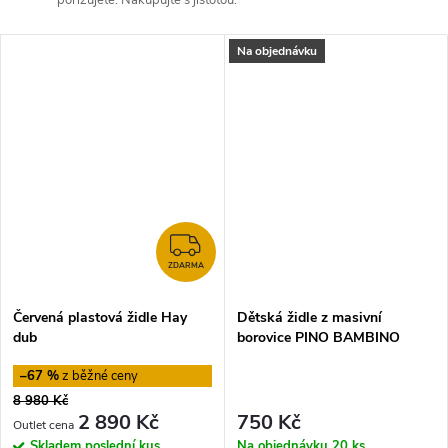
pořizujete. Nakupujte s jistotou.
Na objednávku
ZDARMA
ZDARMA
Červená plastová židle Hay
Dětská židle z masivní
dub
borovice PINO BAMBINO
–67 %
8 980 Kč
2 890 Kč
750 Kč
Skladem
poslední kus
Na objednávku
20 ks