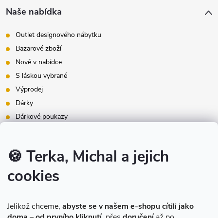
Naše nabídka
Outlet designového nábytku
Bazarové zboží
Nově v nabídce
S láskou vybrané
Výprodej
Dárky
Dárkové poukazy
Inspirace - styly bydlení
Značky produktů na našem e-shopu
🍪 Terka, Michal a jejich
cookies
Instagram
Jelikož chceme,
abyste se v našem e-shopu cítili jako
doma
–
od prvního kliknutí
, přes
doručení
až po