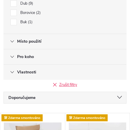
Dub
9
Borovice
2
Buk
1
Místo použití
Pro koho
Vlastnosti
Zrušit filtry
Ř
Doporučujeme
a
Nejlevnější
V
🛠️ Zdarma smontováno
🛠️ Zdarma smontováno
Nejdražší
z