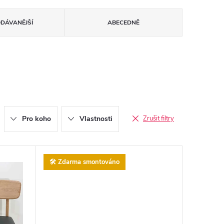
ODÁVANĚJŠÍ
ABECEDNĚ
Pro koho
Vlastnosti
Zrušit filtry
🛠️ Zdarma smontováno