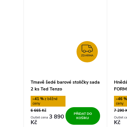
ů
ZDARMA
ZDARMA
Tmavě šedé barové stoličky sada
Hnědá
2 ks Ted Tenzo
FORM
–41 %
–46 
6 665 Kč
7 290 
PŘIDAT DO
3 890
KOŠÍKU
Kč
Kč