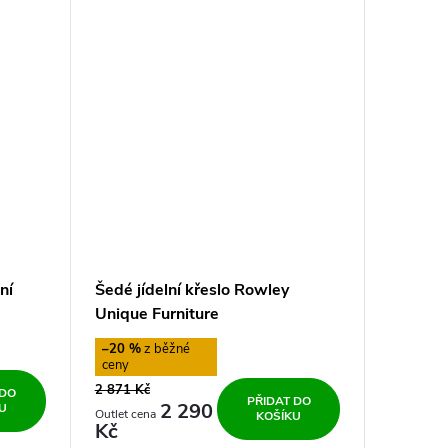
ní
Šedé jídelní křeslo Rowley
Unique Furniture
–20 %
2 871 Kč
 DO
PŘIDAT DO
2 290
U
KOŠÍKU
Kč