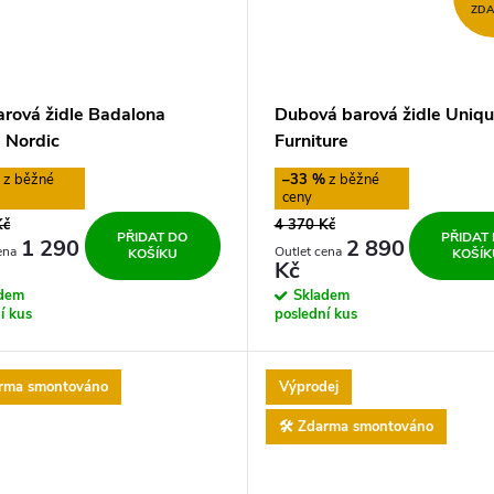
ZD
arová židle Badalona
Dubová barová židle Uniq
 Nordic
Furniture
%
–33 %
Kč
4 370 Kč
PŘIDAT DO
PŘIDAT
1 290
2 890
KOŠÍKU
KOŠÍK
Kč
adem
Skladem
í kus
poslední kus
arma smontováno
Výprodej
🛠️ Zdarma smontováno