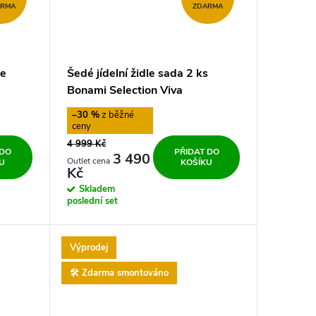
ARMA
ZDARMA
ue
Šedé jídelní židle sada 2 ks
Bonami Selection Viva
–30 %
4 999 Kč
 DO
PŘIDAT DO
3 490
U
KOŠÍKU
Kč
Skladem
poslední set
Výprodej
🛠️ Zdarma smontováno