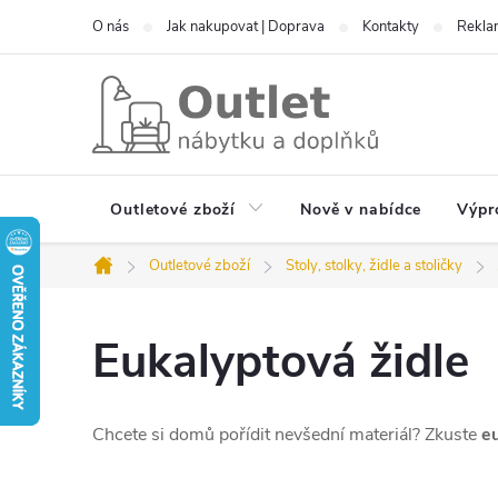
Přejít
O nás
Jak nakupovat | Doprava
Kontakty
Reklam
na
obsah
Outletové zboží
Nově v nabídce
Výpr
Outletové zboží
Stoly, stolky, židle a stoličky
Domů
Eukalyptová židle
Chcete si domů pořídit nevšední materiál? Zkuste
e