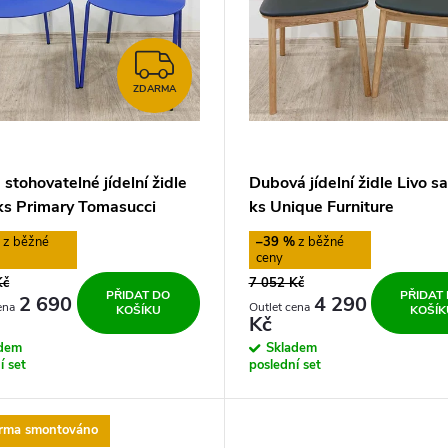
ZDARMA
ZDARMA
stohovatelné jídelní židle
Dubová jídelní židle Livo s
 ks Primary Tomasucci
ks Unique Furniture
%
–39 %
Kč
7 052 Kč
PŘIDAT DO
PŘIDAT
2 690
4 290
KOŠÍKU
KOŠÍK
Kč
adem
Skladem
í set
poslední set
arma smontováno