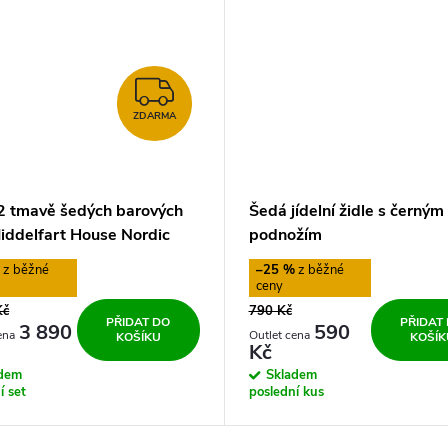
ZDARMA
ZDARMA
2 tmavě šedých barových
Šedá jídelní židle s černým
Middelfart House Nordic
podnožím
%
–25 %
Kč
790 Kč
PŘIDAT DO
PŘIDAT
3 890
590
KOŠÍKU
KOŠÍK
Kč
adem
Skladem
í set
poslední kus