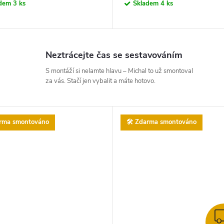
adem
3 ks
Skladem
4 ks
Neztrácejte čas se sestavováním
S montáží si nelamte hlavu – Michal to už smontoval
za vás. Stačí jen vybalit a máte hotovo.
arma smontováno
🛠️ Zdarma smontováno