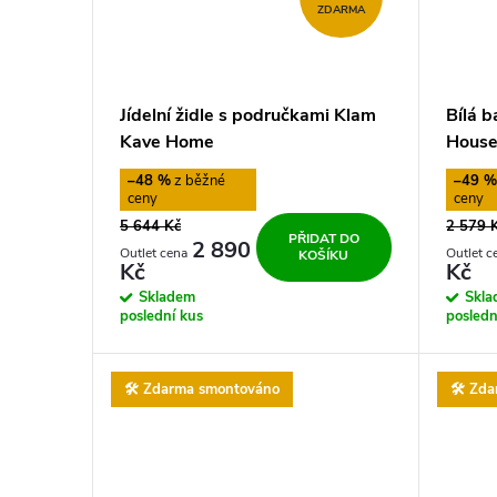
ZDARMA
Jídelní židle s područkami Klam
Bílá b
Kave Home
House
–48 %
–49 
5 644 Kč
2 579 
PŘIDAT DO
2 890
KOŠÍKU
Kč
Kč
Skladem
Skl
poslední kus
posledn
🛠️ Zdarma smontováno
🛠️ Zd