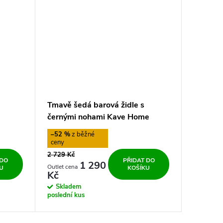
Tmavě šedá barová židle s
černými nohami Kave Home
Nilson
–52 %
2 729 Kč
 DO
PŘIDAT DO
1 290
U
KOŠÍKU
Kč
Skladem
poslední kus