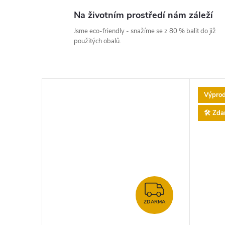
Na životním prostředí nám záleží
Jsme eco-friendly - snažíme se z 80 % balit do již
použitých obalů.
Výprod
🛠️ Zd
ZDARMA
ZDARMA