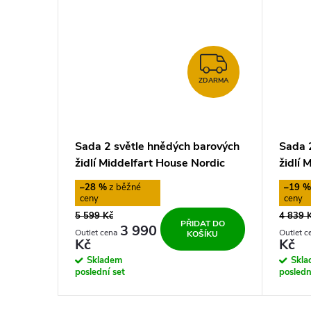
ZDARMA
ZDARMA
Sada 2 světle hnědých barových
Sada 
židlí Middelfart House Nordic
židlí 
–28 %
–19 
5 599 Kč
4 839 
PŘIDAT DO
3 990
KOŠÍKU
Kč
Kč
Skladem
Skl
poslední set
posledn