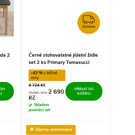
ZDARMA
ZDARMA
ada 2
Černé stohovatelné jídelní židle
set 2 ks Primary Tomasucci
–43 %
4 724 Kč
 DO
PŘIDAT DO
2 690
U
KOŠÍKU
Kč
Skladem
poslední set
🛠️ Zdarma smontováno