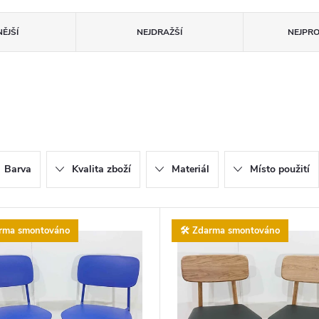
ĚJŠÍ
NEJDRAŽŠÍ
NEJPR
Barva
Kvalita zboží
Materiál
Místo použití
arma smontováno
🛠️ Zdarma smontováno