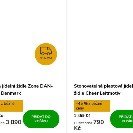
ZDARMA
ZDARMA
 jídelní židle Zone DAN-
Stohovatelná plastová jídel
 Denmark
židle Cheer Leitmotiv
%
–45 %
Kč
1 459 Kč
PŘIDAT DO
PŘIDAT
3 890
790
KOŠÍKU
KOŠÍK
Kč