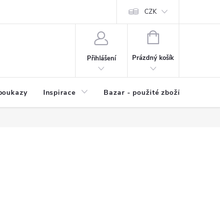
kup zboží
Prodávané značky
Kvalita zboží
CZK
Spolupráce | Výkup
NÁKUPNÍ
KOŠÍK
Prázdný košík
Přihlášení
poukazy
Inspirace
Bazar - použité zboží