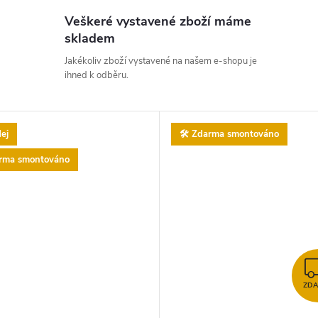
Veškeré vystavené zboží máme
skladem
Jakékoliv zboží vystavené na našem e-shopu je
ihned k odběru.
ej
🛠️ Zdarma smontováno
arma smontováno
ZD