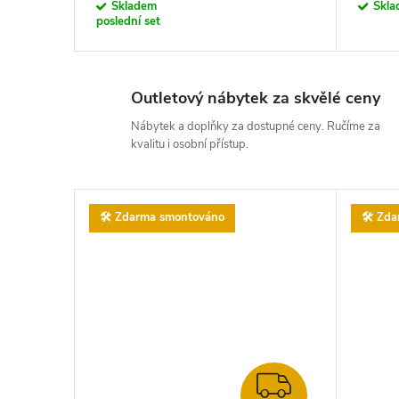
Skladem
Skl
poslední set
Outletový nábytek za skvělé ceny
Nábytek a doplňky za dostupné ceny. Ručíme za
kvalitu i osobní přístup.
🛠️ Zdarma smontováno
🛠️ Zd
ZDARMA