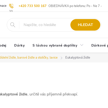
ace | Vrácení zboží
Blog
20 let u Starých
Komisní prodej | Vý
+420 733 500 167
OBJEDNÁVKA po telefonu: Po - Ne 7 -
20
HLEDAT
odej
Dárky
S láskou vybrané doplňky
Dárkové 
Jídelní židle, barové židle a stoličky, lavice
Eukalyptová židle
ukalyptové židle
, určitě vás příjemně překvapí.