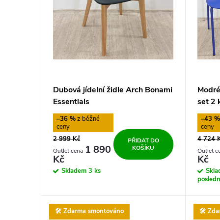
i
d
s
u
p
k
r
t
Dubová jídelní židle Arch Bonami
Modré 
o
Essentials
set 2
ů
–36 %
–43 
d
2 999 Kč
4 724 
PŘIDAT DO
u
1 890
KOŠÍKU
Kč
Kč
Skladem
3 ks
Skl
k
posledn
t
🛠️ Zdarma smontováno
🛠️ Zd