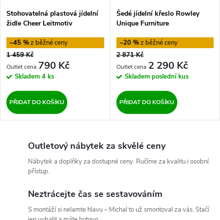
Stohovatelná plastová jídelní
Šedé jídelní křeslo Rowley
židle Cheer Leitmotiv
Unique Furniture
–45 %
–20 %
1 459 Kč
2 871 Kč
790 Kč
2 290 Kč
Skladem
4 ks
Skladem
poslední kus
PŘIDAT DO KOŠÍKU
PŘIDAT DO KOŠÍKU
Outletový nábytek za skvělé ceny
Nábytek a doplňky za dostupné ceny. Ručíme za kvalitu i osobní
přístup.
Neztrácejte čas se sestavováním
S montáží si nelamte hlavu – Michal to už smontoval za vás. Stačí
jen vybalit a máte hotovo.