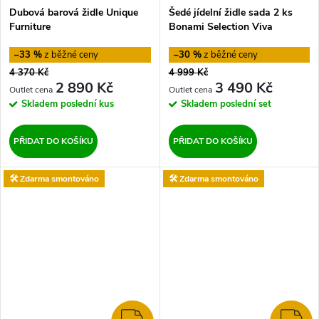
Dubová barová židle Unique
Šedé jídelní židle sada 2 ks
Furniture
Bonami Selection Viva
–33 %
–30 %
4 370 Kč
4 999 Kč
2 890 Kč
3 490 Kč
Skladem
poslední kus
Skladem
poslední set
PŘIDAT DO KOŠÍKU
PŘIDAT DO KOŠÍKU
🛠️ Zdarma smontováno
🛠️ Zdarma smontováno
ZDARMA
Z