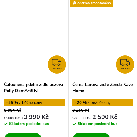
🛠️ Zdarma smontováno
ZDARMA
Z
ZDARMA
ZDARMA
Čalouněná jídelní židle béžová
Černá barová židle Zenda Kave
Polly DomArtStyl
Home
–55 %
–20 %
8 884 Kč
3 250 Kč
3 990 Kč
2 590 Kč
Skladem
poslední kus
Skladem
poslední kus