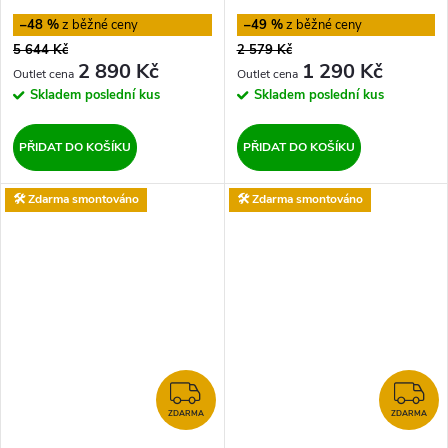
–48 %
–49 %
5 644 Kč
2 579 Kč
2 890 Kč
1 290 Kč
Skladem
poslední kus
Skladem
poslední kus
PŘIDAT DO KOŠÍKU
PŘIDAT DO KOŠÍKU
🛠️ Zdarma smontováno
🛠️ Zdarma smontováno
ZDARMA
Z
ZDARMA
ZDARMA