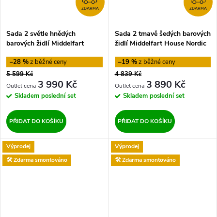
ZDARMA
ZDARMA
Sada 2 světle hnědých
Sada 2 tmavě šedých barových
barových židlí Middelfart
židlí Middelfart House Nordic
House Nordic
–28 %
–19 %
5 599 Kč
4 839 Kč
3 990 Kč
3 890 Kč
Skladem
poslední set
Skladem
poslední set
PŘIDAT DO KOŠÍKU
PŘIDAT DO KOŠÍKU
Výprodej
Výprodej
🛠️ Zdarma smontováno
🛠️ Zdarma smontováno