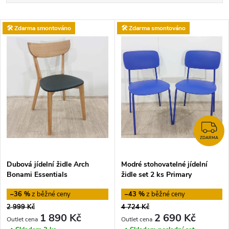
a
Nejlevnější
V
🛠️ Zdarma smontováno
🛠️ Zdarma smontováno
Nejdražší
z
ý
Nejprodávanější
e
p
Abecedně
n
i
í
s
Z
p
ZDARMA
p
Dubová jídelní židle Arch
Modré stohovatelné jídelní
r
Bonami Essentials
židle set 2 ks Primary
r
Tomasucci
o
–36 %
–43 %
o
2 999 Kč
4 724 Kč
d
1 890 Kč
2 690 Kč