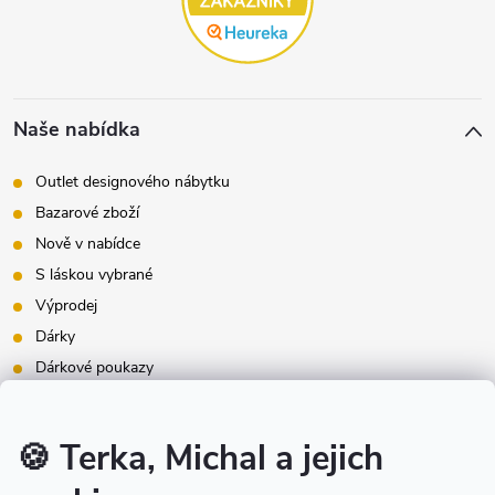
Naše nabídka
Outlet designového nábytku
Bazarové zboží
Nově v nabídce
S láskou vybrané
Výprodej
Dárky
Dárkové poukazy
Inspirace - styly bydlení
Značky produktů na našem e-shopu
🍪 Terka, Michal a jejich