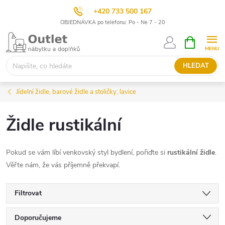
+420 733 500 167
OBJEDNÁVKA po telefonu: Po - Ne 7 - 20
Přejít
NÁKUPNÍ
KOŠÍK
na
obsah
HLEDAT
Jídelní židle, barové židle a stoličky, lavice
Židle rustikální
Pokud se vám líbí venkovský styl bydlení, pořiďte si
rustikální židle
.
Věřte nám, že vás příjemně překvapí.
Filtrovat
Ř
Doporučujeme