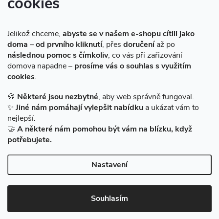
cookies
Instagram
Jelikož chceme,
abyste se v našem e-shopu cítili jako
doma
–
od prvního kliknutí
, přes
doručení
až po
následnou pomoc s čímkoliv
, co vás při zařizování
domova napadne –
prosíme vás o souhlas s využitím
cookies
.
Sledovat na Instagramu
🍪
Některé jsou nezbytné
, aby web správně fungoval.
✨
Jiné nám pomáhají vylepšit nabídku
a ukázat vám to
Facebook
nejlepší.
🤝
A některé nám pomohou být vám na blízku, když
potřebujete.
Nastavení
Copyright 2026
BAZARMS-HK
. Všechna práva vyhrazena.
Vytvořil Shoptet
|
Zprovozněný e-shop na Shoptetu máme od DF
Souhlasím
SOLUTIONS