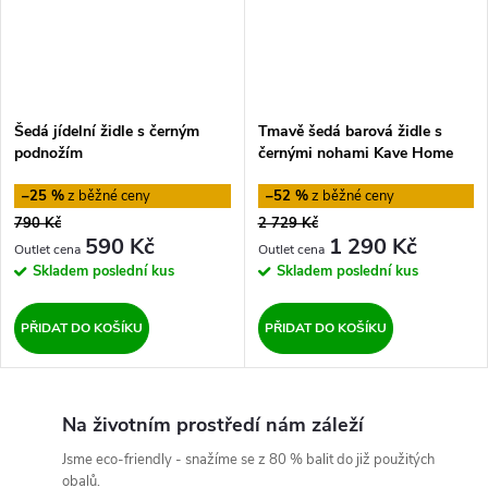
Šedá jídelní židle s černým
Tmavě šedá barová židle s
podnožím
černými nohami Kave Home
Nilson
–25 %
–52 %
790 Kč
2 729 Kč
590 Kč
1 290 Kč
Skladem
poslední kus
Skladem
poslední kus
PŘIDAT DO KOŠÍKU
PŘIDAT DO KOŠÍKU
Na životním prostředí nám záleží
Jsme eco-friendly - snažíme se z 80 % balit do již použitých
obalů.