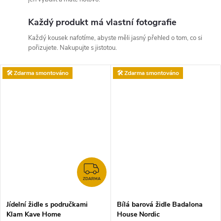
Každý produkt má vlastní fotografie
Každý kousek nafotíme, abyste měli jasný přehled o tom, co si
pořizujete. Nakupujte s jistotou.
🛠️ Zdarma smontováno
🛠️ Zdarma smontováno
ZDARMA
ZDARMA
Jídelní židle s područkami
Bílá barová židle Badalona
Klam Kave Home
House Nordic