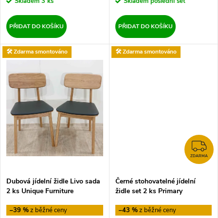
d
Skladem
3 ks
Skladem
poslední set
u
u
PŘIDAT DO KOŠÍKU
PŘIDAT DO KOŠÍKU
k
k
🛠️ Zdarma smontováno
🛠️ Zdarma smontováno
t
t
ů
ů
Z
ZDARMA
Dubová jídelní židle Livo sada
Černé stohovatelné jídelní
2 ks Unique Furniture
židle set 2 ks Primary
Tomasucci
–39 %
–43 %