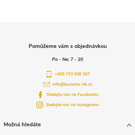
u
Z
á
p
a
+420 733 500 167
info
@
bazarms-hk.cz
t
Sledujte nás na Facebooku
í
Sledujte nás na Instagramu
Možná hledáte