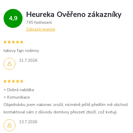
c
o
í
v
4,9
á
p
745 hodnocení
n
Zobrazit recenze
r
í
v
takovy fajn rodinny
k
31.7.2026
y
v
+ Dobrá nabídka
ý
+ Komunikace
p
Objednávku jsem nakonec zrušil, nicméně ještě předtím mě obchod
kontaktoval sám z důvodu domluvy převzetí zboží, což kvituji.
i
13.7.2026
s