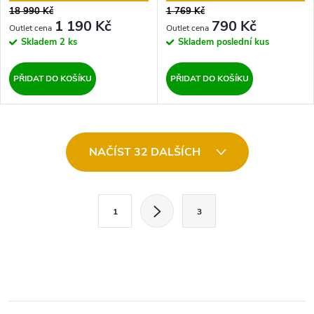
18 990 Kč
1 769 Kč
1 190 Kč
790 Kč
Skladem
2 ks
Skladem
poslední kus
PŘIDAT DO KOŠÍKU
PŘIDAT DO KOŠÍKU
O
NAČÍST 32 DALŠÍCH
v
l
S
1
3
t
á
r
d
á
a
n
k