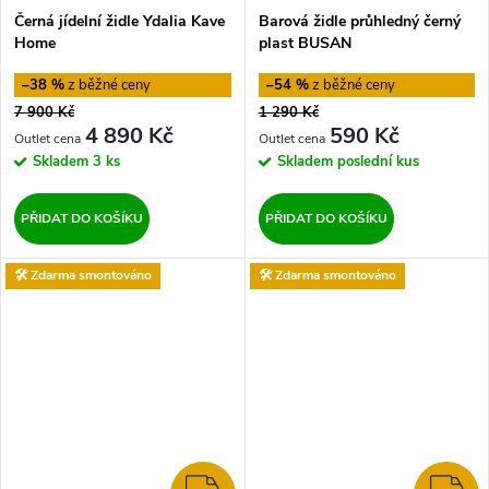
Černá jídelní židle Ydalia Kave
Barová židle průhledný černý
Home
plast BUSAN
–38 %
–54 %
7 900 Kč
1 290 Kč
4 890 Kč
590 Kč
Skladem
3 ks
Skladem
poslední kus
PŘIDAT DO KOŠÍKU
PŘIDAT DO KOŠÍKU
🛠️ Zdarma smontováno
🛠️ Zdarma smontováno
ZDARMA
Z