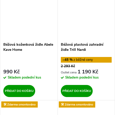
Béžová koženková židle Abele
Béžová plastová zahradní
Kave Home
židle Trill Nardi
–48 %
2 293 Kč
990 Kč
1 190 Kč
Skladem
poslední kus
Skladem
poslední kus
PŘIDAT DO KOŠÍKU
PŘIDAT DO KOŠÍKU
🛠️ Zdarma smontováno
🛠️ Zdarma smontováno