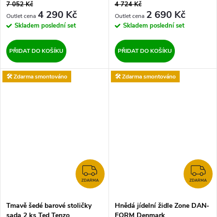
7 052 Kč
4 724 Kč
4 290 Kč
2 690 Kč
Skladem
poslední set
Skladem
poslední set
PŘIDAT DO KOŠÍKU
PŘIDAT DO KOŠÍKU
🛠️ Zdarma smontováno
🛠️ Zdarma smontováno
ZDARMA
Z
ZDARMA
ZDARMA
Tmavě šedé barové stoličky
Hnědá jídelní židle Zone DAN-
sada 2 ks Ted Tenzo
FORM Denmark