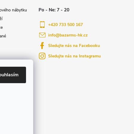
nového nábytku
ží
+420 733 500 167
ce
info
@
bazarms-hk.cz
ané
Sledujte nás na Facebooku
Sledujte nás na Instagramu
azy
yly bydlení
ouhlasím
ktů na našem