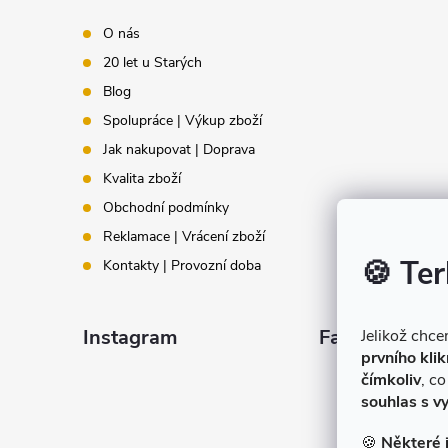
p
O nás
20 let u Starých
a
Blog
t
Spolupráce | Výkup zboží
Jak nakupovat | Doprava
í
Kvalita zboží
Obchodní podmínky
Reklamace | Vrácení zboží
🍪 Ter
Kontakty | Provozní doba
Instagram
Facebook
Jelikož chc
prvního klik
čímkoliv
, c
souhlas s v
🍪
Některé 