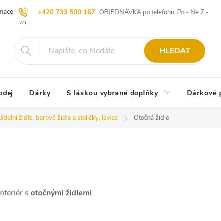
ace | Vrácení zboží
Blog
20 let u Starých
Komisní prodej | Vý
+420 733 500 167
OBJEDNÁVKA po telefonu: Po - Ne 7 -
20
HLEDAT
odej
Dárky
S láskou vybrané doplňky
Dárkové 
Jídelní židle, barové židle a stoličky, lavice
Otočná židle
interiér s
otočnými židlemi
.