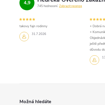
k
4,9
745 hodnocení
Zobrazit recenze
y
v
takovy fajn rodinny
+ Dobrá n
ý
+ Komuni
31.7.2026
Objednávk
p
ještě pře
i
důvodu dom
1
s
u
Z
á
Možná hledáte