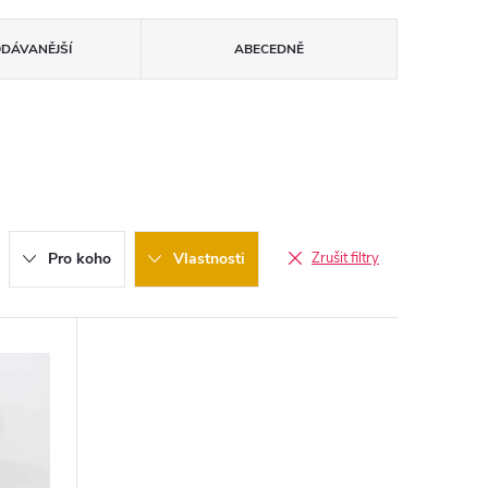
ODÁVANĚJŠÍ
ABECEDNĚ
Pro koho
Vlastnosti
Zrušit filtry