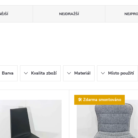
ĚJŠÍ
NEJDRAŽŠÍ
NEJPR
Barva
Kvalita zboží
Materiál
Místo použití
🛠️ Zdarma smontováno