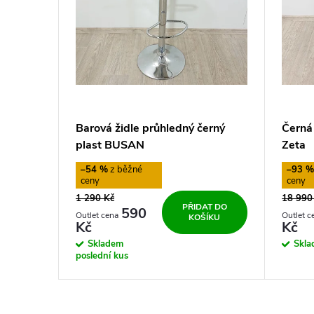
i
d
s
u
p
k
r
t
Barová židle průhledný černý
Černá 
o
plast BUSAN
Zeta
ů
–54 %
–93 
d
1 290 Kč
18 990
PŘIDAT DO
u
590
KOŠÍKU
Kč
Kč
Skladem
Skl
k
poslední kus
t