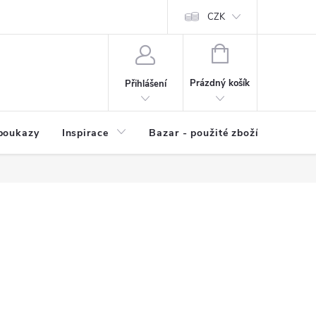
kup zboží
Prodávané značky
Kvalita zboží
CZK
Spolupráce | Výkup
NÁKUPNÍ
KOŠÍK
Prázdný košík
Přihlášení
poukazy
Inspirace
Bazar - použité zboží