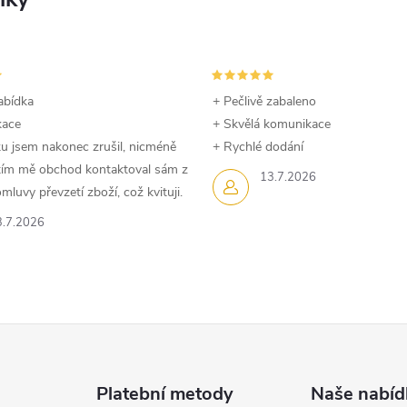
abídka
+ Pečlivě zabaleno
kace
+ Skvělá komunikace
u jsem nakonec zrušil, nicméně
+ Rychlé dodání
dtím mě obchod kontaktoval sám z
13.7.2026
luvy převzetí zboží, což kvituji.
3.7.2026
Platební metody
Naše nabíd