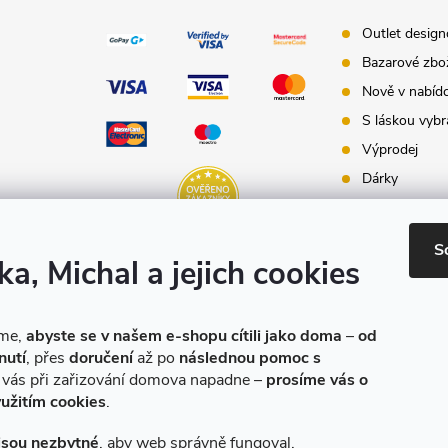
Outlet desig
Bazarové zbo
Nově v nabíd
S láskou vybr
Výprodej
Dárky
Dárkové pouk
Inspirace - st
S
ka, Michal a jejich cookies
Značky produ
e-shopu
eme,
abyste se v našem e-shopu cítili jako doma
–
od
nutí
, přes
doručení
až po
následnou pomoc s
o vás při zařizování domova napadne –
prosíme vás o
yužitím cookies
.
jsou nezbytné
, aby web správně fungoval.