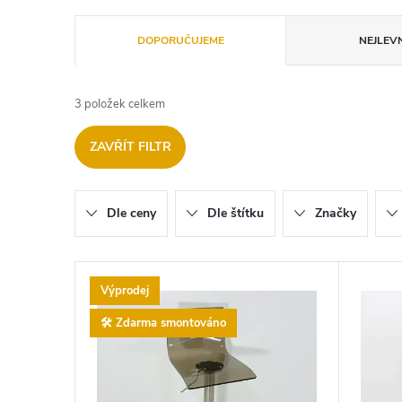
Ř
DOPORUČUJEME
NEJLEVN
a
3
položek celkem
z
ZAVŘÍT FILTR
e
n
Dle ceny
Dle štítku
Značky
í
V
p
Výprodej
ý
🛠️ Zdarma smontováno
r
p
o