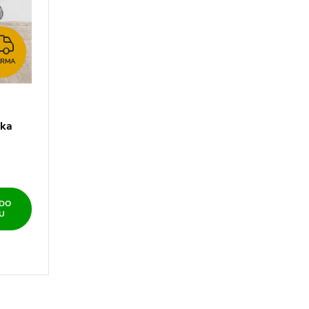
ZDARMA
ARMA
ika
 DO
U