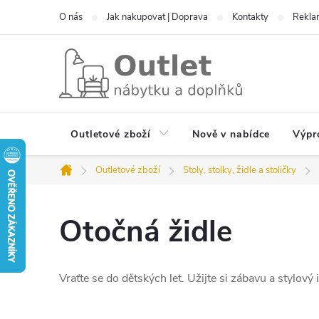
Přejít
O nás
Jak nakupovat | Doprava
Kontakty
Reklam
na
obsah
Outletové zboží
Nově v nabídce
Výpr
Outletové zboží
Stoly, stolky, židle a stoličky
Domů
Otočná židle
Vraťte se do dětských let. Užijte si zábavu a stylový 