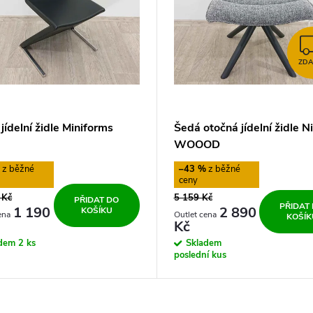
ZD
jídelní židle Miniforms
Šedá otočná jídelní židle N
WOOOD
%
–43 %
 Kč
5 159 Kč
PŘIDAT DO
PŘIDAT
1 190
2 890
KOŠÍKU
KOŠÍK
Kč
adem
2 ks
Skladem
poslední kus