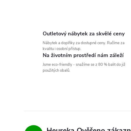
ů
O
v
l
Outletový nábytek za skvělé ceny
á
Nábytek a doplňky za dostupné ceny. Ručíme za
kvalitu i osobní přístup.
d
Na životním prostředí nám záleží
a
Jsme eco-friendly - snažíme se z 80 % balit do již
použitých obalů.
c
í
p
r
v