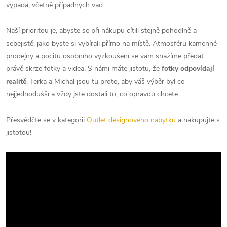
vypadá, včetně případných vad.
Naší prioritou je, abyste se při nákupu cítili stejně pohodlně a
sebejistě, jako byste si vybírali přímo na místě. Atmosféru kamenné
prodejny a pocitu osobního vyzkoušení se vám snažíme předat
právě skrze fotky a videa. S námi máte jistotu, že
fotky odpovídají
realitě
. Terka a Michal jsou tu proto, aby váš výběr byl co
nejjednodušší a vždy jste dostali to, co opravdu chcete.
Přesvědčte se v kategorii
Outlet designového nábytku
a nakupujte s
jistotou!