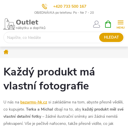
+420 733 500 167
OBJEDNÁVKA po telefonu: Po - Ne 7 - 20
Přejít
NÁKUPNÍ
KOŠÍK
na
obsah
HLEDAT
Domů
Každý produkt má
vlastní fotografie
U nás na
bazarms
-hk.cz
si zakládáme na tom, abyste přesně věděli,
co kupujete.
Terka a Michal
dbají na to, aby
každý produkt měl své
vlastní detailní fotky
– žádné ilustrační snímky ani žádná nemilá
překvapení. Vše je pečlivě nafoceno, takže přesně vidíte, co jak