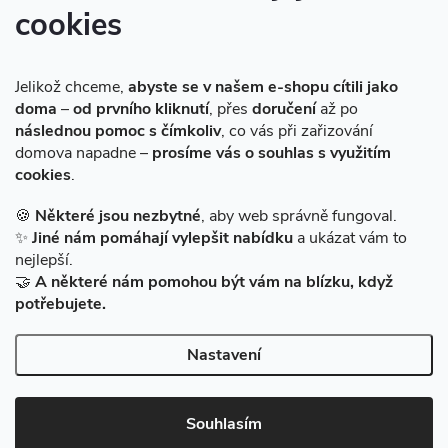
cookies
Instagram
Jelikož chceme,
abyste se v našem e-shopu cítili jako
doma
–
od prvního kliknutí
, přes
doručení
až po
následnou pomoc s čímkoliv
, co vás při zařizování
domova napadne –
prosíme vás o souhlas s využitím
cookies
.
Sledovat na Instagramu
🍪
Některé jsou nezbytné
, aby web správně fungoval.
✨
Jiné nám pomáhají vylepšit nabídku
a ukázat vám to
Facebook
nejlepší.
🤝
A některé nám pomohou být vám na blízku, když
potřebujete.
Nastavení
Copyright 2026
BAZARMS-HK
. Všechna práva vyhrazena.
Vytvořil Shoptet
|
Zprovozněný e-shop na Shoptetu máme od DF
Souhlasím
SOLUTIONS