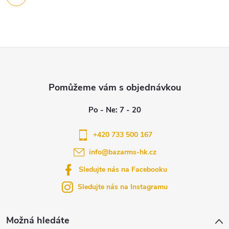
Z
á
p
a
+420 733 500 167
info
@
bazarms-hk.cz
t
Sledujte nás na Facebooku
í
Sledujte nás na Instagramu
Možná hledáte