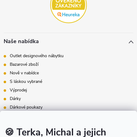
Naše nabídka
Outlet designového nábytku
Bazarové zboží
Nově v nabídce
S láskou vybrané
Výprodej
Dárky
Dárkové poukazy
Inspirace - styly bydlení
Značky produktů na našem e-shopu
🍪 Terka, Michal a jejich