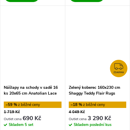
Z
ZDARMA
Nášlapy na schody v sadě 16
Zelený koberec 160x230 cm
ks 20x65 cm Anatolian Lace
Shaggy Teddy Flair Rugs
Vitaus
–59 %
–18 %
1 719 Kč
4 049 Kč
690 Kč
3 290 Kč
Skladem
5 set
Skladem
poslední kus