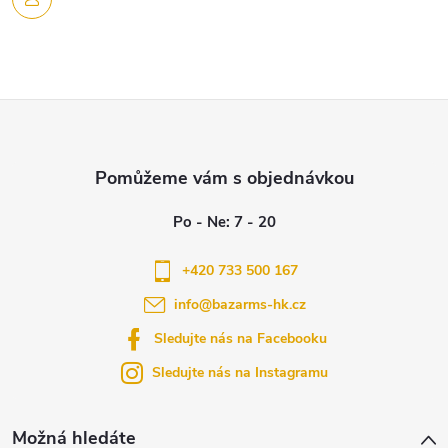
s
u
Z
á
p
a
+420 733 500 167
info
@
bazarms-hk.cz
t
Sledujte nás na Facebooku
í
Sledujte nás na Instagramu
Možná hledáte