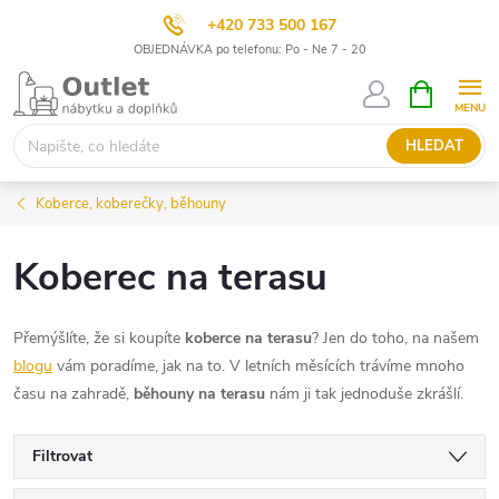
+420 733 500 167
OBJEDNÁVKA po telefonu: Po - Ne 7 - 20
Přejít
NÁKUPNÍ
KOŠÍK
na
obsah
HLEDAT
Koberce, koberečky, běhouny
Koberec na terasu
Přemýšlíte, že si koupíte
koberce na terasu
? Jen do toho, na našem
blogu
vám poradíme, jak na to. V letních měsících trávíme mnoho
času na zahradě,
běhouny na terasu
nám ji tak jednoduše zkrášlí.
Filtrovat