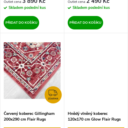
d
3 890 Kč
2 490 Kč
d
Skladem
poslední kus
Skladem
poslední kus
u
u
PŘIDAT DO KOŠÍKU
PŘIDAT DO KOŠÍKU
k
k
t
t
ů
ů
ZDARMA
ZDARMA
Červený koberec Gillingham
Hnědý vlněný koberec
200x290 cm Flair Rugs
120x170 cm Glow Flair Rugs