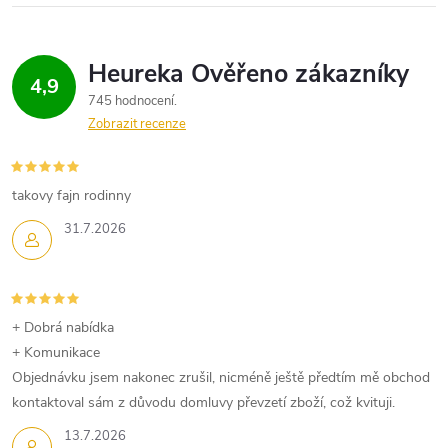
k
c
o
í
v
4,9
á
p
745 hodnocení
n
Zobrazit recenze
r
í
v
takovy fajn rodinny
k
31.7.2026
y
v
+ Dobrá nabídka
ý
+ Komunikace
p
Objednávku jsem nakonec zrušil, nicméně ještě předtím mě obchod
kontaktoval sám z důvodu domluvy převzetí zboží, což kvituji.
i
13.7.2026