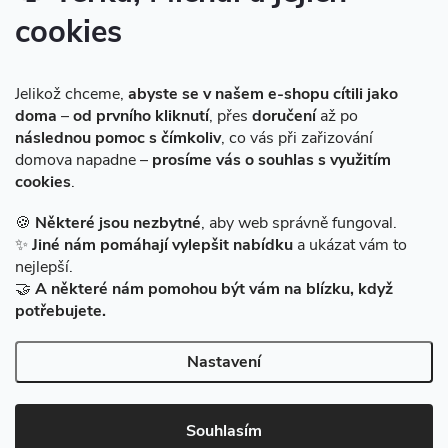
cookies
Instagram
Jelikož chceme,
abyste se v našem e-shopu cítili jako
doma
–
od prvního kliknutí
, přes
doručení
až po
následnou pomoc s čímkoliv
, co vás při zařizování
domova napadne –
prosíme vás o souhlas s využitím
cookies
.
Sledovat na Instagramu
🍪
Některé jsou nezbytné
, aby web správně fungoval.
✨
Jiné nám pomáhají vylepšit nabídku
a ukázat vám to
Facebook
nejlepší.
🤝
A některé nám pomohou být vám na blízku, když
potřebujete.
Nastavení
Copyright 2026
BAZARMS-HK
. Všechna práva vyhrazena.
Vytvořil Shoptet
|
Zprovozněný e-shop na Shoptetu máme od DF
Souhlasím
SOLUTIONS