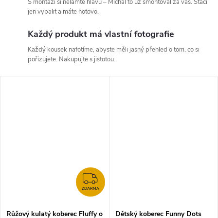
S montáží si nelamte hlavu – Michal to už smontoval za vás. Stačí
jen vybalit a máte hotovo.
Každý produkt má vlastní fotografie
Každý kousek nafotíme, abyste měli jasný přehled o tom, co si
pořizujete. Nakupujte s jistotou.
ZDARMA
ZDARMA
Růžový kulatý koberec Fluffy o
Dětský koberec Funny Dots