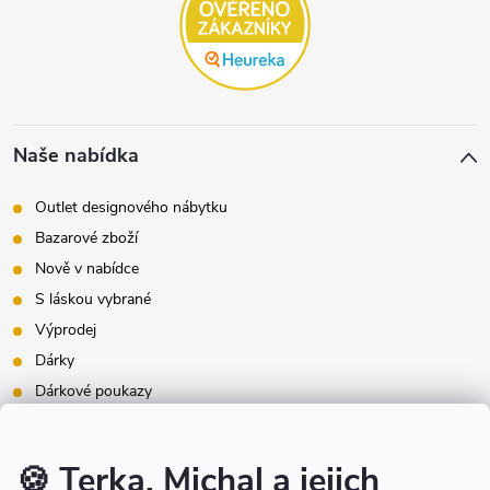
Naše nabídka
Outlet designového nábytku
Bazarové zboží
Nově v nabídce
S láskou vybrané
Výprodej
Dárky
Dárkové poukazy
Inspirace - styly bydlení
Značky produktů na našem e-shopu
🍪 Terka, Michal a jejich