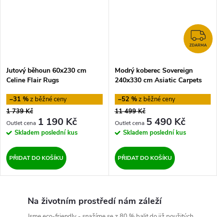
Z
ZDARMA
Jutový běhoun 60x230 cm
Modrý koberec Sovereign
Celine Flair Rugs
240x330 cm Asiatic Carpets
–31 %
–52 %
1 739 Kč
11 499 Kč
1 190 Kč
5 490 Kč
Skladem
poslední kus
Skladem
poslední kus
PŘIDAT DO KOŠÍKU
PŘIDAT DO KOŠÍKU
Na životním prostředí nám záleží
Jsme eco-friendly - snažíme se z 80 % balit do již použitých