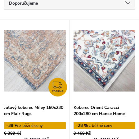
Ř
Doporučujeme
a
Nejlevnější
V
Nejdražší
z
ý
Nejprodávanější
e
p
Abecedně
n
i
í
s
ZDARMA
p
ZDARMA
p
Jutový koberec Miley 160x230
Koberec Orient Caracci
r
cm Flair Rugs
200x280 cm Hanse Home
r
o
–39 %
–28 %
o
6 399 Kč
3 469 Kč