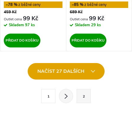
–78 %
–85 %
459 Kč
689 Kč
99 Kč
99 Kč
Skladem
97 ks
Skladem
29 ks
PŘIDAT DO KOŠÍKU
PŘIDAT DO KOŠÍKU
O
NAČÍST 27 DALŠÍCH
v
l
S
1
2
t
á
r
d
á
a
n