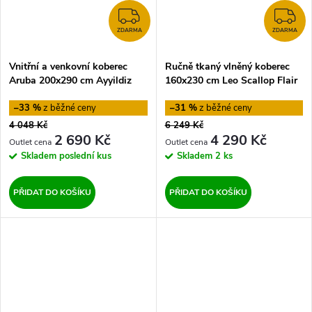
ZDARMA
Z
ZDARMA
ZDARMA
Vnitřní a venkovní koberec
Ručně tkaný vlněný koberec
Aruba 200x290 cm Ayyildiz
160x230 cm Leo Scallop Flair
Carpets
Rugs
–33 %
–31 %
4 048 Kč
6 249 Kč
2 690 Kč
4 290 Kč
Skladem
poslední kus
Skladem
2 ks
PŘIDAT DO KOŠÍKU
PŘIDAT DO KOŠÍKU