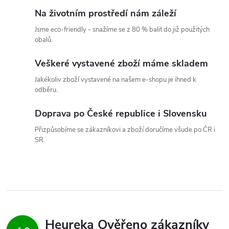
r
Na životním prostředí nám záleží
v
Jsme eco-friendly - snažíme se z 80 % balit do již použitých
obalů.
k
Veškeré vystavené zboží máme skladem
y
Jakékoliv zboží vystavené na našem e-shopu je ihned k
v
odběru.
ý
Doprava po České republice i Slovensku
p
Přizpůsobíme se zákazníkovi a zboží doručíme všude po ČR i
SR.
i
s
u