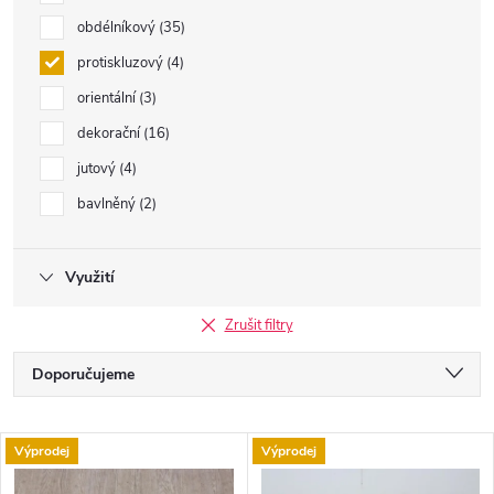
obdélníkový
35
protiskluzový
4
orientální
3
dekorační
16
jutový
4
bavlněný
2
Využití
Zrušit filtry
Ř
Doporučujeme
a
Nejlevnější
V
Výprodej
Výprodej
Nejdražší
z