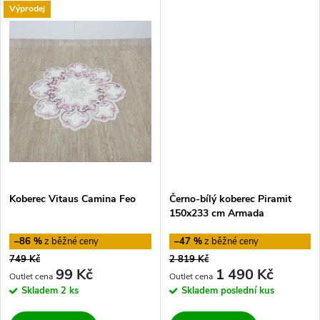
k
Výprodej
t
t
ů
ů
Koberec Vitaus Camina Feo
Černo-bílý koberec Piramit
150x233 cm Armada
–86 %
–47 %
749 Kč
2 819 Kč
99 Kč
1 490 Kč
Skladem
2 ks
Skladem
poslední kus