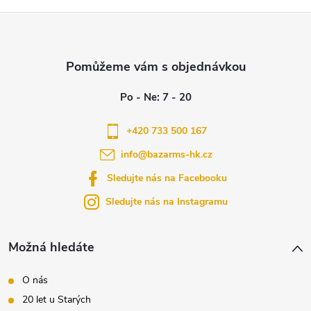
Z
á
p
a
+420 733 500 167
info
@
bazarms-hk.cz
t
Sledujte nás na Facebooku
í
Sledujte nás na Instagramu
Možná hledáte
O nás
20 let u Starých