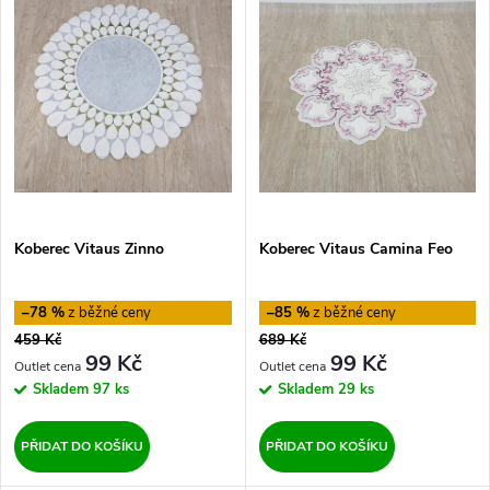
ý
Nejprodávanější
e
p
Abecedně
n
i
í
s
p
p
Koberec Vitaus Zinno
Koberec Vitaus Camina Feo
r
r
o
–78 %
–85 %
o
459 Kč
689 Kč
d
99 Kč
99 Kč
d
Skladem
97 ks
Skladem
29 ks
u
u
PŘIDAT DO KOŠÍKU
PŘIDAT DO KOŠÍKU
k