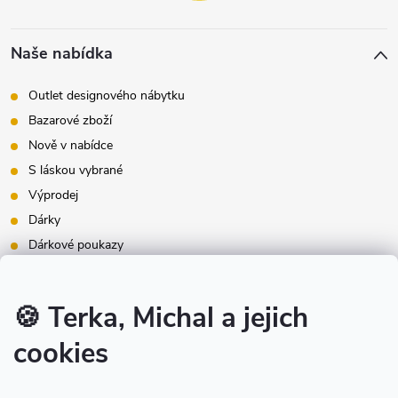
Naše nabídka
Outlet designového nábytku
Bazarové zboží
Nově v nabídce
S láskou vybrané
Výprodej
Dárky
Dárkové poukazy
Inspirace - styly bydlení
Značky produktů na našem e-shopu
🍪 Terka, Michal a jejich
cookies
Instagram