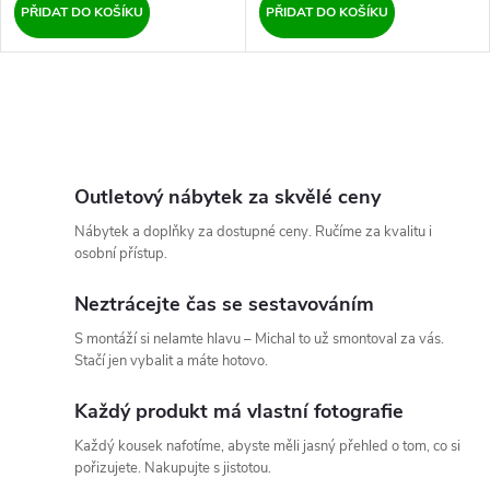
PŘIDAT DO KOŠÍKU
PŘIDAT DO KOŠÍKU
O
v
l
Outletový nábytek za skvělé ceny
Nábytek a doplňky za dostupné ceny. Ručíme za kvalitu i
á
osobní přístup.
d
Neztrácejte čas se sestavováním
a
S montáží si nelamte hlavu – Michal to už smontoval za vás.
Stačí jen vybalit a máte hotovo.
c
Každý produkt má vlastní fotografie
í
Každý kousek nafotíme, abyste měli jasný přehled o tom, co si
p
pořizujete. Nakupujte s jistotou.