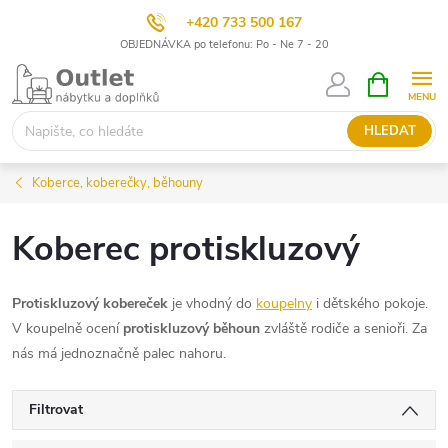
+420 733 500 167
OBJEDNÁVKA po telefonu: Po - Ne 7 - 20
Přejít
NÁKUPNÍ
KOŠÍK
na
obsah
HLEDAT
Koberce, koberečky, běhouny
Koberec protiskluzový
Protiskluzový kobereček
je vhodný do
koupelny
i dětského pokoje.
V koupelně ocení
protiskluzový běhoun
zvláště rodiče a senioři. Za
nás má jednoznačně palec nahoru.
Filtrovat