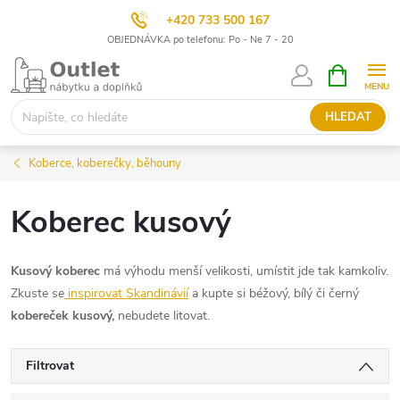
+420 733 500 167
OBJEDNÁVKA po telefonu: Po - Ne 7 - 20
Přejít
NÁKUPNÍ
KOŠÍK
na
obsah
HLEDAT
Koberce, koberečky, běhouny
Koberec kusový
Kusový koberec
má výhodu menší velikosti, umístit jde tak kamkoliv.
Zkuste se
inspirovat Skandinávií
a kupte si béžový, bílý či černý
kobereček kusový,
nebudete litovat.
Filtrovat