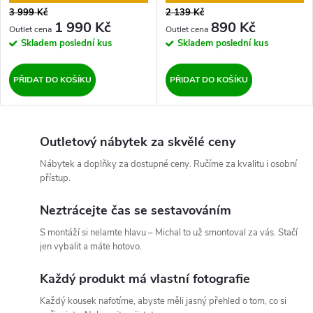
3 999 Kč
2 139 Kč
1 990 Kč
890 Kč
Skladem
poslední kus
Skladem
poslední kus
PŘIDAT DO KOŠÍKU
PŘIDAT DO KOŠÍKU
Outletový nábytek za skvělé ceny
Nábytek a doplňky za dostupné ceny. Ručíme za kvalitu i osobní
přístup.
Neztrácejte čas se sestavováním
S montáží si nelamte hlavu – Michal to už smontoval za vás. Stačí
jen vybalit a máte hotovo.
Každý produkt má vlastní fotografie
Každý kousek nafotíme, abyste měli jasný přehled o tom, co si