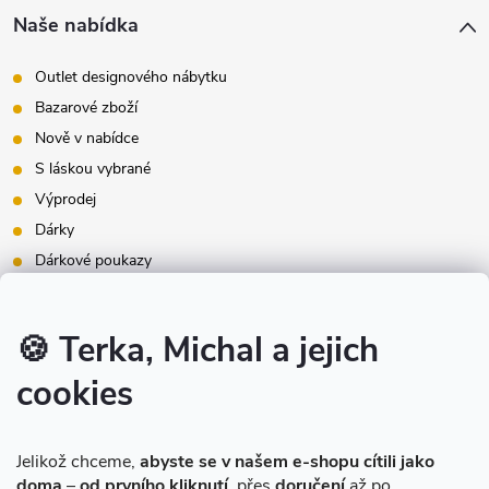
Naše nabídka
Outlet designového nábytku
Bazarové zboží
Nově v nabídce
S láskou vybrané
Výprodej
Dárky
Dárkové poukazy
Inspirace - styly bydlení
Značky produktů na našem e-shopu
🍪 Terka, Michal a jejich
cookies
Instagram
Jelikož chceme,
abyste se v našem e-shopu cítili jako
doma
–
od prvního kliknutí
, přes
doručení
až po