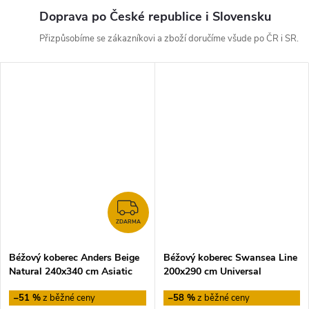
Doprava po České republice i Slovensku
Přizpůsobíme se zákazníkovi a zboží doručíme všude po ČR i SR.
ZDARMA
ZDARMA
Béžový koberec Anders Beige
Béžový koberec Swansea Line
Natural 240x340 cm Asiatic
200x290 cm Universal
Carpets
–51 %
–58 %