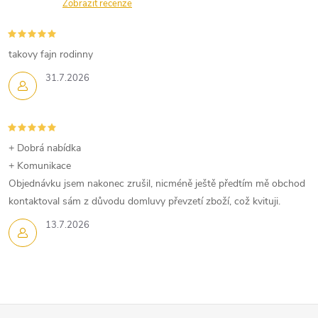
n
Zobrazit recenze
r
í
v
takovy fajn rodinny
k
31.7.2026
y
v
+ Dobrá nabídka
ý
+ Komunikace
p
Objednávku jsem nakonec zrušil, nicméně ještě předtím mě obchod
kontaktoval sám z důvodu domluvy převzetí zboží, což kvituji.
i
13.7.2026
s
u