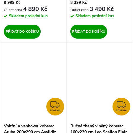
9 999 Kč
8 399 Kč
4 890 Kč
3 490 Kč
Skladem
poslední kus
Skladem
poslední kus
PŘIDAT DO KOŠÍKU
PŘIDAT DO KOŠÍKU
ZDARMA
Z
ZDARMA
ZDARMA
Vnitřní a venkovní koberec
Ručně tkaný vlněný koberec
Aruba 200x290 cm Ayyildiz
160x230 cm Leo Scallop Flair