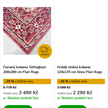
k
t
t
ů
ů
ZDARMA
ZDARMA
Červený koberec Gillingham
Hnědý vlněný koberec
200x290 cm Flair Rugs
120x170 cm Glow Flair Rugs
–39 %
–36 %
5 778 Kč
3 599 Kč
3 490 Kč
2 290 Kč
Skladem
poslední kus
Skladem
poslední kus