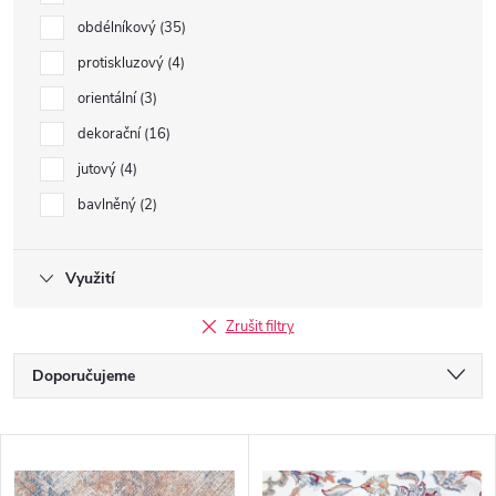
obdélníkový
35
protiskluzový
4
orientální
3
dekorační
16
jutový
4
bavlněný
2
Využití
Zrušit filtry
Ř
Doporučujeme
a
Nejlevnější
V
Nejdražší
z