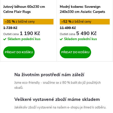
Jutový běhoun 60x230 cm
Modrý koberec Sovereign
Celine Flair Rugs
240x330 cm Asiatic Carpets
–31 %
–52 %
1 739 Kč
11 499 Kč
1 190 Kč
5 490 Kč
Skladem
poslední kus
Skladem
poslední kus
PŘIDAT DO KOŠÍKU
PŘIDAT DO KOŠÍKU
Na životním prostředí nám záleží
Jsme eco-friendly - snažíme se z 80 % balit do již použitých
obalů.
Veškeré vystavené zboží máme skladem
Jakékoliv zboží vystavené na našem e-shopu je ihned k odběru.