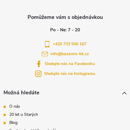
Z
á
p
a
+420 733 500 167
info
@
bazarms-hk.cz
t
Sledujte nás na Facebooku
í
Sledujte nás na Instagramu
Možná hledáte
O nás
20 let u Starých
Blog