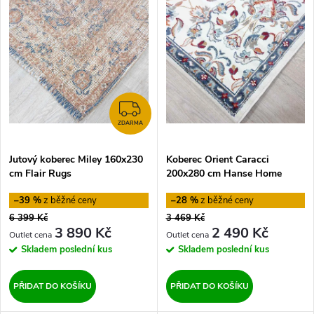
ý
Nejprodávanější
e
p
Abecedně
n
i
í
s
ZDARMA
p
ZDARMA
p
Jutový koberec Miley 160x230
Koberec Orient Caracci
r
cm Flair Rugs
200x280 cm Hanse Home
r
o
–39 %
–28 %
o
6 399 Kč
3 469 Kč
d
3 890 Kč
2 490 Kč
d
Skladem
poslední kus
Skladem
poslední kus
u
u
PŘIDAT DO KOŠÍKU
PŘIDAT DO KOŠÍKU
k