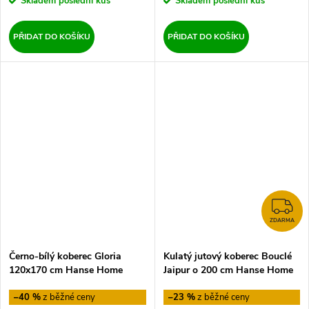
Skladem
poslední kus
Skladem
poslední kus
PŘIDAT DO KOŠÍKU
PŘIDAT DO KOŠÍKU
Z
ZDARMA
Černo-bílý koberec Gloria
Kulatý jutový koberec Bouclé
120x170 cm Hanse Home
Jaipur o 200 cm Hanse Home
–40 %
–23 %