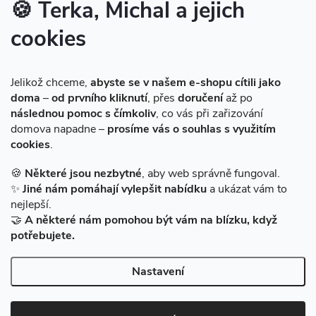
🍪 Terka, Michal a jejich
cookies
Instagram
Jelikož chceme,
abyste se v našem e-shopu cítili jako
doma
–
od prvního kliknutí
, přes
doručení
až po
následnou pomoc s čímkoliv
, co vás při zařizování
domova napadne –
prosíme vás o souhlas s využitím
cookies
.
Sledovat na Instagramu
🍪
Některé jsou nezbytné
, aby web správně fungoval.
✨
Jiné nám pomáhají vylepšit nabídku
a ukázat vám to
Facebook
nejlepší.
🤝
A některé nám pomohou být vám na blízku, když
potřebujete.
Nastavení
Copyright 2026
BAZARMS-HK
. Všechna práva vyhrazena.
Vytvořil Shoptet
|
Zprovozněný e-shop na Shoptetu máme od DF