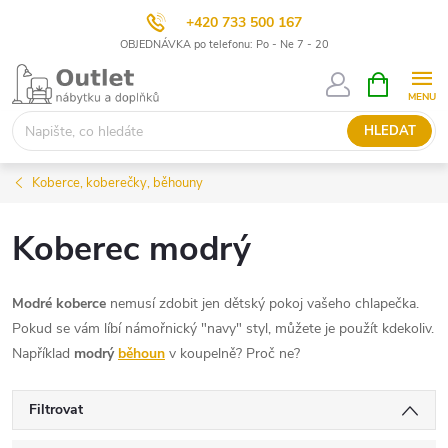
+420 733 500 167
OBJEDNÁVKA po telefonu: Po - Ne 7 - 20
Přejít
NÁKUPNÍ
KOŠÍK
na
obsah
HLEDAT
Koberce, koberečky, běhouny
Koberec modrý
Modré koberce
nemusí zdobit jen dětský pokoj vašeho chlapečka.
Pokud se vám líbí námořnický "navy" styl, můžete je použít kdekoliv.
Například
modrý
běhoun
v koupelně? Proč ne?
Filtrovat