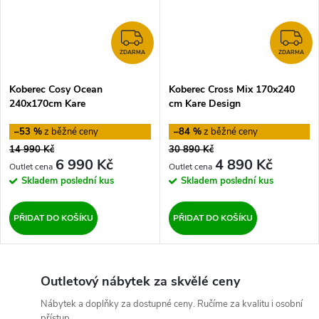
ZDARMA
Z
ZDARMA
ZDARMA
Koberec Cosy Ocean
Koberec Cross Mix 170x240
240x170cm Kare
cm Kare Design
–53 %
–84 %
14 990 Kč
30 890 Kč
6 990 Kč
4 890 Kč
Skladem
poslední kus
Skladem
poslední kus
PŘIDAT DO KOŠÍKU
PŘIDAT DO KOŠÍKU
Outletový nábytek za skvělé ceny
Nábytek a doplňky za dostupné ceny. Ručíme za kvalitu i osobní
přístup.