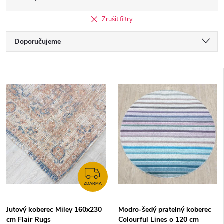
Zrušit filtry
Ř
Doporučujeme
a
Nejlevnější
V
Nejdražší
z
ý
Nejprodávanější
e
p
Abecedně
n
i
í
s
ZDARMA
p
ZDARMA
p
Jutový koberec Miley 160x230
Modro-šedý pratelný koberec
r
cm Flair Rugs
Colourful Lines o 120 cm