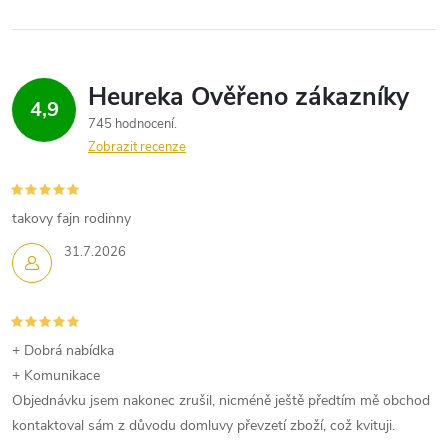
l
á
d
4,9
745 hodnocení
a
Zobrazit recenze
c
í
takovy fajn rodinny
p
31.7.2026
r
v
+ Dobrá nabídka
k
+ Komunikace
Objednávku jsem nakonec zrušil, nicméně ještě předtím mě obchod
y
kontaktoval sám z důvodu domluvy převzetí zboží, což kvituji.