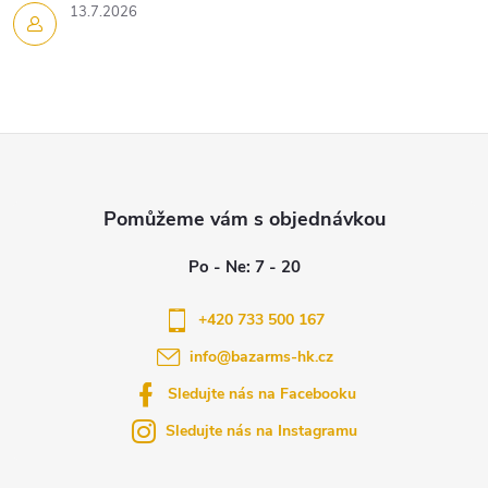
v
13.7.2026
ý
p
i
Z
s
á
u
p
a
+420 733 500 167
info
@
bazarms-hk.cz
t
Sledujte nás na Facebooku
í
Sledujte nás na Instagramu