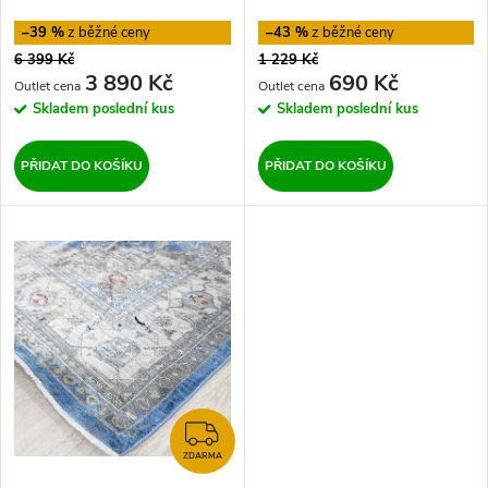
r
Vitaus
o
–39 %
–43 %
o
6 399 Kč
1 229 Kč
d
3 890 Kč
690 Kč
d
Skladem
poslední kus
Skladem
poslední kus
u
u
PŘIDAT DO KOŠÍKU
PŘIDAT DO KOŠÍKU
k
k
t
t
ů
ů
ZDARMA
ZDARMA