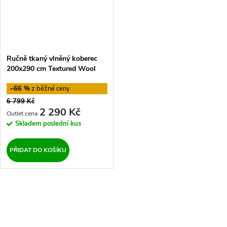
Ručně tkaný vlněný koberec
200x290 cm Textured Wool
Border Flair Rugs
–66 %
6 799 Kč
2 290 Kč
Skladem
poslední kus
PŘIDAT DO KOŠÍKU
O
v