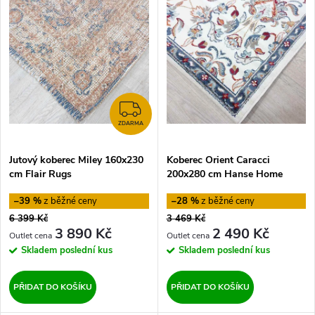
ý
Nejprodávanější
e
p
Abecedně
n
i
í
s
ZDARMA
p
ZDARMA
p
Jutový koberec Miley 160x230
Koberec Orient Caracci
r
cm Flair Rugs
200x280 cm Hanse Home
r
o
–39 %
–28 %
o
6 399 Kč
3 469 Kč
d
3 890 Kč
2 490 Kč
d
Skladem
poslední kus
Skladem
poslední kus
u
u
PŘIDAT DO KOŠÍKU
PŘIDAT DO KOŠÍKU
k