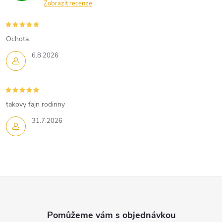
a
Zobrazit recenze
c
í
Ochota.
p
6.8.2026
r
v
takovy fajn rodinny
k
31.7.2026
y
v
ý
Z
p
á
i