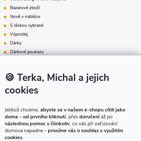
Bazarové zboží
Nově v nabídce
S láskou vybrané
Výprodej
Dárky
Dárkové poukazy
Inspirace - styly bydlení
Značky produktů na našem e-shopu
🍪 Terka, Michal a jejich
cookies
Instagram
Jelikož chceme,
abyste se v našem e-shopu cítili jako
doma
–
od prvního kliknutí
, přes
doručení
až po
následnou pomoc s čímkoliv
, co vás při zařizování
domova napadne –
prosíme vás o souhlas s využitím
cookies
.