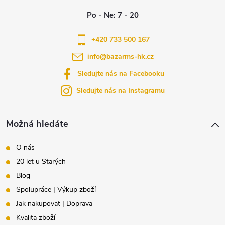
p
s
a
u
+420 733 500 167
info
@
bazarms-hk.cz
t
Sledujte nás na Facebooku
í
Sledujte nás na Instagramu
Možná hledáte
O nás
20 let u Starých
Blog
Spolupráce | Výkup zboží
Jak nakupovat | Doprava
Kvalita zboží