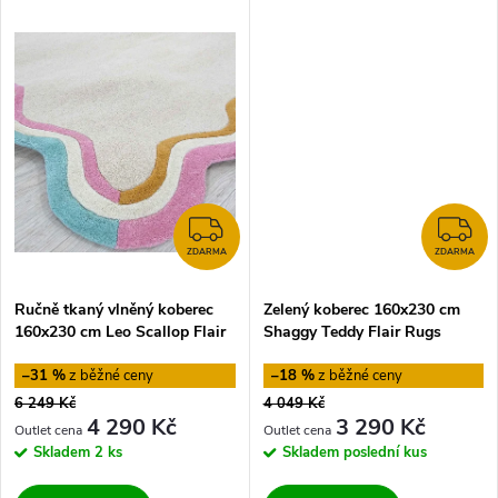
k
t
t
ů
ů
ZDARMA
Z
ZDARMA
ZDARMA
Ručně tkaný vlněný koberec
Zelený koberec 160x230 cm
160x230 cm Leo Scallop Flair
Shaggy Teddy Flair Rugs
Rugs
–31 %
–18 %
6 249 Kč
4 049 Kč
4 290 Kč
3 290 Kč
Skladem
2 ks
Skladem
poslední kus