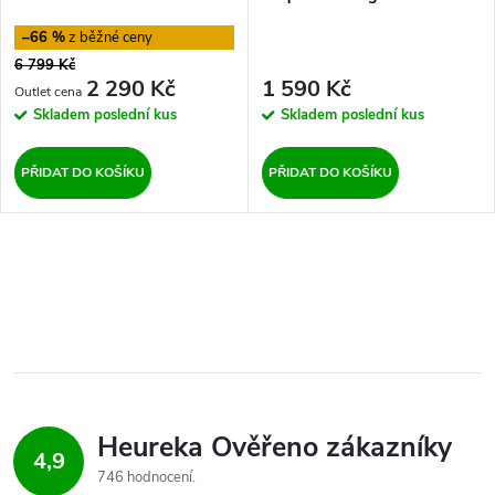
Border Flair Rugs
–66 %
6 799 Kč
2 290 Kč
1 590 Kč
Skladem
poslední kus
Skladem
poslední kus
PŘIDAT DO KOŠÍKU
PŘIDAT DO KOŠÍKU
O
v
l
á
d
4,9
746 hodnocení