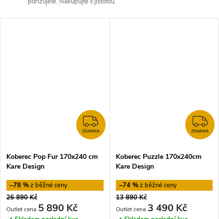
pořizujete. Nakupujte s jistotou.
ZDARMA
Z
ZDARMA
ZDARMA
Koberec Pop Fur 170x240 cm
Koberec Puzzle 170x240cm
Kare Design
Kare Design
–78 %
–74 %
26 890 Kč
13 890 Kč
5 890 Kč
3 490 Kč