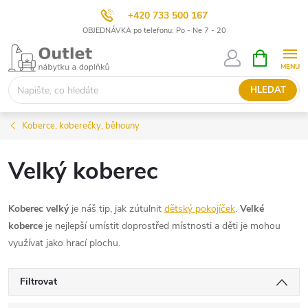
+420 733 500 167
OBJEDNÁVKA po telefonu: Po - Ne 7 - 20
Přejít
NÁKUPNÍ
KOŠÍK
na
obsah
HLEDAT
Koberce, koberečky, běhouny
Velký koberec
Koberec velký
je náš tip, jak zútulnit
dětský pokojíček
.
Velké
koberce
je nejlepší umístit doprostřed místnosti a děti je mohou
využívat jako hrací plochu.
Filtrovat