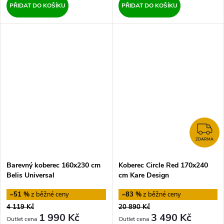
PŘIDAT DO KOŠÍKU
PŘIDAT DO KOŠÍKU
Z
ZDARMA
Barevný koberec 160x230 cm
Koberec Circle Red 170x240
Belis Universal
cm Kare Design
–51 %
–83 %
4 119 Kč
20 890 Kč
1 990 Kč
3 490 Kč