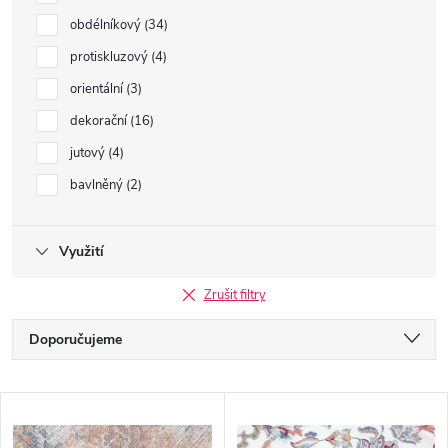
obdélníkový
34
protiskluzový
4
orientální
3
dekorační
16
jutový
4
bavlněný
2
Využití
Zrušit filtry
Ř
Doporučujeme
a
Nejlevnější
V
Nejdražší
z