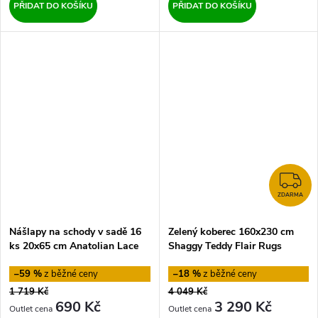
PŘIDAT DO KOŠÍKU
PŘIDAT DO KOŠÍKU
Z
ZDARMA
Nášlapy na schody v sadě 16
Zelený koberec 160x230 cm
ks 20x65 cm Anatolian Lace
Shaggy Teddy Flair Rugs
Vitaus
–59 %
–18 %
1 719 Kč
4 049 Kč
690 Kč
3 290 Kč