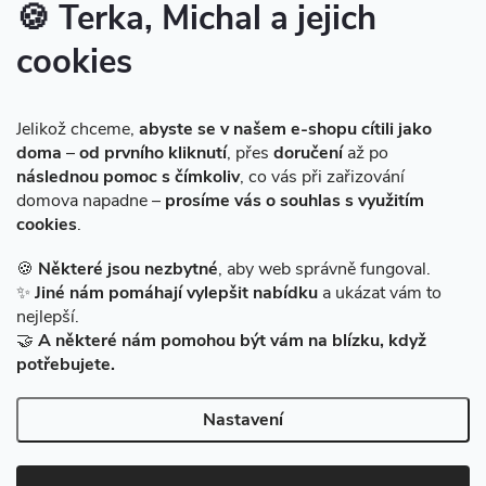
🍪 Terka, Michal a jejich
cookies
Instagram
Jelikož chceme,
abyste se v našem e-shopu cítili jako
doma
–
od prvního kliknutí
, přes
doručení
až po
následnou pomoc s čímkoliv
, co vás při zařizování
domova napadne –
prosíme vás o souhlas s využitím
cookies
.
Sledovat na Instagramu
🍪
Některé jsou nezbytné
, aby web správně fungoval.
✨
Jiné nám pomáhají vylepšit nabídku
a ukázat vám to
Facebook
nejlepší.
🤝
A některé nám pomohou být vám na blízku, když
potřebujete.
Nastavení
Copyright 2026
BAZARMS-HK
. Všechna práva vyhrazena.
Vytvořil Shoptet
|
Zprovozněný e-shop na Shoptetu máme od DF