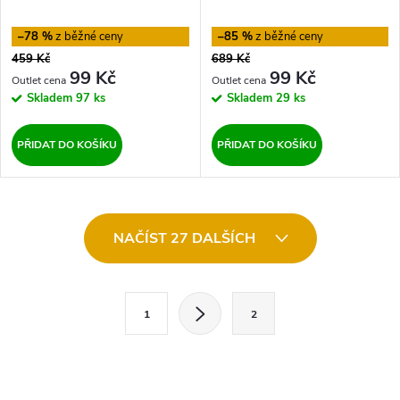
–78 %
–85 %
459 Kč
689 Kč
99 Kč
99 Kč
Skladem
97 ks
Skladem
29 ks
PŘIDAT DO KOŠÍKU
PŘIDAT DO KOŠÍKU
O
NAČÍST 27 DALŠÍCH
v
l
S
1
2
t
á
r
d
á