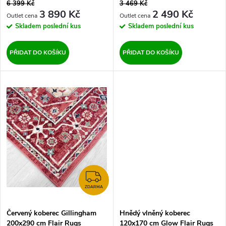
o
6 399 Kč
3 469 Kč
d
3 890 Kč
2 490 Kč
d
Skladem
poslední kus
Skladem
poslední kus
u
u
PŘIDAT DO KOŠÍKU
PŘIDAT DO KOŠÍKU
k
k
t
t
ů
ů
ZDARMA
ZDARMA
Červený koberec Gillingham
Hnědý vlněný koberec
200x290 cm Flair Rugs
120x170 cm Glow Flair Rugs