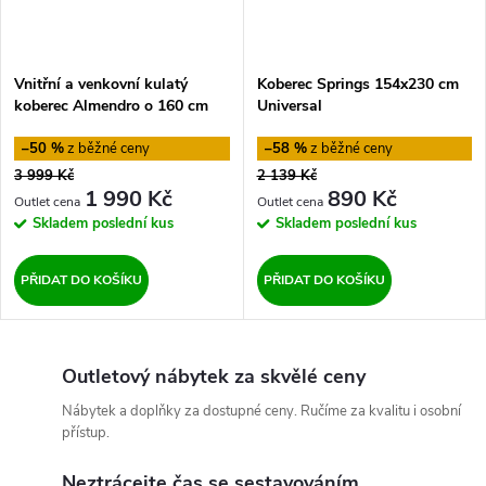
Vnitřní a venkovní kulatý
Koberec Springs 154x230 cm
koberec Almendro o 160 cm
Universal
Hanse Home
–50 %
–58 %
3 999 Kč
2 139 Kč
1 990 Kč
890 Kč
Skladem
poslední kus
Skladem
poslední kus
PŘIDAT DO KOŠÍKU
PŘIDAT DO KOŠÍKU
Outletový nábytek za skvělé ceny
Nábytek a doplňky za dostupné ceny. Ručíme za kvalitu i osobní
přístup.
Neztrácejte čas se sestavováním