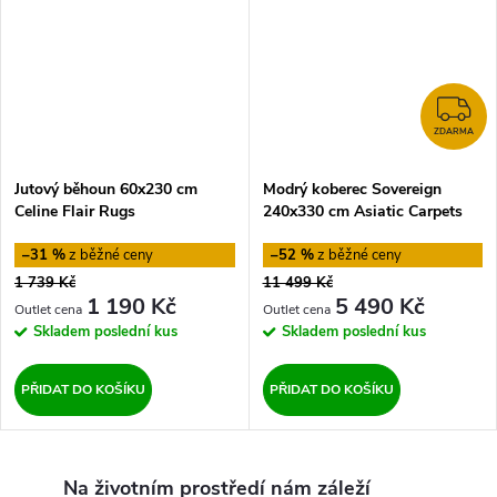
Z
ZDARMA
Jutový běhoun 60x230 cm
Modrý koberec Sovereign
Celine Flair Rugs
240x330 cm Asiatic Carpets
–31 %
–52 %
1 739 Kč
11 499 Kč
1 190 Kč
5 490 Kč
Skladem
poslední kus
Skladem
poslední kus
PŘIDAT DO KOŠÍKU
PŘIDAT DO KOŠÍKU
Na životním prostředí nám záleží