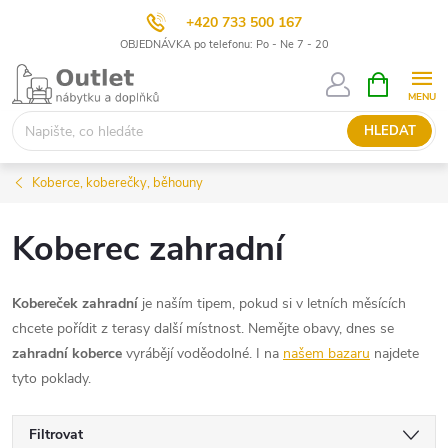
+420 733 500 167
OBJEDNÁVKA po telefonu: Po - Ne 7 - 20
Přejít
NÁKUPNÍ
KOŠÍK
na
obsah
HLEDAT
Koberce, koberečky, běhouny
Koberec zahradní
Kobereček zahradní
je naším tipem, pokud si v letních měsících
chcete pořídit z terasy další místnost. Nemějte obavy, dnes se
zahradní koberce
vyrábějí voděodolné. I na
našem bazaru
najdete
tyto poklady.
Filtrovat