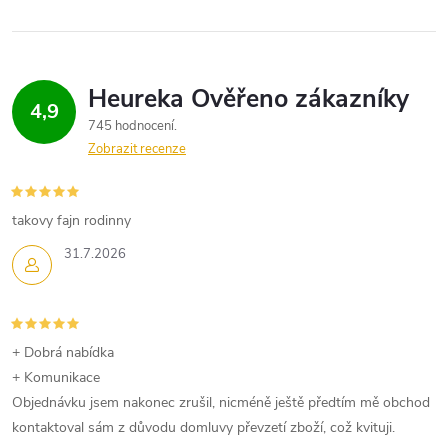
a
n
k
c
o
í
v
4,9
á
p
745 hodnocení
n
Zobrazit recenze
r
í
v
takovy fajn rodinny
k
31.7.2026
y
v
+ Dobrá nabídka
ý
+ Komunikace
p
Objednávku jsem nakonec zrušil, nicméně ještě předtím mě obchod
kontaktoval sám z důvodu domluvy převzetí zboží, což kvituji.