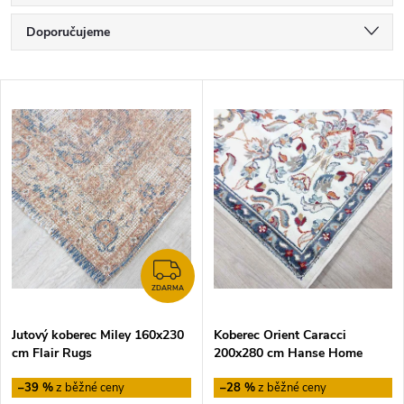
Ř
Doporučujeme
a
Nejlevnější
V
Nejdražší
z
ý
Nejprodávanější
e
p
Abecedně
n
i
í
s
ZDARMA
p
ZDARMA
p
Jutový koberec Miley 160x230
Koberec Orient Caracci
r
cm Flair Rugs
200x280 cm Hanse Home
r
o
–39 %
–28 %