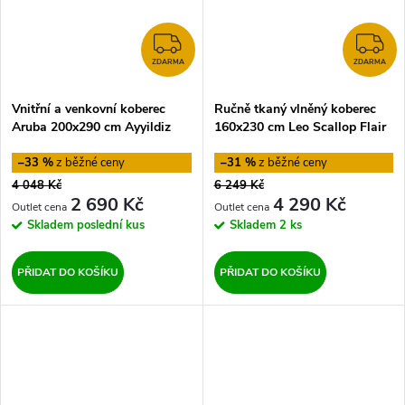
ZDARMA
Z
ZDARMA
ZDARMA
Vnitřní a venkovní koberec
Ručně tkaný vlněný koberec
Aruba 200x290 cm Ayyildiz
160x230 cm Leo Scallop Flair
Carpets
Rugs
–33 %
–31 %
4 048 Kč
6 249 Kč
2 690 Kč
4 290 Kč
Skladem
poslední kus
Skladem
2 ks
PŘIDAT DO KOŠÍKU
PŘIDAT DO KOŠÍKU