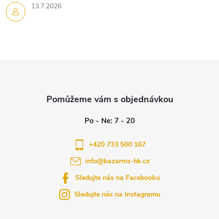
i
13.7.2026
s
u
Z
á
p
a
+420 733 500 167
info
@
bazarms-hk.cz
t
Sledujte nás na Facebooku
í
Sledujte nás na Instagramu