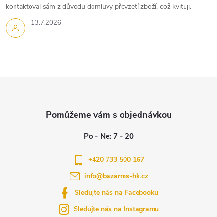
kontaktoval sám z důvodu domluvy převzetí zboží, což kvituji.
13.7.2026
Z
á
p
a
+420 733 500 167
info
@
bazarms-hk.cz
t
Sledujte nás na Facebooku
í
Sledujte nás na Instagramu