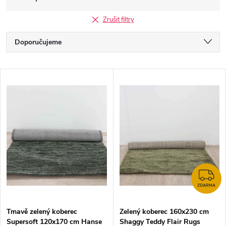
Zrušit filtry
Ř
Doporučujeme
a
Nejlevnější
V
Nejdražší
z
ý
Nejprodávanější
e
p
Abecedně
n
i
í
s
Z
p
ZDARMA
p
Tmavě zelený koberec
Zelený koberec 160x230 cm
r
Supersoft 120x170 cm Hanse
Shaggy Teddy Flair Rugs