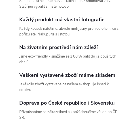
S montáží si nelamte hlavu – Michal to už smontoval za vás.
Stačí jen vybalit a máte hotovo.
c
Každý produkt má vlastní fotografie
í
Každý kousek nafotíme, abyste měli jasný přehled o tom, co si
p
pořizujete. Nakupujte s jistotou.
r
Na životním prostředí nám záleží
v
Jsme eco-friendly - snažíme se z 80 % balit do již použitých
obalů.
k
Veškeré vystavené zboží máme skladem
y
Jakékoliv zboží vystavené na našem e-shopu je ihned k
v
odběru.
ý
Doprava po České republice i Slovensku
p
Přizpůsobíme se zákazníkovi a zboží doručíme všude po ČR i
SR.
i