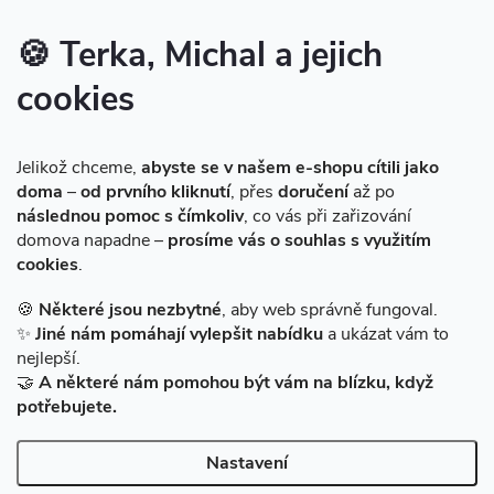
Značky produktů na našem e-shopu
🍪 Terka, Michal a jejich
cookies
Instagram
Jelikož chceme,
abyste se v našem e-shopu cítili jako
doma
–
od prvního kliknutí
, přes
doručení
až po
následnou pomoc s čímkoliv
, co vás při zařizování
domova napadne –
prosíme vás o souhlas s využitím
cookies
.
Sledovat na Instagramu
🍪
Některé jsou nezbytné
, aby web správně fungoval.
✨
Jiné nám pomáhají vylepšit nabídku
a ukázat vám to
Facebook
nejlepší.
🤝
A některé nám pomohou být vám na blízku, když
potřebujete.
Nastavení
Copyright 2026
BAZARMS-HK
. Všechna práva vyhrazena.