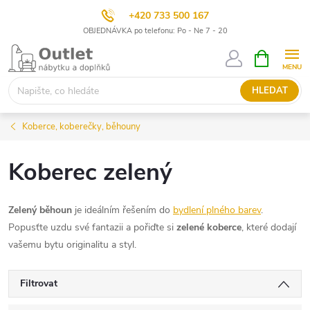
+420 733 500 167
OBJEDNÁVKA po telefonu: Po - Ne 7 - 20
Přejít
NÁKUPNÍ
KOŠÍK
na
obsah
HLEDAT
Koberce, koberečky, běhouny
Koberec zelený
Zelený běhoun
je ideálním řešením do
bydlení plného barev
.
Popusťte uzdu své fantazii a pořiďte si
zelené koberce
, které dodají
vašemu bytu originalitu a styl.
Filtrovat