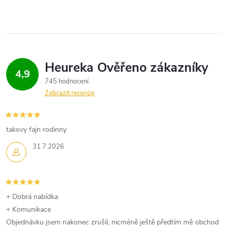
s
u
4,9
745 hodnocení
Zobrazit recenze
takovy fajn rodinny
31.7.2026
+ Dobrá nabídka
+ Komunikace
Objednávku jsem nakonec zrušil, nicméně ještě předtím mě obchod