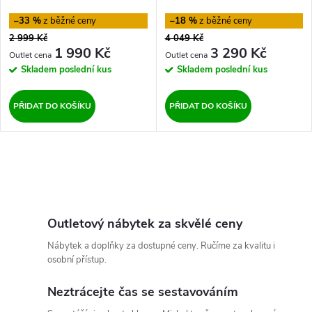
r
Home
o
–33 %
–18 %
o
2 999 Kč
4 049 Kč
d
1 990 Kč
3 290 Kč
d
Skladem
poslední kus
Skladem
poslední kus
u
u
PŘIDAT DO KOŠÍKU
PŘIDAT DO KOŠÍKU
k
k
t
O
t
ů
v
ů
l
Outletový nábytek za skvělé ceny
Nábytek a doplňky za dostupné ceny. Ručíme za kvalitu i
á
osobní přístup.
d
Neztrácejte čas se sestavováním
a