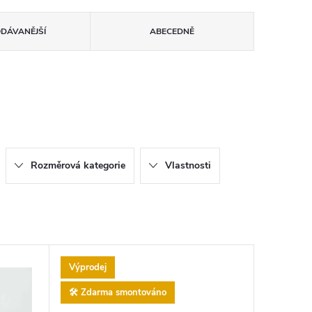
ODÁVANĚJŠÍ
ABECEDNĚ
Rozměrová kategorie
Vlastnosti
Výprodej
🛠️ Zdarma smontováno