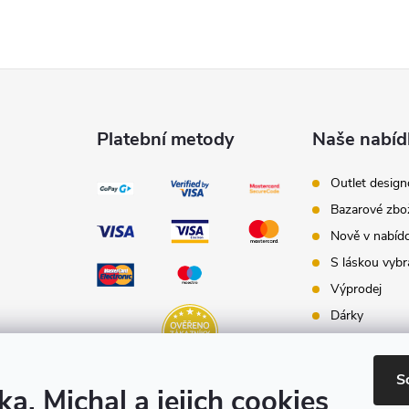
Platební metody
Naše nabíd
Outlet desig
Bazarové zbo
Nově v nabíd
S láskou vybr
Výprodej
Dárky
Dárkové pouk
Inspirace - st
S
ka, Michal a jejich cookies
Značky produ
e-shopu