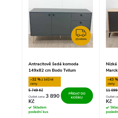
p
d
i
u
s
ZDARMA
k
ZDARMA
p
t
r
ů
Antracitově šedá komoda
Nízká
o
149x82 cm Bodo Tvilum
Marck
–32 %
–43 
d
5 749 Kč
11 099
PŘIDAT DO
u
3 890
KOŠÍKU
Kč
Kč
Skladem
Skl
k
poslední kus
posledn