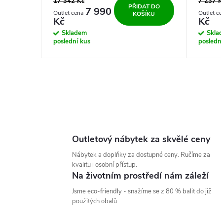
17 342 Kč
7 237 
PŘIDAT DO
7 990
KOŠÍKU
Kč
Kč
Skladem
Skl
poslední kus
posledn
O
v
l
Outletový nábytek za skvělé ceny
á
Nábytek a doplňky za dostupné ceny. Ručíme za
kvalitu i osobní přístup.
d
Na životním prostředí nám záleží
a
Jsme eco-friendly - snažíme se z 80 % balit do již
použitých obalů.
c