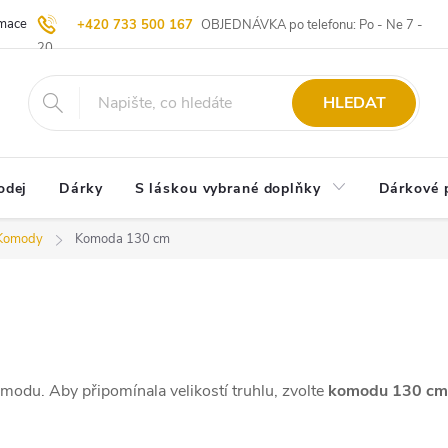
ace | Vrácení zboží
Blog
20 let u Starých
Komisní prodej | Vý
+420 733 500 167
OBJEDNÁVKA po telefonu: Po - Ne 7 -
20
HLEDAT
odej
Dárky
S láskou vybrané doplňky
Dárkové 
Komody
Komoda 130 cm
modu. Aby připomínala velikostí truhlu, zvolte
komodu 130 cm