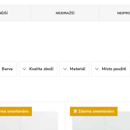
ĚJŠÍ
NEJDRAŽŠÍ
NEJPR
Barva
Kvalita zboží
Materiál
Místo použití
arma smontováno
🛠️ Zdarma smontováno