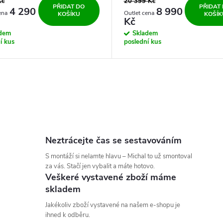
Kč
20 399 Kč
PŘIDAT DO
PŘIDAT
4 290
8 990
KOŠÍKU
KOŠÍK
Kč
adem
Skladem
í kus
poslední kus
Neztrácejte čas se sestavováním
S montáží si nelamte hlavu – Michal to už smontoval
za vás. Stačí jen vybalit a máte hotovo.
Veškeré vystavené zboží máme
skladem
Jakékoliv zboží vystavené na našem e-shopu je
ihned k odběru.