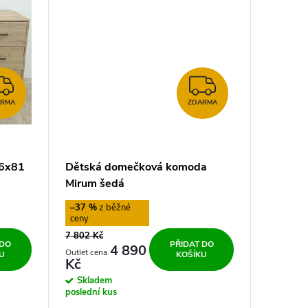
ZDARMA
ZDARMA
ARMA
ZDARMA
36x81
Dětská domečková komoda
Mirum šedá
–37 %
7 802 Kč
 DO
PŘIDAT DO
4 890
U
KOŠÍKU
Kč
Skladem
poslední kus