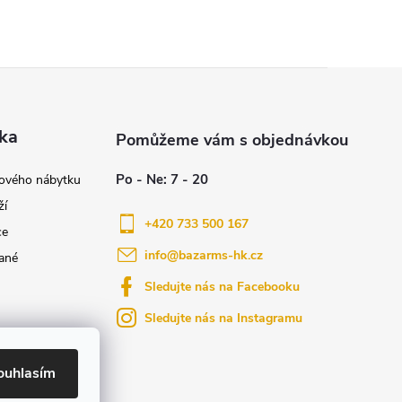
ka
nového nábytku
ží
+420 733 500 167
ce
info
@
bazarms-hk.cz
ané
Sledujte nás na Facebooku
Sledujte nás na Instagramu
azy
yly bydlení
ouhlasím
ktů na našem