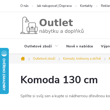
Přejít
O nás
Jak nakupovat | Doprava
Kontakty
Reklam
na
obsah
Outletové zboží
Nově v nabídce
Výpr
Outletové zboží
Komody, knihovny a skříně
Domů
Komoda 130 cm
Splňte si svůj sen a kupte si nádhernou dřevěnou ko