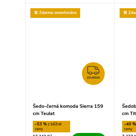
t
🛠️ Zdarma smontováno
🛠️ Zd
ů
ZDARMA
ZDARMA
Šedo-černá komoda Sierra 159
Šedob
cm Teulat
cm Ti
–53 %
–40 