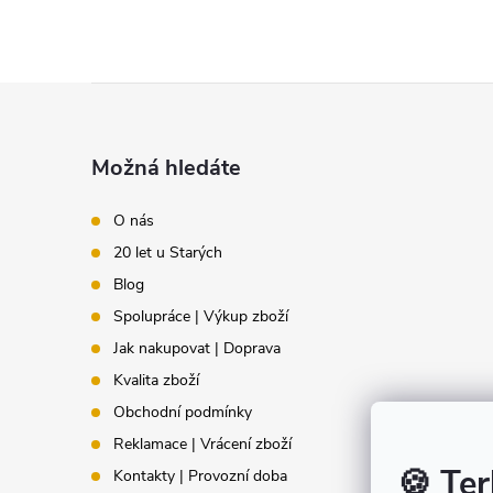
u
Z
á
Možná hledáte
p
O nás
20 let u Starých
a
Blog
t
Spolupráce | Výkup zboží
Jak nakupovat | Doprava
í
Kvalita zboží
Obchodní podmínky
Reklamace | Vrácení zboží
🍪 Ter
Kontakty | Provozní doba