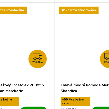
arma smontováno
🛠️ Zdarma smontováno
ZDARMA
ZDARMA
ZD
éžový TV stolek 200x55
Tmavě modrá komoda Merl
tan Marckeric
Skandica
%
–55 %