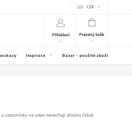
kup zboží
Prodávané značky
Kvalita zboží
CZK
Spolupráce | Výkup
NÁKUPNÍ
KOŠÍK
Prázdný košík
Přihlášení
poukazy
Inspirace
Bazar - použité zboží
a vzpomínky na sebe nenechají dlouho čekat.