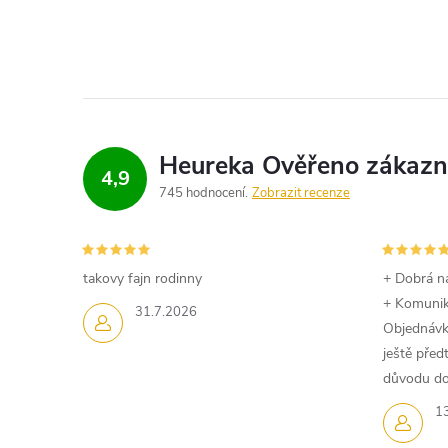
í
p
r
v
k
4,9
745 hodnocení
Zobrazit recenze
y
v
takovy fajn rodinny
+ Dobrá n
ý
+ Komuni
31.7.2026
Objednávk
p
ještě pře
i
důvodu dom
1
s