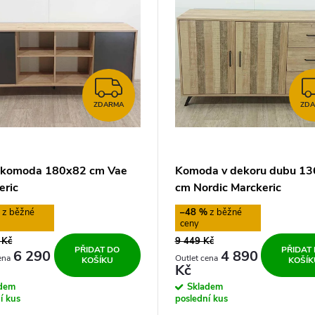
ZDARMA
ZDARMA
ZD
 komoda 180x82 cm Vae
Komoda v dekoru dubu 1
eric
cm Nordic Marckeric
%
–48 %
 Kč
9 449 Kč
PŘIDAT DO
PŘIDAT
6 290
4 890
KOŠÍKU
KOŠÍK
Kč
adem
Skladem
í kus
poslední kus