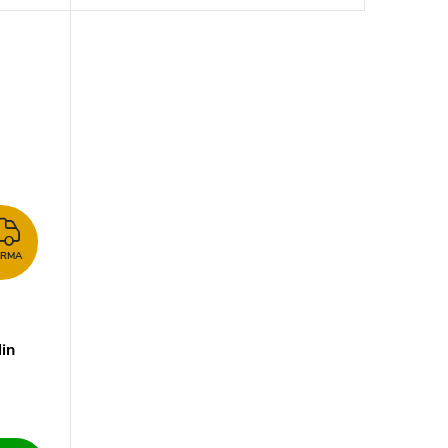
ZDARMA
ARMA
in