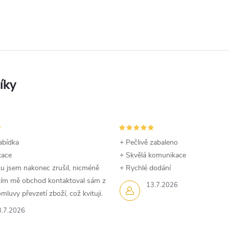
abídka
+ Pečlivě zabaleno
kace
+ Skvělá komunikace
u jsem nakonec zrušil, nicméně
+ Rychlé dodání
dtím mě obchod kontaktoval sám z
13.7.2026
luvy převzetí zboží, což kvituji.
3.7.2026