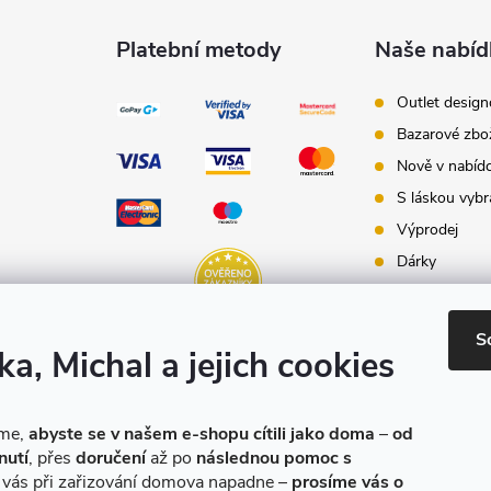
Platební metody
Naše nabíd
Outlet desig
Bazarové zbo
Nově v nabíd
S láskou vybr
Výprodej
Dárky
Dárkové pouk
Inspirace - st
S
ka, Michal a jejich cookies
Značky produ
e-shopu
eme,
abyste se v našem e-shopu cítili jako doma
–
od
nutí
, přes
doručení
až po
následnou pomoc s
o vás při zařizování domova napadne –
prosíme vás o