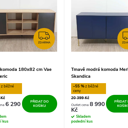
ZDARMA
ZDARMA
ZD
 komoda 180x82 cm Vae
Tmavě modrá komoda Merl
eric
Skandica
%
–55 %
 Kč
20 399 Kč
PŘIDAT DO
PŘIDAT
6 290
8 990
KOŠÍKU
KOŠÍK
Kč
adem
Skladem
í kus
poslední kus