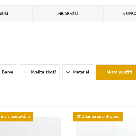
ĚJŠÍ
NEJDRAŽŠÍ
NEJPR
Barva
Kvalita zboží
Materiál
Místo použití
arma smontováno
🛠️ Zdarma smontováno