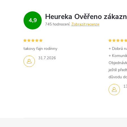
v
k
4,9
745 hodnocení
Zobrazit recenze
y
v
takovy fajn rodinny
+ Dobrá n
ý
+ Komuni
31.7.2026
Objednávk
p
ještě pře
i
důvodu dom
1
s
u
Z