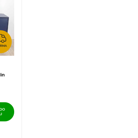
ZDARMA
ARMA
in
 DO
U