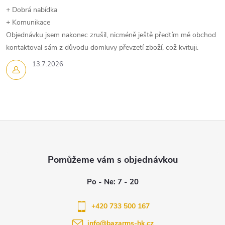
+ Dobrá nabídka
+ Komunikace
Objednávku jsem nakonec zrušil, nicméně ještě předtím mě obchod
kontaktoval sám z důvodu domluvy převzetí zboží, což kvituji.
13.7.2026
Z
á
p
a
+420 733 500 167
info
@
bazarms-hk.cz