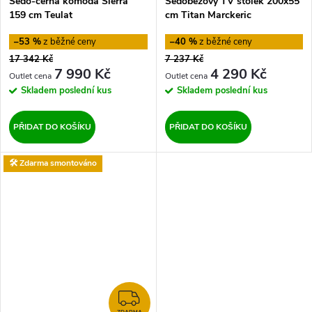
Šedo-černá komoda Sierra
Šedobéžový TV stolek 200x55
159 cm Teulat
cm Titan Marckeric
–53 %
–40 %
17 342 Kč
7 237 Kč
7 990 Kč
4 290 Kč
Skladem
poslední kus
Skladem
poslední kus
PŘIDAT DO KOŠÍKU
PŘIDAT DO KOŠÍKU
🛠️ Zdarma smontováno
ZDARMA