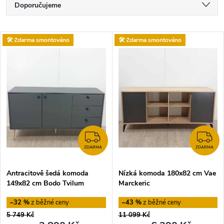
Ř
Doporučujeme
a
Nejlevnější
V
🛠️ Zdarma smontováno
🛠️ Zdarma smontováno
Nejdražší
z
ý
Nejprodávanější
e
p
Abecedně
n
i
í
s
ZDARMA
Z
p
ZDARMA
ZDARMA
p
Antracitově šedá komoda
Nízká komoda 180x82 cm Vae
r
149x82 cm Bodo Tvilum
Marckeric
r
o
–32 %
–43 %
o
5 749 Kč
11 099 Kč