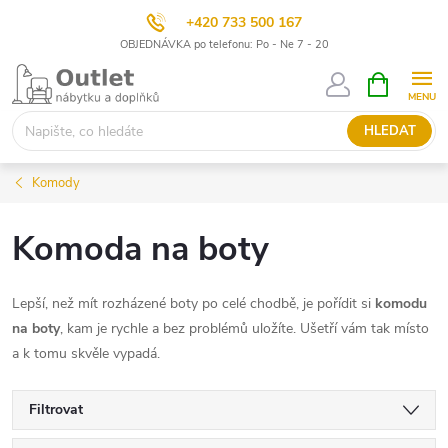
+420 733 500 167
OBJEDNÁVKA po telefonu: Po - Ne 7 - 20
Přejít
NÁKUPNÍ
KOŠÍK
na
obsah
HLEDAT
Komody
Komoda na boty
Lepší, než mít rozházené boty po celé chodbě, je pořídit si
komodu
na boty
, kam je rychle a bez problémů uložíte. Ušetří vám tak místo
a k tomu skvěle vypadá.
Filtrovat