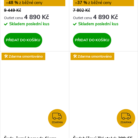
–48 %
–37 %
9 449 Kč
7 802 Kč
4 890 Kč
4 890 Kč
Skladem
poslední kus
Skladem
poslední kus
PŘIDAT DO KOŠÍKU
PŘIDAT DO KOŠÍKU
🛠️ Zdarma smontováno
🛠️ Zdarma smontováno
ZDARMA
Z
ZDARMA
ZDARMA