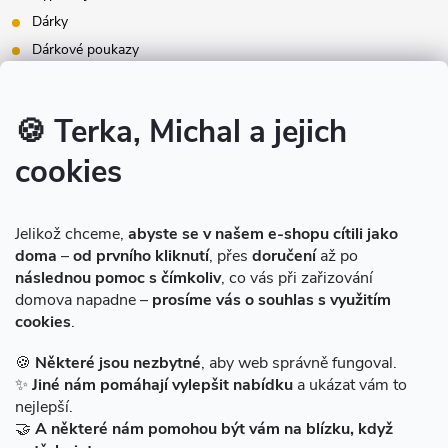
Dárky
Dárkové poukazy
Inspirace - styly bydlení
Značky produktů na našem e-shopu
🍪 Terka, Michal a jejich
cookies
Instagram
Jelikož chceme,
abyste se v našem e-shopu cítili jako
doma
–
od prvního kliknutí
, přes
doručení
až po
následnou pomoc s čímkoliv
, co vás při zařizování
domova napadne –
prosíme vás o souhlas s využitím
cookies
.
Sledovat na Instagramu
🍪
Některé jsou nezbytné
, aby web správně fungoval.
✨
Jiné nám pomáhají vylepšit nabídku
a ukázat vám to
Facebook
nejlepší.
🤝
A některé nám pomohou být vám na blízku, když