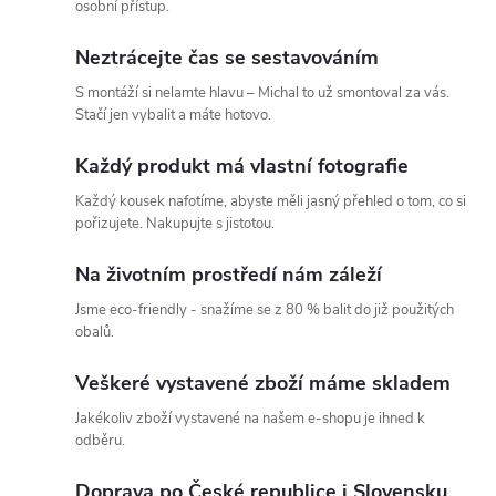
á
osobní přístup.
d
Neztrácejte čas se sestavováním
a
S montáží si nelamte hlavu – Michal to už smontoval za vás.
Stačí jen vybalit a máte hotovo.
c
Každý produkt má vlastní fotografie
í
Každý kousek nafotíme, abyste měli jasný přehled o tom, co si
p
pořizujete. Nakupujte s jistotou.
r
Na životním prostředí nám záleží
v
Jsme eco-friendly - snažíme se z 80 % balit do již použitých
obalů.
k
Veškeré vystavené zboží máme skladem
y
Jakékoliv zboží vystavené na našem e-shopu je ihned k
v
odběru.
ý
Doprava po České republice i Slovensku