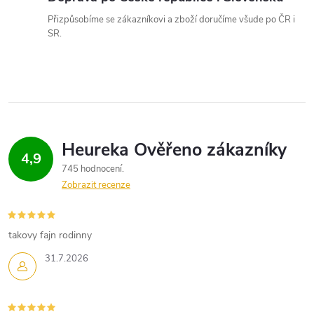
p
Přizpůsobíme se zákazníkovi a zboží doručíme všude po ČR i
SR.
i
s
u
4,9
745 hodnocení
Zobrazit recenze
takovy fajn rodinny
31.7.2026