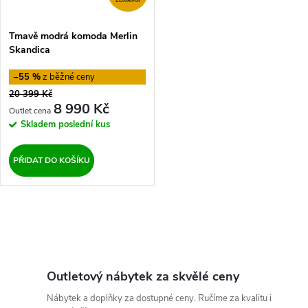
ZDARMA
Tmavě modrá komoda Merlin
Skandica
–55 %
20 399 Kč
8 990 Kč
Skladem
poslední kus
PŘIDAT DO KOŠÍKU
O
v
l
Outletový nábytek za skvělé ceny
Nábytek a doplňky za dostupné ceny. Ručíme za kvalitu i