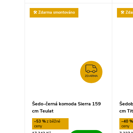
t
🛠️ Zdarma smontováno
🛠️ Zd
ů
ZDARMA
ZDARMA
Šedo-černá komoda Sierra 159
Šedob
cm Teulat
cm Ti
–53 %
–40 