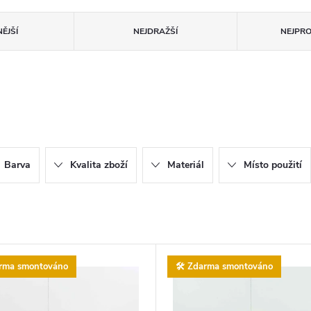
ĚJŠÍ
NEJDRAŽŠÍ
NEJPR
Barva
Kvalita zboží
Materiál
Místo použití
arma smontováno
🛠️ Zdarma smontováno