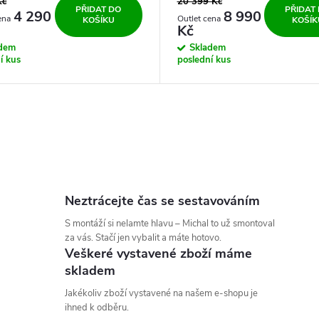
Kč
20 399 Kč
PŘIDAT DO
PŘIDAT
4 290
8 990
KOŠÍKU
KOŠÍK
Kč
adem
Skladem
í kus
poslední kus
Neztrácejte čas se sestavováním
S montáží si nelamte hlavu – Michal to už smontoval
za vás. Stačí jen vybalit a máte hotovo.
Veškeré vystavené zboží máme
skladem
Jakékoliv zboží vystavené na našem e-shopu je
ihned k odběru.