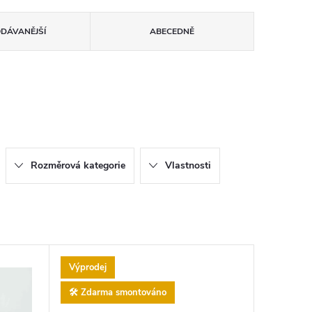
ODÁVANĚJŠÍ
ABECEDNĚ
Rozměrová kategorie
Vlastnosti
Výprodej
🛠️ Zdarma smontováno