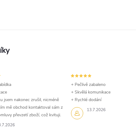
abídka
+ Pečlivě zabaleno
kace
+ Skvělá komunikace
u jsem nakonec zrušil, nicméně
+ Rychlé dodání
dtím mě obchod kontaktoval sám z
13.7.2026
luvy převzetí zboží, což kvituji.
3.7.2026