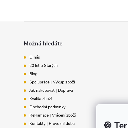
u
Z
á
Možná hledáte
p
O nás
20 let u Starých
a
Blog
t
Spolupráce | Výkup zboží
Jak nakupovat | Doprava
í
Kvalita zboží
Obchodní podmínky
Reklamace | Vrácení zboží
🍪 Ter
Kontakty | Provozní doba