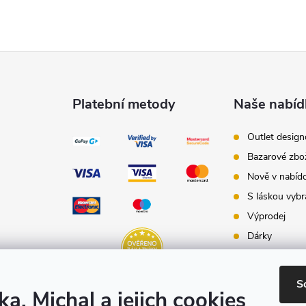
Platební metody
Naše nabíd
Outlet desig
Bazarové zbo
Nově v nabíd
S láskou vybr
Výprodej
Dárky
Dárkové pouk
Inspirace - st
S
ka, Michal a jejich cookies
Značky produ
e-shopu