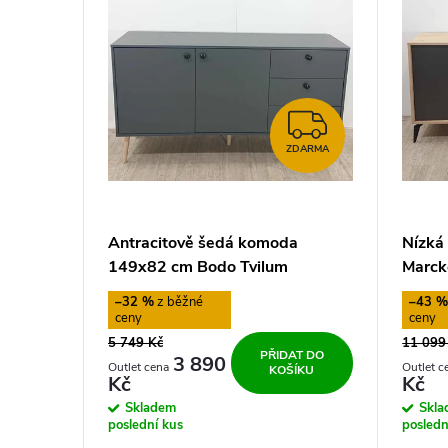
p
d
i
u
s
ZDARMA
k
ZDARMA
p
t
r
ů
Antracitově šedá komoda
Nízká
o
149x82 cm Bodo Tvilum
Marck
–32 %
–43 
d
5 749 Kč
11 099
PŘIDAT DO
u
3 890
KOŠÍKU
Kč
Kč
Skladem
Skl
k
poslední kus
posledn