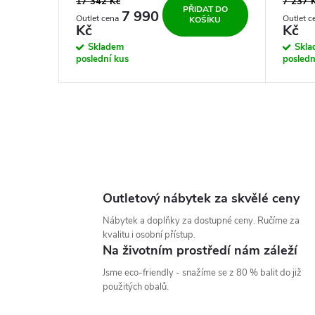
17 342 Kč
7 237 
PŘIDAT DO
7 990
KOŠÍKU
Kč
Kč
Skladem
Skl
poslední kus
posledn
O
v
l
Outletový nábytek za skvělé ceny
á
Nábytek a doplňky za dostupné ceny. Ručíme za
kvalitu i osobní přístup.
d
Na životním prostředí nám záleží
a
Jsme eco-friendly - snažíme se z 80 % balit do již
použitých obalů.
c