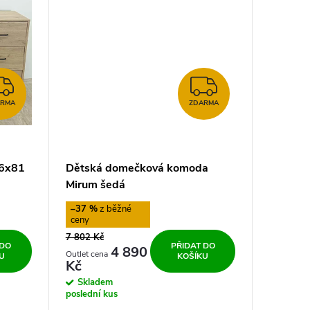
ZDARMA
ZDARMA
ARMA
ZDARMA
36x81
Dětská domečková komoda
Mirum šedá
–37 %
7 802 Kč
 DO
PŘIDAT DO
4 890
U
KOŠÍKU
Kč
Skladem
poslední kus