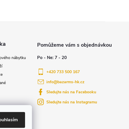
ka
nového nábytku
ží
+420 733 500 167
ce
info
@
bazarms-hk.cz
ané
Sledujte nás na Facebooku
Sledujte nás na Instagramu
azy
yly bydlení
ouhlasím
ktů na našem