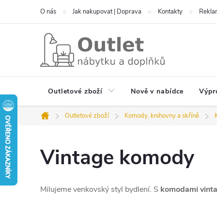
Přejít
O nás
Jak nakupovat | Doprava
Kontakty
Reklam
na
obsah
Outletové zboží
Nově v nabídce
Výpr
Outletové zboží
Komody, knihovny a skříně
Domů
Vintage komody
Milujeme venkovský styl bydlení. S
komodami vint