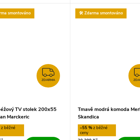
arma smontováno
🛠️ Zdarma smontováno
ZDARMA
ZDARMA
ZD
éžový TV stolek 200x55
Tmavě modrá komoda Merl
tan Marckeric
Skandica
%
–55 %