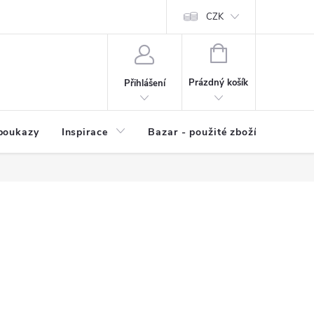
kup zboží
Prodávané značky
Kvalita zboží
CZK
Spolupráce | Výkup
NÁKUPNÍ
KOŠÍK
Prázdný košík
Přihlášení
poukazy
Inspirace
Bazar - použité zboží