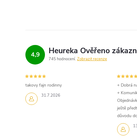
í
p
r
v
k
4,9
745 hodnocení
Zobrazit recenze
y
v
takovy fajn rodinny
+ Dobrá n
ý
+ Komuni
31.7.2026
Objednávk
p
ještě pře
i
důvodu dom
1
s