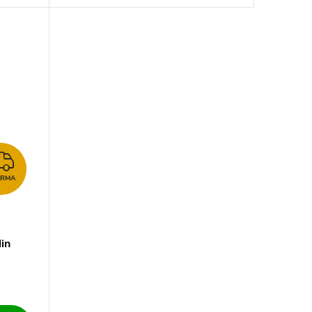
ZDARMA
ARMA
in