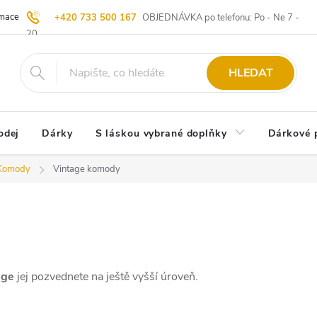
ace | Vrácení zboží
Blog
20 let u Starých
Komisní prodej | Vý
+420 733 500 167
OBJEDNÁVKA po telefonu: Po - Ne 7 -
20
HLEDAT
odej
Dárky
S láskou vybrané doplňky
Dárkové 
Komody
Vintage komody
age
jej pozvednete na ještě vyšší úroveň.