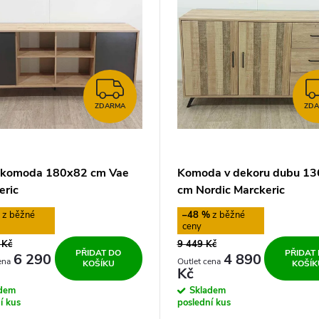
ZDARMA
ZDARMA
ZD
 komoda 180x82 cm Vae
Komoda v dekoru dubu 1
eric
cm Nordic Marckeric
%
–48 %
 Kč
9 449 Kč
PŘIDAT DO
PŘIDAT
6 290
4 890
KOŠÍKU
KOŠÍK
Kč
adem
Skladem
í kus
poslední kus