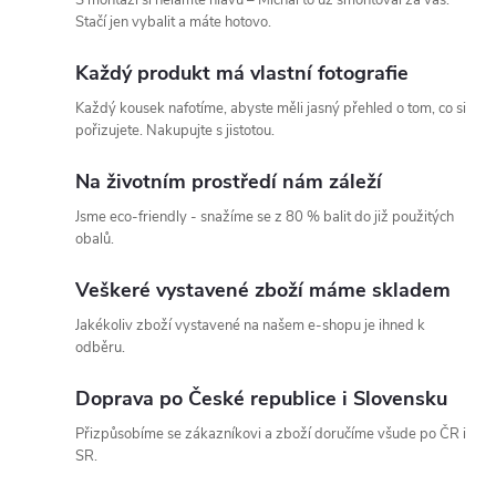
Stačí jen vybalit a máte hotovo.
c
Každý produkt má vlastní fotografie
í
Každý kousek nafotíme, abyste měli jasný přehled o tom, co si
p
pořizujete. Nakupujte s jistotou.
r
Na životním prostředí nám záleží
v
Jsme eco-friendly - snažíme se z 80 % balit do již použitých
obalů.
k
Veškeré vystavené zboží máme skladem
y
Jakékoliv zboží vystavené na našem e-shopu je ihned k
v
odběru.
ý
Doprava po České republice i Slovensku
p
Přizpůsobíme se zákazníkovi a zboží doručíme všude po ČR i
SR.
i