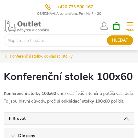
+420 733 500 167
OBJEDNÁVKA po telefonu: Po - Ne 7 - 20
Přejít
NÁKUPNÍ
KOŠÍK
na
obsah
HLEDAT
Konferenční stolky, odkládací stolky
Konferenční stolek 100x60
Konferenční stolky 100x60 cm
zkrášlí váš interiér a potěší vaši duši.
To jsou hlavní důvody, proč si
odkládací stolky 100x60
pořídit.
Filtrovat
Dle ceny