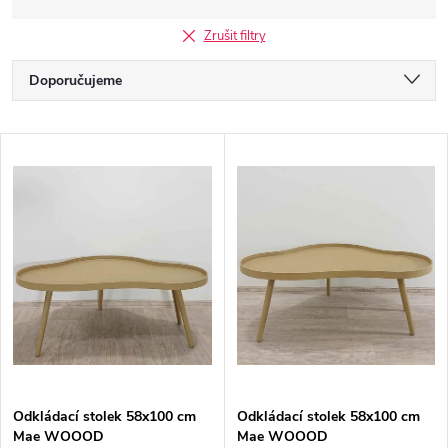
Zrušit filtry
Ř
Doporučujeme
a
Nejlevnější
V
Nejdražší
z
ý
Nejprodávanější
e
p
Abecedně
n
i
í
s
p
p
Odkládací stolek 58x100 cm
Odkládací stolek 58x100 cm
r
Mae WOOOD
Mae WOOOD