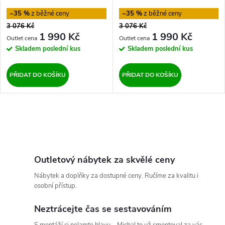
r
o
–35 %
–35 %
o
3 076 Kč
3 076 Kč
d
1 990 Kč
1 990 Kč
d
Skladem
poslední kus
Skladem
poslední kus
u
u
PŘIDAT DO KOŠÍKU
PŘIDAT DO KOŠÍKU
k
k
t
O
t
ů
v
ů
l
Outletový nábytek za skvělé ceny
Nábytek a doplňky za dostupné ceny. Ručíme za kvalitu i
á
osobní přístup.
d
Neztrácejte čas se sestavováním
a
S montáží si nelamte hlavu – Michal to už smontoval za vás.