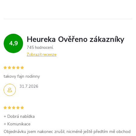
s
u
4,9
745 hodnocení
Zobrazit recenze
takovy fajn rodinny
31.7.2026
+ Dobrá nabídka
+ Komunikace
Objednávku jsem nakonec zrušil, nicméně ještě předtím mě obchod