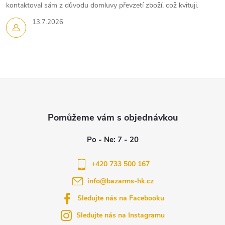
kontaktoval sám z důvodu domluvy převzetí zboží, což kvituji.
13.7.2026
Z
á
p
a
+420 733 500 167
info
@
bazarms-hk.cz
t
Sledujte nás na Facebooku
í
Sledujte nás na Instagramu