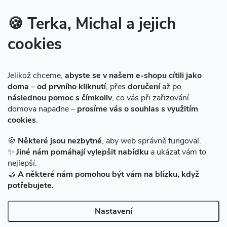
Značky produktů na našem e-shopu
🍪 Terka, Michal a jejich
cookies
Instagram
Jelikož chceme,
abyste se v našem e-shopu cítili jako
doma
–
od prvního kliknutí
, přes
doručení
až po
následnou pomoc s čímkoliv
, co vás při zařizování
domova napadne –
prosíme vás o souhlas s využitím
cookies
.
Sledovat na Instagramu
🍪
Některé jsou nezbytné
, aby web správně fungoval.
✨
Jiné nám pomáhají vylepšit nabídku
a ukázat vám to
Facebook
nejlepší.
🤝
A některé nám pomohou být vám na blízku, když
potřebujete.
Nastavení
Copyright 2026
BAZARMS-HK
. Všechna práva vyhrazena.