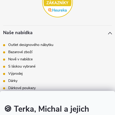
Naše nabídka
Outlet designového nábytku
Bazarové zboží
Nově v nabídce
S láskou vybrané
Výprodej
Dárky
Dárkové poukazy
Inspirace - styly bydlení
Značky produktů na našem e-shopu
🍪 Terka, Michal a jejich