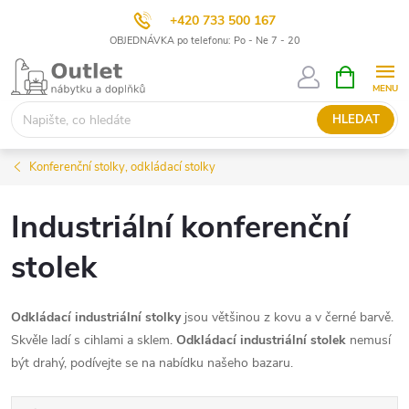
+420 733 500 167
OBJEDNÁVKA po telefonu: Po - Ne 7 - 20
Přejít
NÁKUPNÍ
KOŠÍK
na
obsah
HLEDAT
Konferenční stolky, odkládací stolky
Industriální konferenční
stolek
Odkládací industriální stolky
jsou většinou z kovu a v černé barvě.
Skvěle ladí s cihlami a sklem.
Odkládací industriální stolek
nemusí
být drahý, podívejte se na nabídku našeho bazaru.