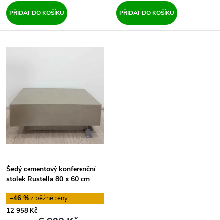
u
u
PŘIDAT DO KOŠÍKU
PŘIDAT DO KOŠÍKU
k
k
t
t
ů
ů
Šedý cementový konferenční
stolek Rustella 80 x 60 cm
Kave Home
–46 %
12 958 Kč