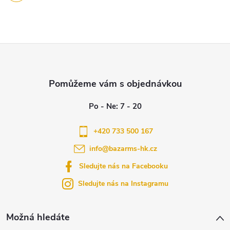
Z
á
p
a
+420 733 500 167
info
@
bazarms-hk.cz
t
Sledujte nás na Facebooku
í
Sledujte nás na Instagramu
Možná hledáte