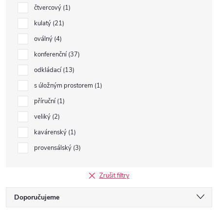
čtvercový
1
kulatý
21
oválný
4
konferenční
37
odkládací
13
s úložným prostorem
1
příruční
1
veliký
2
kavárenský
1
provensálský
3
Zrušit filtry
Ř
Doporučujeme
Nejlevnější