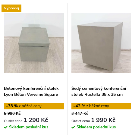
a
V
Výprodej
Nejdražší
z
ý
Nejprodávanější
e
p
Abecedně
n
i
í
s
p
p
Betonový konferenční stolek
Šedý cementový konferenční
r
Lyon Béton Verveine Square
stolek Rustella 35 x 35 cm
r
Kave Home
o
–78 %
–42 %
o
5 990 Kč
3 447 Kč
d
1 290 Kč
1 990 Kč
d
Skladem
poslední kus
Skladem
poslední kus