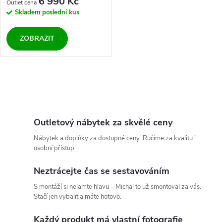
6 990 Kč
Skladem
poslední kus
ZOBRAZIT
O
v
l
Outletový nábytek za skvělé ceny
Nábytek a doplňky za dostupné ceny. Ručíme za kvalitu i
á
osobní přístup.
d
Neztrácejte čas se sestavováním
a
S montáží si nelamte hlavu – Michal to už smontoval za vás.
Stačí jen vybalit a máte hotovo.
c
Každý produkt má vlastní fotografie