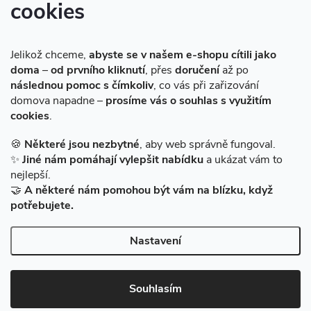
cookies
Instagram
Jelikož chceme,
abyste se v našem e-shopu cítili jako
doma
–
od prvního kliknutí
, přes
doručení
až po
následnou pomoc s čímkoliv
, co vás při zařizování
domova napadne –
prosíme vás o souhlas s využitím
cookies
.
Sledovat na Instagramu
🍪
Některé jsou nezbytné
, aby web správně fungoval.
✨
Jiné nám pomáhají vylepšit nabídku
a ukázat vám to
Facebook
nejlepší.
🤝
A některé nám pomohou být vám na blízku, když
potřebujete.
Nastavení
Copyright 2026
BAZARMS-HK
. Všechna práva vyhrazena.
Vytvořil Shoptet
|
Zprovozněný e-shop na Shoptetu máme od DF
Souhlasím
SOLUTIONS