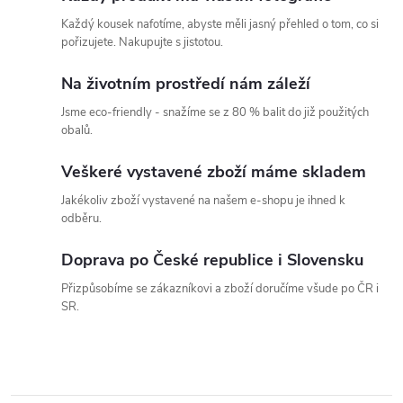
í
Každý kousek nafotíme, abyste měli jasný přehled o tom, co si
p
pořizujete. Nakupujte s jistotou.
r
Na životním prostředí nám záleží
v
Jsme eco-friendly - snažíme se z 80 % balit do již použitých
obalů.
k
Veškeré vystavené zboží máme skladem
y
Jakékoliv zboží vystavené na našem e-shopu je ihned k
v
odběru.
ý
Doprava po České republice i Slovensku
p
Přizpůsobíme se zákazníkovi a zboží doručíme všude po ČR i
SR.
i
s
u