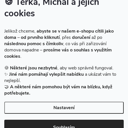
🍪 Terka, Michal a jejich
cookies
Instagram
Jelikož chceme,
abyste se v našem e-shopu cítili jako
doma
–
od prvního kliknutí
, přes
doručení
až po
následnou pomoc s čímkoliv
, co vás při zařizování
domova napadne –
prosíme vás o souhlas s využitím
cookies
.
Sledovat na Instagramu
🍪
Některé jsou nezbytné
, aby web správně fungoval.
✨
Jiné nám pomáhají vylepšit nabídku
a ukázat vám to
Facebook
nejlepší.
🤝
A některé nám pomohou být vám na blízku, když
potřebujete.
Nastavení
Copyright 2026
BAZARMS-HK
. Všechna práva vyhrazena.
Vytvořil Shoptet
|
Zprovozněný e-shop na Shoptetu máme od DF
Souhlasím