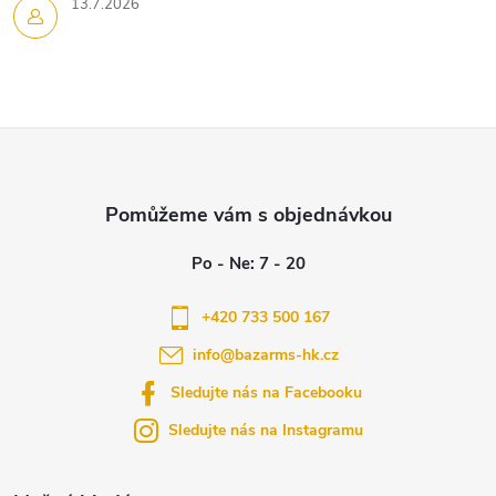
13.7.2026
Z
á
p
a
+420 733 500 167
info
@
bazarms-hk.cz
t
Sledujte nás na Facebooku
í
Sledujte nás na Instagramu