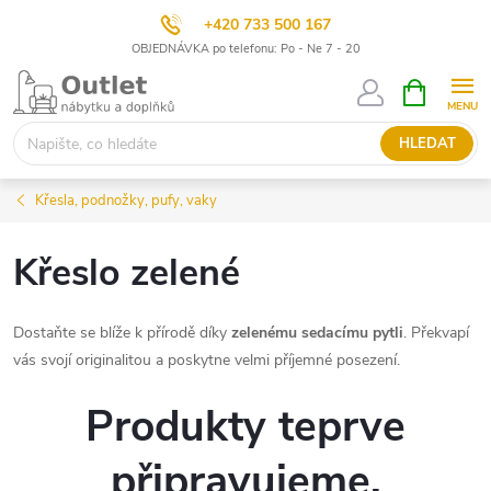
+420 733 500 167
OBJEDNÁVKA po telefonu: Po - Ne 7 - 20
Přejít
NÁKUPNÍ
KOŠÍK
na
obsah
HLEDAT
Křesla, podnožky, pufy, vaky
Křeslo zelené
Dostaňte se blíže k přírodě díky
zelenému sedacímu pytli
. Překvapí
vás svojí originalitou a poskytne velmi příjemné posezení.
Produkty teprve
připravujeme.