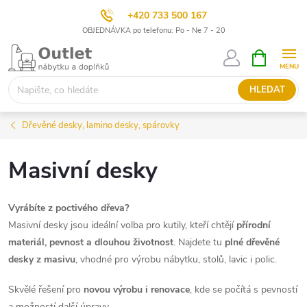
+420 733 500 167
OBJEDNÁVKA po telefonu: Po - Ne 7 - 20
Přejít
NÁKUPNÍ
KOŠÍK
na
obsah
HLEDAT
Dřevěné desky, lamino desky, spárovky
Masivní desky
Vyrábíte z poctivého dřeva?
Masivní desky jsou ideální volba pro kutily, kteří chtějí
přírodní
materiál, pevnost a dlouhou životnost
. Najdete tu
plné dřevěné
desky z masivu
, vhodné pro výrobu nábytku, stolů, lavic i polic.
Skvělé řešení pro
novou výrobu i renovace
, kde se počítá s pevností
a možností další úpravy.