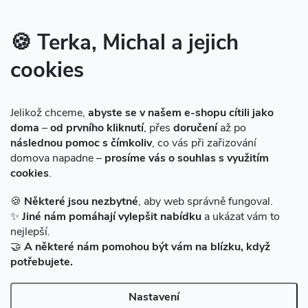
Inspirace - styly bydlení
Značky produktů na našem e-shopu
🍪 Terka, Michal a jejich
cookies
Instagram
Jelikož chceme,
abyste se v našem e-shopu cítili jako
doma
–
od prvního kliknutí
, přes
doručení
až po
následnou pomoc s čímkoliv
, co vás při zařizování
domova napadne –
prosíme vás o souhlas s využitím
cookies
.
Sledovat na Instagramu
🍪
Některé jsou nezbytné
, aby web správně fungoval.
✨
Jiné nám pomáhají vylepšit nabídku
a ukázat vám to
Facebook
nejlepší.
🤝
A některé nám pomohou být vám na blízku, když
potřebujete.
Nastavení