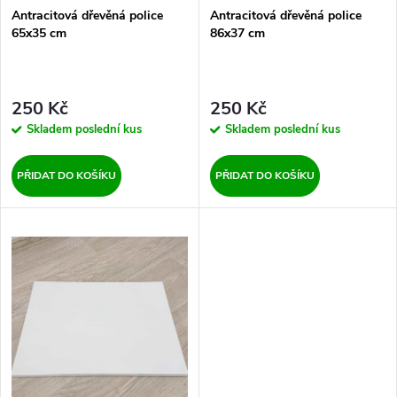
p
Antracitová dřevěná police
Antracitová dřevěná police
r
65x35 cm
86x37 cm
r
o
o
d
250 Kč
250 Kč
d
Skladem
poslední kus
Skladem
poslední kus
u
u
PŘIDAT DO KOŠÍKU
PŘIDAT DO KOŠÍKU
k
k
t
t
ů
ů