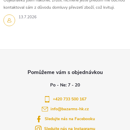
Objednávku jsem nakonec zrušil, nicméně ještě předtím mě obchod
y
kontaktoval sám z důvodu domluvy převzetí zboží, což kvituji.
v
13.7.2026
ý
p
i
Z
s
á
u
p
a
+420 733 500 167
info
@
bazarms-hk.cz
t
Sledujte nás na Facebooku
í
Sledujte nás na Instagramu