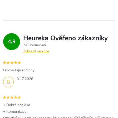
v
l
á
d
4,9
745 hodnocení
a
Zobrazit recenze
c
í
takovy fajn rodinny
p
31.7.2026
r
v
+ Dobrá nabídka
k
+ Komunikace