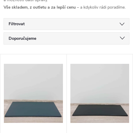
Vše skladem, z outletu a za lepší cenu
– a kdykoliv rádi poradíme.
Filtrovat
Ř
Doporučujeme
a
Nejlevnější
V
Nejdražší
z
ý
Nejprodávanější
e
p
Abecedně
n
i
í
s
p