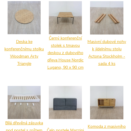
Černý konferenční
Deska ke
Masivní dubové nohy
stolek s tmavou
konferenčnímu stolku
k jídelnímu stolu
deskou z dubového
Woodman Arty
Actona Stockholm -
dřeva House Nordic
Triangle
sada 4 ks
Lugano, 90 x 90 cm
Bílá dřevěná zásuvka
Komoda z masivního
pod postel s roštem
Čelo postele Mazzini