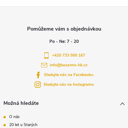
Z
á
p
a
+420 733 500 167
info
@
bazarms-hk.cz
t
Sledujte nás na Facebooku
í
Sledujte nás na Instagramu
Možná hledáte
O nás
20 let u Starých