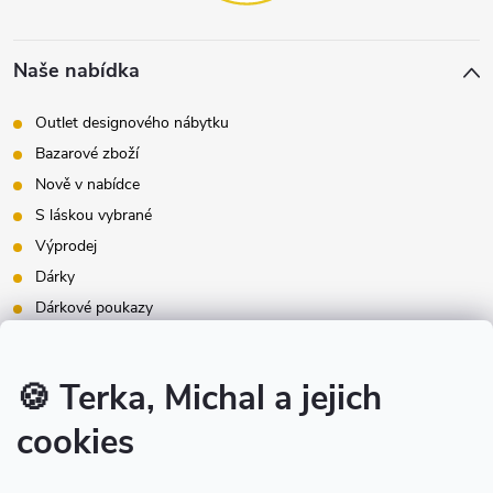
Naše nabídka
Outlet designového nábytku
Bazarové zboží
Nově v nabídce
S láskou vybrané
Výprodej
Dárky
Dárkové poukazy
Inspirace - styly bydlení
Značky produktů na našem e-shopu
🍪 Terka, Michal a jejich
cookies
Instagram