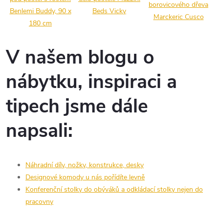
borovicového dřeva
Benlemi Buddy, 90 x
Beds Vicky
Marckeric Cusco
180 cm
V našem blogu o
nábytku, inspiraci a
tipech jsme dále
napsali:
Náhradní díly, nožky, konstrukce, desky
Designové komody u nás pořídíte levně
Konferenční stolky do obýváků a odkládací stolky nejen do
pracovny