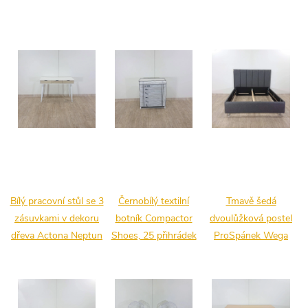
Bílý pracovní stůl se 3
Černobílý textilní
Tmavě šedá
zásuvkami v dekoru
botník Compactor
dvoulůžková postel
dřeva Actona Neptun
Shoes, 25 přihrádek
ProSpánek Wega