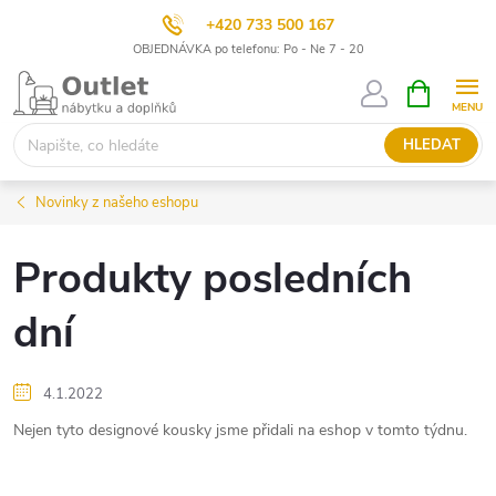
+420 733 500 167
OBJEDNÁVKA po telefonu: Po - Ne 7 - 20
Přejít
NÁKUPNÍ
KOŠÍK
na
obsah
HLEDAT
Novinky z našeho eshopu
Produkty posledních
dní
4.1.2022
Nejen tyto designové kousky jsme přidali na eshop v tomto týdnu.