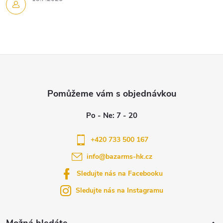
Z
á
p
a
+420 733 500 167
info
@
bazarms-hk.cz
t
Sledujte nás na Facebooku
í
Sledujte nás na Instagramu
Možná hledáte