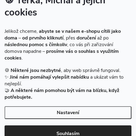
🍪 Terka, Michal a jejich
cookies
Instagram
Jelikož chceme,
abyste se v našem e-shopu cítili jako
doma
–
od prvního kliknutí
, přes
doručení
až po
následnou pomoc s čímkoliv
, co vás při zařizování
domova napadne –
prosíme vás o souhlas s využitím
cookies
.
Sledovat na Instagramu
🍪
Některé jsou nezbytné
, aby web správně fungoval.
✨
Jiné nám pomáhají vylepšit nabídku
a ukázat vám to
Facebook
nejlepší.
🤝
A některé nám pomohou být vám na blízku, když
potřebujete.
Nastavení
Copyright 2026
BAZARMS-HK
. Všechna práva vyhrazena.
Vytvořil Shoptet
|
Zprovozněný e-shop na Shoptetu máme od DF
Souhlasím