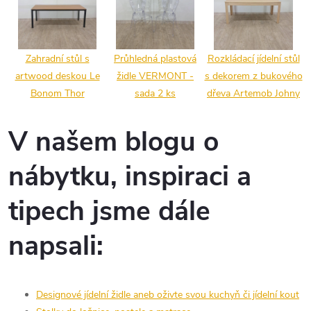
Zahradní stůl s
Průhledná plastová
Rozkládací jídelní stůl
artwood deskou Le
židle VERMONT -
s dekorem z bukového
Bonom Thor
sada 2 ks
dřeva Artemob Johny
V našem blogu o
nábytku, inspiraci a
tipech jsme dále
napsali:
Designové jídelní židle aneb oživte svou kuchyň či jídelní kout