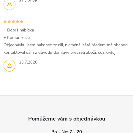
31.7.2026
+ Dobrá nabídka
+ Komunikace
Objednávku jsem nakonec zrušil, nicméně ještě předtím mě obchod
kontaktoval sám z důvodu domluvy převzetí zboží, což kvituji.
13.7.2026
Z
á
p