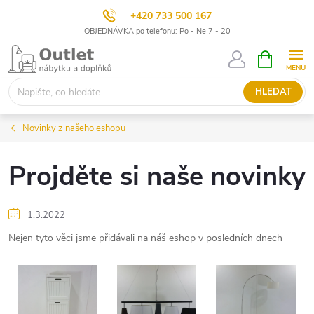
+420 733 500 167
OBJEDNÁVKA po telefonu: Po - Ne 7 - 20
Přejít
NÁKUPNÍ
KOŠÍK
na
obsah
HLEDAT
Novinky z našeho eshopu
Projděte si naše novinky
1.3.2022
Nejen tyto věci jsme přidávali na náš eshop v posledních dnech