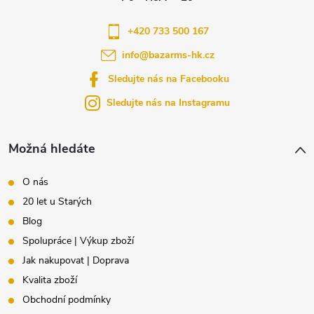
a
+420 733 500 167
info
@
bazarms-hk.cz
t
Sledujte nás na Facebooku
í
Sledujte nás na Instagramu
Možná hledáte
O nás
20 let u Starých
Blog
Spolupráce | Výkup zboží
Jak nakupovat | Doprava
Kvalita zboží
Obchodní podmínky