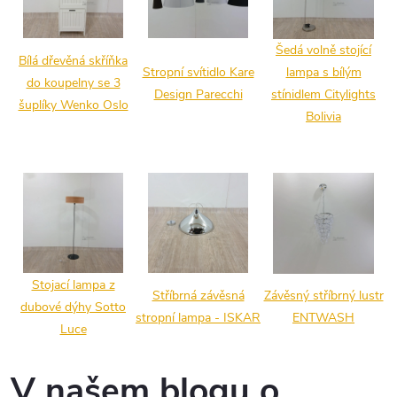
Šedá volně stojící
Bílá dřevěná skříňka
Stropní svítidlo Kare
lampa s bílým
do koupelny se 3
Design Parecchi
stínidlem Citylights
šuplíky Wenko Oslo
Bolivia
Stojací lampa z
Stříbrná závěsná
Závěsný stříbrný lustr
dubové dýhy Sotto
stropní lampa - ISKAR
ENTWASH
Luce
V našem blogu o