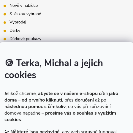
Nově v nabídce
S láskou vybrané
Výprodej
Dárky
Dárkové poukazy
Inspirace - styly bydlení
Značky produktů na našem e-shopu
🍪 Terka, Michal a jejich
cookies
Instagram
Jelikož chceme,
abyste se v našem e-shopu cítili jako
doma
–
od prvního kliknutí
, přes
doručení
až po
následnou pomoc s čímkoliv
, co vás při zařizování
domova napadne –
prosíme vás o souhlas s využitím
cookies
.
Sledovat na Instagramu
🍪
Některé jsou nezbytné
, aby web správně fungoval.