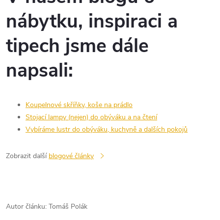
nábytku, inspiraci a
tipech jsme dále
napsali:
Koupelnové skříňky, koše na prádlo
Stojací lampy (nejen) do obýváku a na čtení
Vybíráme lustr do obýváku, kuchyně a dalších pokojů
Zobrazit další
blogové články
Autor článku: Tomáš Polák