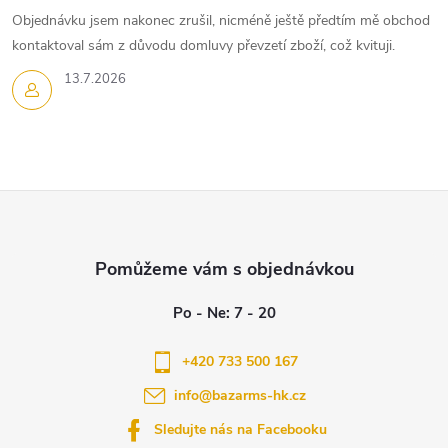
Objednávku jsem nakonec zrušil, nicméně ještě předtím mě obchod
kontaktoval sám z důvodu domluvy převzetí zboží, což kvituji.
13.7.2026
Z
á
p
a
+420 733 500 167
info
@
bazarms-hk.cz
t
Sledujte nás na Facebooku