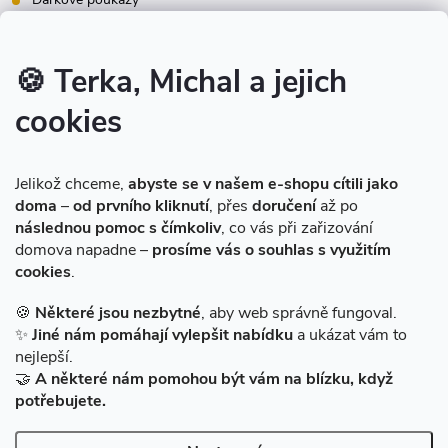
Inspirace - styly bydlení
Značky produktů na našem e-shopu
🍪 Terka, Michal a jejich
cookies
Instagram
Jelikož chceme,
abyste se v našem e-shopu cítili jako
doma
–
od prvního kliknutí
, přes
doručení
až po
následnou pomoc s čímkoliv
, co vás při zařizování
domova napadne –
prosíme vás o souhlas s využitím
cookies
.
Sledovat na Instagramu
🍪
Některé jsou nezbytné
, aby web správně fungoval.
✨
Jiné nám pomáhají vylepšit nabídku
a ukázat vám to
Facebook
nejlepší.
🤝
A některé nám pomohou být vám na blízku, když
potřebujete.