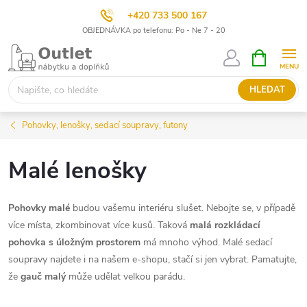
+420 733 500 167
OBJEDNÁVKA po telefonu: Po - Ne 7 - 20
Přejít
NÁKUPNÍ
KOŠÍK
na
obsah
HLEDAT
Pohovky, lenošky, sedací soupravy, futony
Malé lenošky
Pohovky malé
budou vašemu interiéru slušet. Nebojte se, v případě
více místa, zkombinovat více kusů. Taková
malá rozkládací
pohovka s úložným prostorem
má mnoho výhod. Malé sedací
soupravy najdete i na našem e-shopu, stačí si jen vybrat. Pamatujte,
že
gauč malý
může udělat velkou parádu.