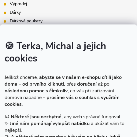
Výprodej
Dárky
Dárkové poukazy
Inspirace - styly bydlení
Značky produktů na našem e-shopu
🍪 Terka, Michal a jejich
cookies
Instagram
Jelikož chceme,
abyste se v našem e-shopu cítili jako
doma
–
od prvního kliknutí
, přes
doručení
až po
následnou pomoc s čímkoliv
, co vás při zařizování
domova napadne –
prosíme vás o souhlas s využitím
cookies
.
Sledovat na Instagramu
🍪
Některé jsou nezbytné
, aby web správně fungoval.
✨
Jiné nám pomáhají vylepšit nabídku
a ukázat vám to
Facebook
nejlepší.