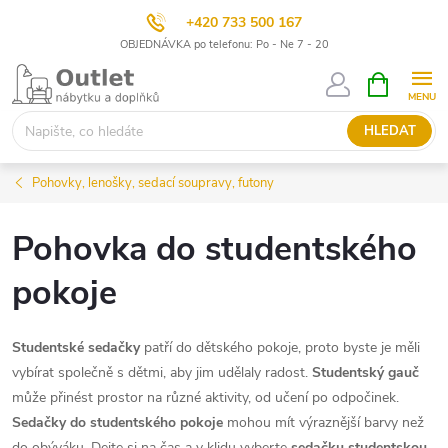
+420 733 500 167
OBJEDNÁVKA po telefonu: Po - Ne 7 - 20
Přejít
NÁKUPNÍ
KOŠÍK
na
obsah
HLEDAT
Pohovky, lenošky, sedací soupravy, futony
Pohovka do studentského
pokoje
Studentské sedačky
patří do dětského pokoje, proto byste je měli
vybírat společně s dětmi, aby jim udělaly radost.
Studentský gauč
může přinést prostor na různé aktivity, od učení po odpočinek.
Sedačky do studentského pokoje
mohou mít výraznější barvy než
do obýváku. Dejte si na čas a v klidu vyberte
sedačku studentskou