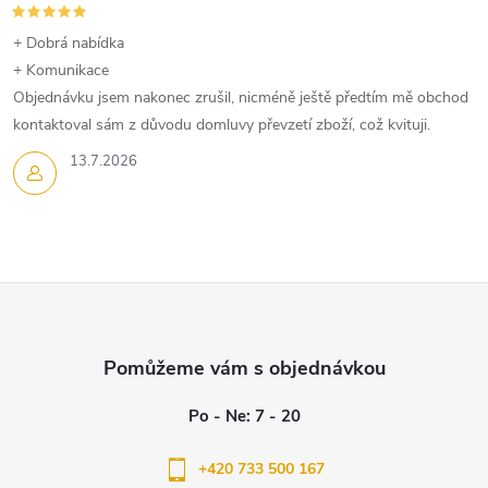
+ Dobrá nabídka
+ Komunikace
Objednávku jsem nakonec zrušil, nicméně ještě předtím mě obchod
kontaktoval sám z důvodu domluvy převzetí zboží, což kvituji.
13.7.2026
Z
á
p
a
+420 733 500 167