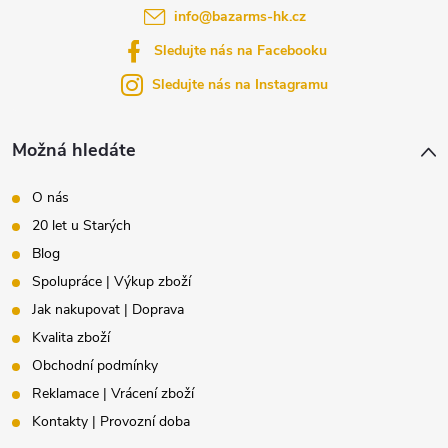
info
@
bazarms-hk.cz
t
Sledujte nás na Facebooku
í
Sledujte nás na Instagramu
Možná hledáte
O nás
20 let u Starých
Blog
Spolupráce | Výkup zboží
Jak nakupovat | Doprava
Kvalita zboží
Obchodní podmínky
Reklamace | Vrácení zboží
Kontakty | Provozní doba