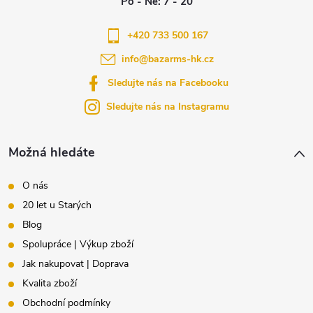
p
a
+420 733 500 167
info
@
bazarms-hk.cz
t
Sledujte nás na Facebooku
í
Sledujte nás na Instagramu
Možná hledáte
O nás
20 let u Starých
Blog
Spolupráce | Výkup zboží
Jak nakupovat | Doprava
Kvalita zboží
Obchodní podmínky