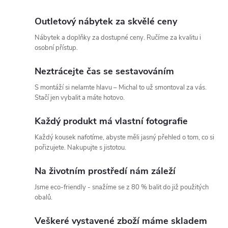
ů
v
ů
l
Outletový nábytek za skvělé ceny
Nábytek a doplňky za dostupné ceny. Ručíme za kvalitu i
á
osobní přístup.
d
Neztrácejte čas se sestavováním
a
S montáží si nelamte hlavu – Michal to už smontoval za vás.
Stačí jen vybalit a máte hotovo.
c
Každý produkt má vlastní fotografie
í
Každý kousek nafotíme, abyste měli jasný přehled o tom, co si
p
pořizujete. Nakupujte s jistotou.
r
Na životním prostředí nám záleží
v
Jsme eco-friendly - snažíme se z 80 % balit do již použitých
obalů.
k
Veškeré vystavené zboží máme skladem