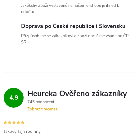
y
Jakékoliv zboží vystavené na našem e-shopu je ihned k
v
odběru.
ý
Doprava po České republice i Slovensku
p
Přizpůsobíme se zákazníkovi a zboží doručíme všude po ČR i
SR.
i
s
u
4,9
745 hodnocení
Zobrazit recenze
takovy fajn rodinny