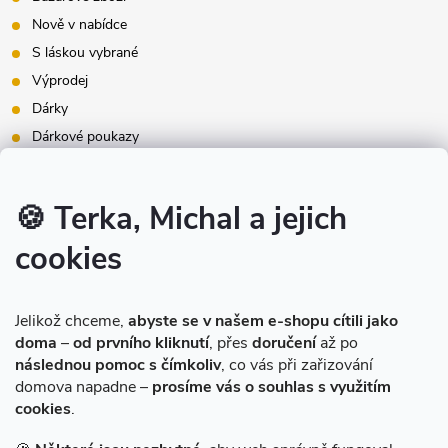
Nově v nabídce
S láskou vybrané
Výprodej
Dárky
Dárkové poukazy
Inspirace - styly bydlení
Značky produktů na našem e-shopu
🍪 Terka, Michal a jejich
cookies
Instagram
Jelikož chceme,
abyste se v našem e-shopu cítili jako
doma
–
od prvního kliknutí
, přes
doručení
až po
následnou pomoc s čímkoliv
, co vás při zařizování
domova napadne –
prosíme vás o souhlas s využitím
cookies
.
Sledovat na Instagramu