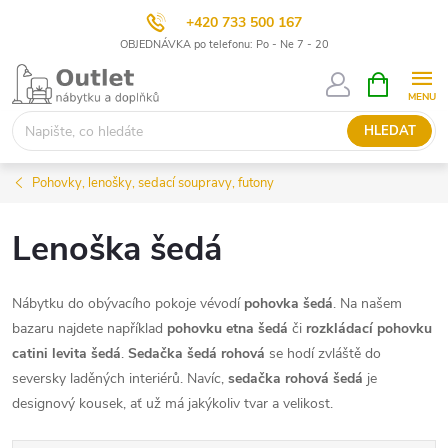
+420 733 500 167
OBJEDNÁVKA po telefonu: Po - Ne 7 - 20
Přejít
NÁKUPNÍ
KOŠÍK
na
obsah
HLEDAT
Pohovky, lenošky, sedací soupravy, futony
Lenoška šedá
Nábytku do obývacího pokoje vévodí
pohovka šedá
. Na našem
bazaru najdete například
pohovku etna šedá
či
rozkládací pohovku
catini levita šedá
.
Sedačka šedá rohová
se hodí zvláště do
seversky laděných interiérů. Navíc,
sedačka rohová šedá
je
designový kousek, ať už má jakýkoliv tvar a velikost.