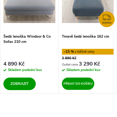
n
i
í
s
Z
p
ZDARMA
p
Šedá lenoška Windsor & Co
Tmavě šedá lenoška 162 cm
r
Sofas 210 cm
r
o
–15 %
o
3 890 Kč
d
4 890 Kč
3 290 Kč
d
Skladem
poslední kus
Skladem
poslední kus
u
u
ZOBRAZIT
PŘIDAT DO KOŠÍKU
k
k
t
O
t