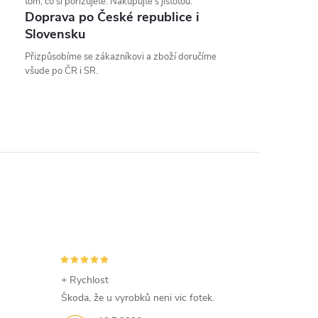
tom, co si pořizujete. Nakupujte s jistotou.
Doprava po České republice i
Slovensku
Přizpůsobíme se zákazníkovi a zboží doručíme
všude po ČR i SR.
+ Rychlost
Škoda, že u vyrobků neni vic fotek.