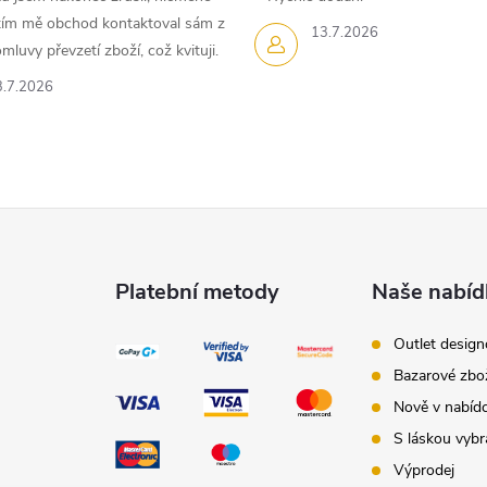
dtím mě obchod kontaktoval sám z
13.7.2026
luvy převzetí zboží, což kvituji.
3.7.2026
Platební metody
Naše nabíd
Outlet desig
Bazarové zbo
Nově v nabíd
S láskou vybr
Výprodej