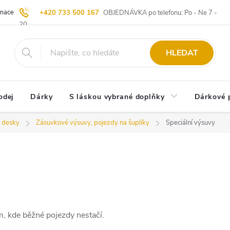
ace | Vrácení zboží
Blog
20 let u Starých
Komisní prodej | Vý
+420 733 500 167
OBJEDNÁVKA po telefonu: Po - Ne 7 -
20
HLEDAT
odej
Dárky
S láskou vybrané doplňky
Dárkové 
, desky
Zásuvkové výsuvy, pojezdy na šuplíky
Speciální výsuvy
am, kde běžné pojezdy nestačí.