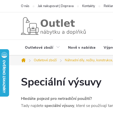
Přejít
O nás
Jak nakupovat | Doprava
Kontakty
Reklam
na
obsah
Outletové zboží
Nově v nabídce
Výpr
Outletové zboží
Náhradní díly, nožky, konstrukce
Domů
Speciální výsuvy
Hledáte pojezd pro netradiční použití?
Tady najdete
speciální výsuvy
, které se používají t