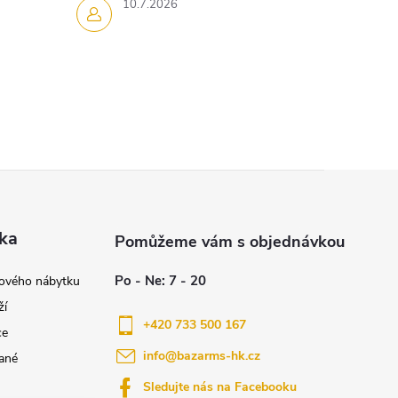
10.7.2026
ka
nového nábytku
ží
+420 733 500 167
ce
info
@
bazarms-hk.cz
ané
Sledujte nás na Facebooku