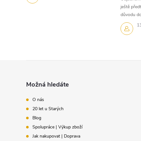
ještě pře
důvodu dom
1
Z
á
Možná hledáte
p
O nás
20 let u Starých
a
Blog
t
Spolupráce | Výkup zboží
Jak nakupovat | Doprava