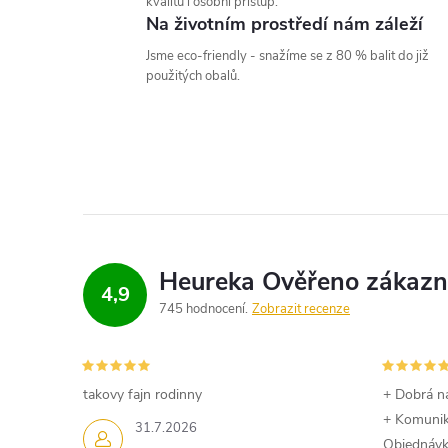
kvalitu i osobní přístup.
Na životním prostředí nám záleží
Jsme eco-friendly - snažíme se z 80 % balit do již
použitých obalů.
4,9
745 hodnocení
Zobrazit recenze
takovy fajn rodinny
+ Dobrá n
+ Komuni
31.7.2026
Objednávk