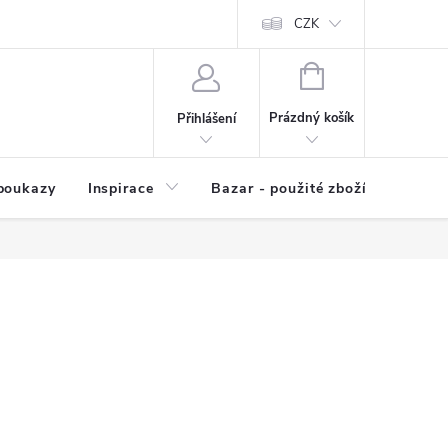
kup zboží
Prodávané značky
Kvalita zboží
CZK
Spolupráce | Výkup
NÁKUPNÍ
KOŠÍK
Prázdný košík
Přihlášení
poukazy
Inspirace
Bazar - použité zboží