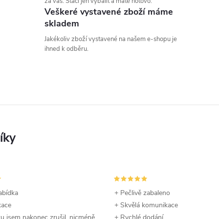
za vás. Stačí jen vybalit a máte hotovo.
Veškeré vystavené zboží máme
skladem
Jakékoliv zboží vystavené na našem e-shopu je
ihned k odběru.
abídka
+ Pečlivě zabaleno
kace
+ Skvělá komunikace
u jsem nakonec zrušil, nicméně
+ Rychlé dodání