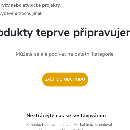
 prvky nebo atypické projekty
.
 vybavení trochu jinak.
odukty teprve připravuje
Můžete se ale podívat na ostatní kategorie.
ZPĚT DO OBCHODU
Neztrácejte čas se sestavováním
S montáží si nelamte hlavu – Michal to už smontoval