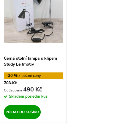
e
p
Abecedně
n
i
í
s
p
p
Černá stolní lampa s klipem
r
Study Leitmotiv
r
o
–30 %
o
703 Kč
d
490 Kč
d
Skladem
poslední kus
u
u
PŘIDAT DO KOŠÍKU
k
k