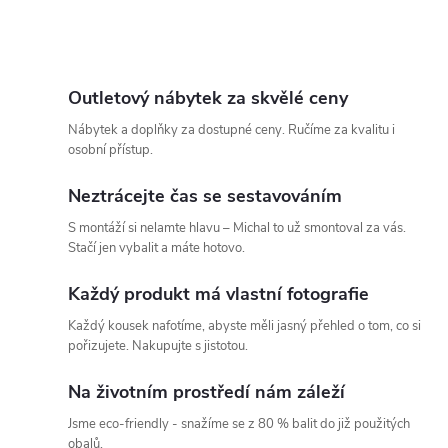
t
O
t
ů
v
ů
l
Outletový nábytek za skvělé ceny
Nábytek a doplňky za dostupné ceny. Ručíme za kvalitu i
á
osobní přístup.
d
Neztrácejte čas se sestavováním
a
S montáží si nelamte hlavu – Michal to už smontoval za vás.
Stačí jen vybalit a máte hotovo.
c
Každý produkt má vlastní fotografie
í
Každý kousek nafotíme, abyste měli jasný přehled o tom, co si
p
pořizujete. Nakupujte s jistotou.
r
Na životním prostředí nám záleží
v
Jsme eco-friendly - snažíme se z 80 % balit do již použitých
obalů.