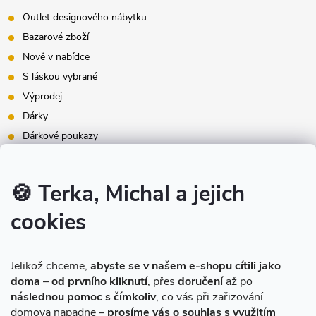
Outlet designového nábytku
Bazarové zboží
Nově v nabídce
S láskou vybrané
Výprodej
Dárky
Dárkové poukazy
Inspirace - styly bydlení
Značky produktů na našem e-shopu
🍪 Terka, Michal a jejich
cookies
Instagram
Jelikož chceme,
abyste se v našem e-shopu cítili jako
doma
–
od prvního kliknutí
, přes
doručení
až po
následnou pomoc s čímkoliv
, co vás při zařizování
domova napadne –
prosíme vás o souhlas s využitím