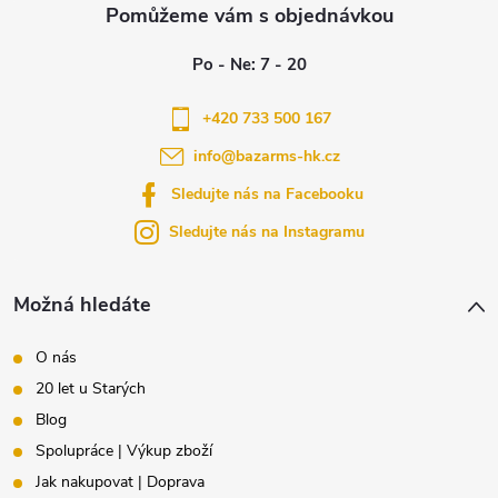
á
p
a
+420 733 500 167
info
@
bazarms-hk.cz
t
Sledujte nás na Facebooku
í
Sledujte nás na Instagramu
Možná hledáte
O nás
20 let u Starých
Blog
Spolupráce | Výkup zboží
Jak nakupovat | Doprava