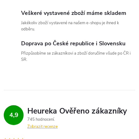
k
Veškeré vystavené zboží máme skladem
y
Jakékoliv zboží vystavené na našem e-shopu je ihned k
v
odběru.
ý
Doprava po České republice i Slovensku
p
Přizpůsobíme se zákazníkovi a zboží doručíme všude po ČR i
SR.
i
s
u
4,9
745 hodnocení
Zobrazit recenze