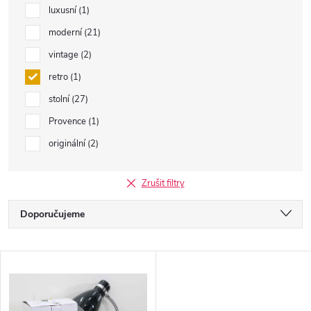
luxusní
1
moderní
21
vintage
2
retro
1
stolní
27
Provence
1
originální
2
Zrušit filtry
Ř
Doporučujeme
a
Nejlevnější
V
Nejdražší
z
ý
Nejprodávanější