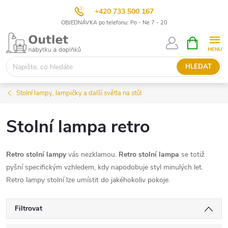
+420 733 500 167
OBJEDNÁVKA po telefonu: Po - Ne 7 - 20
Přejít
NÁKUPNÍ
KOŠÍK
na
obsah
HLEDAT
Stolní lampy, lampičky a další světla na stůl
Stolní lampa retro
Retro stolní lampy
vás nezklamou.
Retro stolní lampa
se totiž
pyšní specifickým vzhledem, kdy napodobuje styl minulých let.
Retro lampy stolní lze umístit do jakéhokoliv pokoje.
Filtrovat