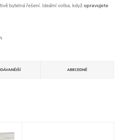
ivě bytelná řešení. Ideální volba, když
opravujete
m
.
ODÁVANĚJŠÍ
ABECEDNĚ