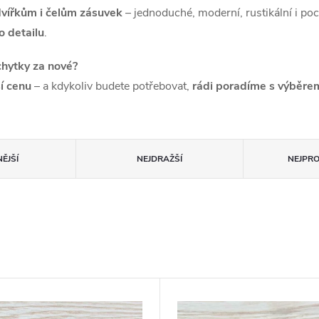
vířkům i čelům zásuvek
– jednoduché, moderní, rustikální i poct
o detailu
.
chytky za nové?
ší cenu
– a kdykoliv budete potřebovat,
rádi poradíme s výběre
ĚJŠÍ
NEJDRAŽŠÍ
NEJPR