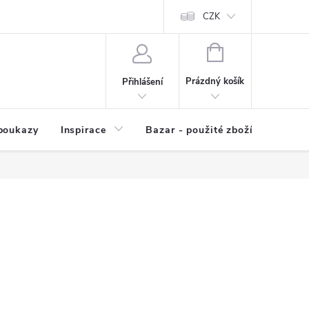
kup zboží
Prodávané značky
Kvalita zboží
CZK
Spolupráce | Výkup
NÁKUPNÍ
KOŠÍK
Prázdný košík
Přihlášení
poukazy
Inspirace
Bazar - použité zboží