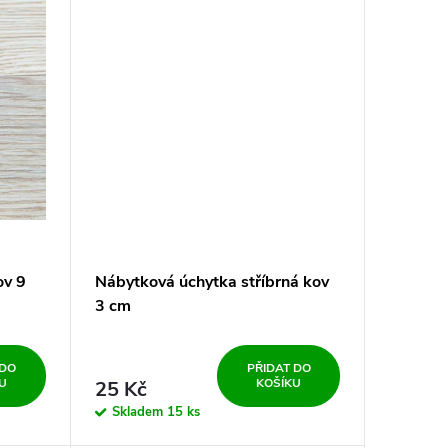
ov 9
Nábytková úchytka stříbrná kov
3 cm
 DO
PŘIDAT DO
U
KOŠÍKU
25 Kč
Skladem
15 ks