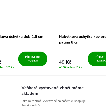
ková úchytka dub 2,5 cm
Nábytková úchytka kov br
patina 8 cm
PŘIDAT DO
PŘIDAT
KOŠÍKU
KOŠÍK
č
49 Kč
adem
12 ks
Skladem
7 ks
Veškeré vystavené zboží máme
skladem
Jakékoliv zboží vystavené na našem e-shopu je
ihned k odběru.