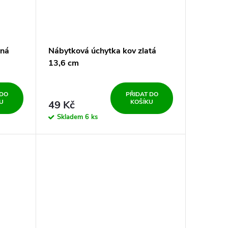
rná
Nábytková úchytka kov zlatá
13,6 cm
 DO
PŘIDAT DO
U
KOŠÍKU
49 Kč
Skladem
6 ks