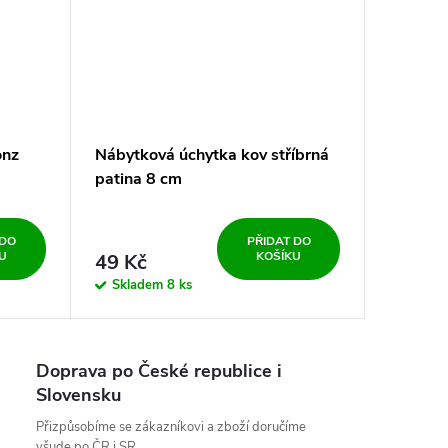
onz
Nábytková úchytka kov stříbrná
patina 8 cm
 DO
PŘIDAT DO
U
KOŠÍKU
49 Kč
Skladem
8 ks
Doprava po České republice i
Slovensku
Přizpůsobíme se zákazníkovi a zboží doručíme
všude po ČR i SR.