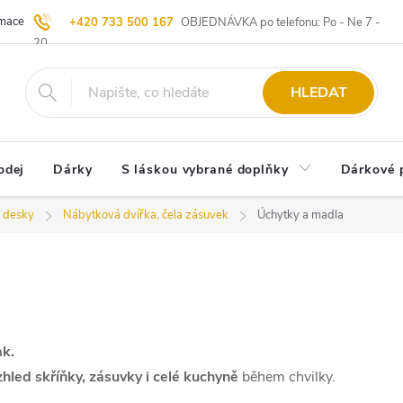
ace | Vrácení zboží
Blog
20 let u Starých
Komisní prodej | Vý
+420 733 500 167
OBJEDNÁVKA po telefonu: Po - Ne 7 -
20
HLEDAT
odej
Dárky
S láskou vybrané doplňky
Dárkové 
, desky
Nábytková dvířka, čela zásuvek
Úchytky a madla
ak.
hled skříňky, zásuvky i celé kuchyně
během chvilky.