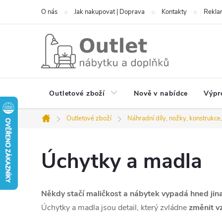
Přejít
O nás
Jak nakupovat | Doprava
Kontakty
Reklam
na
obsah
Outletové zboží
Nově v nabídce
Výpr
Outletové zboží
Náhradní díly, nožky, konstrukce
Domů
Úchytky a madla
Někdy stačí maličkost a nábytek vypadá hned jin
Úchytky a madla jsou detail, který zvládne
změnit vz