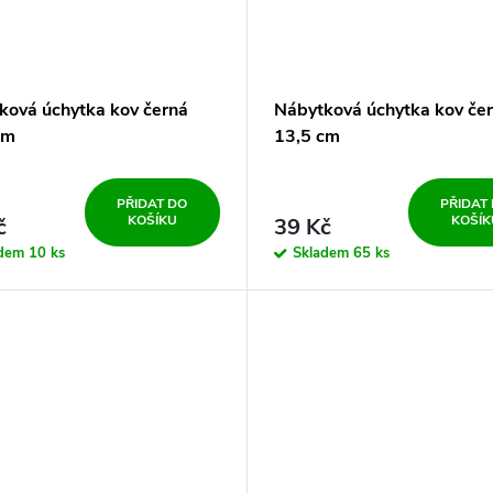
ková úchytka kov černá
Nábytková úchytka kov če
cm
13,5 cm
PŘIDAT DO
PŘIDAT
KOŠÍKU
KOŠÍK
č
39 Kč
adem
10 ks
Skladem
65 ks