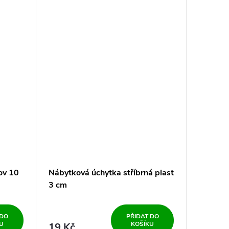
ov 10
Nábytková úchytka stříbrná plast
3 cm
 DO
PŘIDAT DO
U
KOŠÍKU
19 Kč