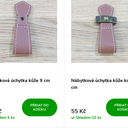
ková úchytka kůže 9 cm
Nábytková úchytka kůže k
cm
PŘIDAT DO
PŘIDAT
KOŠÍKU
KOŠÍK
č
55 Kč
adem
6 ks
Skladem
10 ks