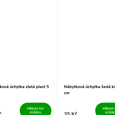
ková úchytka zlatá plast 5
Nábytková úchytka šedá k
cm
PŘIDAT DO
PŘIDAT
KOŠÍKU
KOŠÍK
č
35 Kč