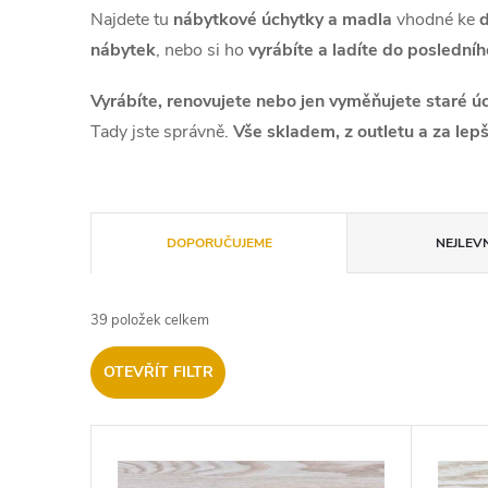
Najdete tu
nábytkové úchytky a madla
vhodné ke
d
nábytek
, nebo si ho
vyrábíte a ladíte do posledníh
Vyrábíte, renovujete nebo jen vyměňujete staré ú
Tady jste správně.
Vše skladem, z outletu a za lep
Ř
DOPORUČUJEME
NEJLEVN
a
39
položek celkem
z
OTEVŘÍT FILTR
e
V
n