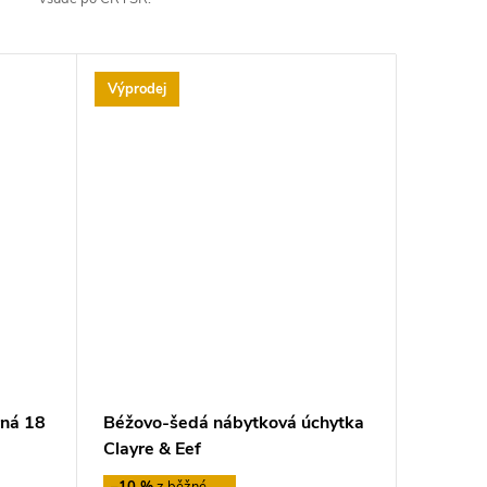
Výprodej
rná 18
Béžovo-šedá nábytková úchytka
Clayre & Eef