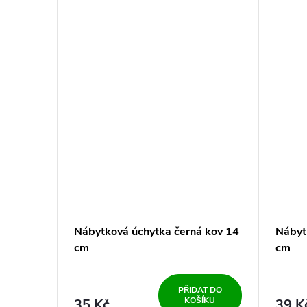
k
t
ů
Nábytková úchytka černá kov 14
Nábyt
cm
cm
PŘIDAT DO
KOŠÍKU
35 Kč
39 K