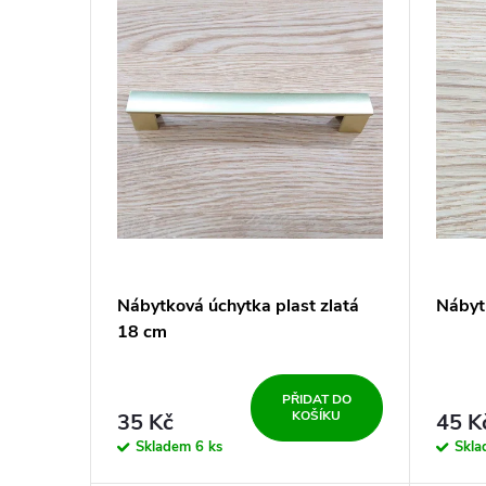
ý
í
p
p
i
r
s
o
p
d
r
u
Nábytková úchytka plast zlatá
Nábyt
o
k
18 cm
d
t
PŘIDAT DO
KOŠÍKU
35 Kč
45 K
u
ů
Skladem
6 ks
Skl