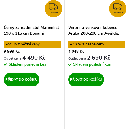
ZDARMA
Z
ZDARMA
ZDARMA
Černý zahradní stůl Marienlist
Vnitřní a venkovní koberec
190 x 115 cm Bonami
Aruba 200x290 cm Ayyildiz
Selection
Carpets
–55 %
–33 %
9 999 Kč
4 048 Kč
4 490 Kč
2 690 Kč
Skladem
poslední kus
Skladem
poslední kus
PŘIDAT DO KOŠÍKU
PŘIDAT DO KOŠÍKU