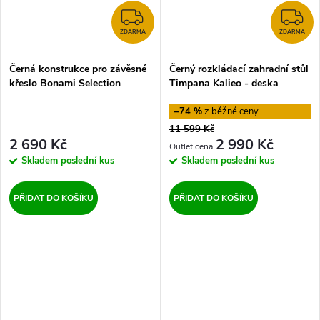
ZDARMA
Z
ZDARMA
ZDARMA
Černá konstrukce pro závěsné
Černý rozkládací zahradní stůl
křeslo Bonami Selection
Timpana Kalieo - deska
–74 %
11 599 Kč
2 690 Kč
2 990 Kč
Skladem
poslední kus
Skladem
poslední kus
PŘIDAT DO KOŠÍKU
PŘIDAT DO KOŠÍKU