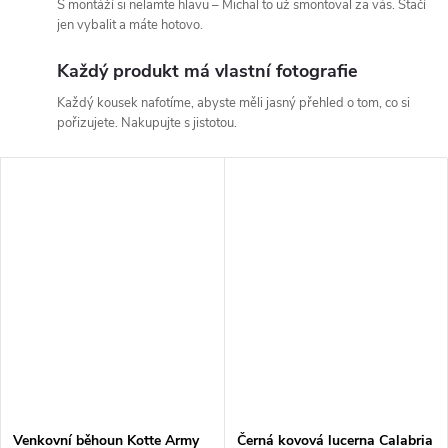
S montáží si nelamte hlavu – Michal to už smontoval za vás. Stačí
jen vybalit a máte hotovo.
Každý produkt má vlastní fotografie
Každý kousek nafotíme, abyste měli jasný přehled o tom, co si
pořizujete. Nakupujte s jistotou.
Venkovní běhoun Kotte Army
Černá kovová lucerna Calabria