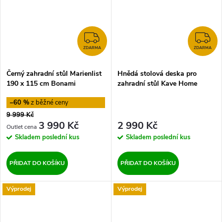
ZDARMA
Z
ZDARMA
ZDARMA
Černý zahradní stůl Marienlist
Hnědá stolová deska pro
190 x 115 cm Bonami
zahradní stůl Kave Home
Selection
Zaltana, 140 x 90 cm
–60 %
9 999 Kč
3 990 Kč
2 990 Kč
Skladem
poslední kus
Skladem
poslední kus
PŘIDAT DO KOŠÍKU
PŘIDAT DO KOŠÍKU
Výprodej
Výprodej