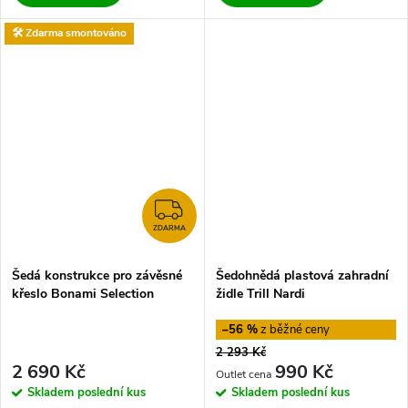
🛠️ Zdarma smontováno
ZDARMA
ZDARMA
Šedá konstrukce pro závěsné
Šedohnědá plastová zahradní
křeslo Bonami Selection
židle Trill Nardi
–56 %
2 293 Kč
2 690 Kč
990 Kč
Skladem
poslední kus
Skladem
poslední kus