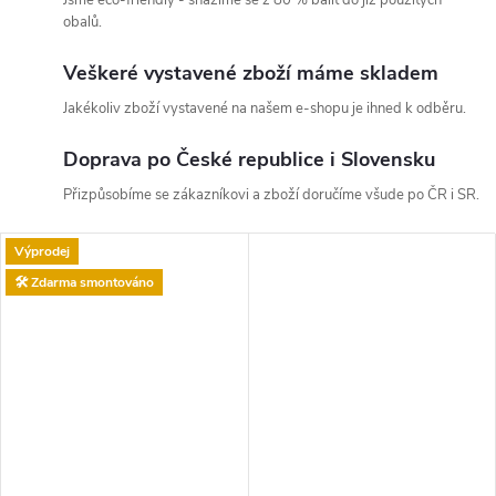
Jsme eco-friendly - snažíme se z 80 % balit do již použitých
obalů.
Veškeré vystavené zboží máme skladem
Jakékoliv zboží vystavené na našem e-shopu je ihned k odběru.
Doprava po České republice i Slovensku
Přizpůsobíme se zákazníkovi a zboží doručíme všude po ČR i SR.
Výprodej
🛠️ Zdarma smontováno