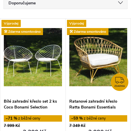
Ř
Doporučujeme
a
Nejlevnější
V
Výprodej
Výprodej
Nejdražší
z
🛠️ Zdarma smontováno
🛠️ Zdarma smontováno
ý
Nejprodávanější
e
p
Abecedně
n
i
í
s
Z
p
ZDARMA
p
Bílé zahradní křeslo set 2 ks
Ratanové zahradní křeslo
r
Coco Bonami Selection
Ratta Bonami Essentials
r
o
–71 %
–59 %
o
7 999 Kč
7 349 Kč