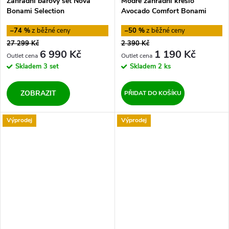
Zahradní barový set Nova
Modré zahradní křeslo
Bonami Selection
Avocado Comfort Bonami
Selection
–74 %
–50 %
27 299 Kč
2 390 Kč
6 990 Kč
1 190 Kč
Skladem
3 set
Skladem
2 ks
ZOBRAZIT
PŘIDAT DO KOŠÍKU
Výprodej
Výprodej