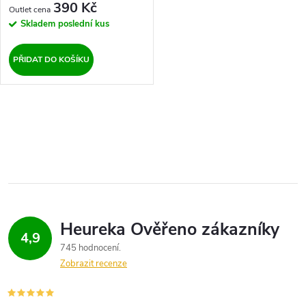
390 Kč
Skladem
poslední kus
PŘIDAT DO KOŠÍKU
O
v
l
á
d
4,9
745 hodnocení
a
Zobrazit recenze
c