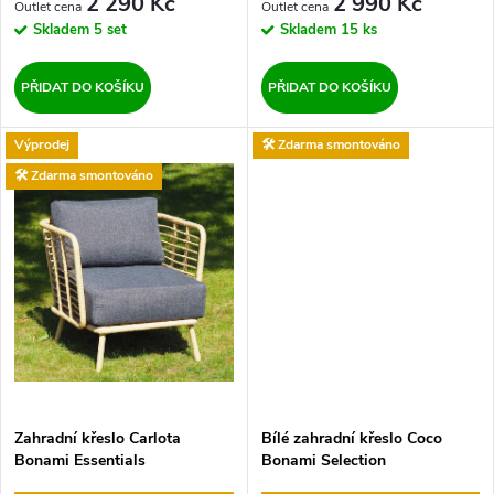
d
2 290 Kč
2 990 Kč
d
Skladem
5 set
Skladem
15 ks
u
u
PŘIDAT DO KOŠÍKU
PŘIDAT DO KOŠÍKU
k
k
Výprodej
🛠️ Zdarma smontováno
t
🛠️ Zdarma smontováno
t
ů
ů
Zahradní křeslo Carlota
Bílé zahradní křeslo Coco
Bonami Essentials
Bonami Selection