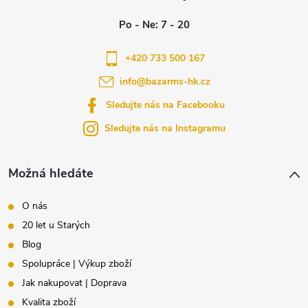
u
p
a
+420 733 500 167
info
@
bazarms-hk.cz
t
Sledujte nás na Facebooku
í
Sledujte nás na Instagramu
Možná hledáte
O nás
20 let u Starých
Blog
Spolupráce | Výkup zboží
Jak nakupovat | Doprava
Kvalita zboží