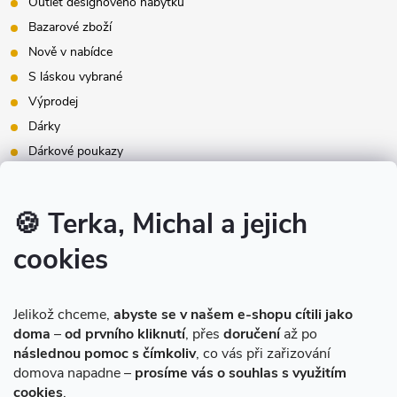
Outlet designového nábytku
Bazarové zboží
Nově v nabídce
S láskou vybrané
Výprodej
Dárky
Dárkové poukazy
Inspirace - styly bydlení
Značky produktů na našem e-shopu
🍪 Terka, Michal a jejich
cookies
Instagram
Jelikož chceme,
abyste se v našem e-shopu cítili jako
doma
–
od prvního kliknutí
, přes
doručení
až po
následnou pomoc s čímkoliv
, co vás při zařizování
domova napadne –
prosíme vás o souhlas s využitím
cookies
.