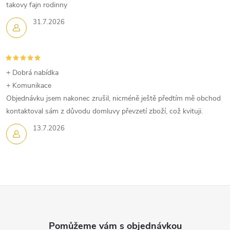
í
takovy fajn rodinny
p
31.7.2026
r
v
+ Dobrá nabídka
k
+ Komunikace
Objednávku jsem nakonec zrušil, nicméně ještě předtím mě obchod
y
kontaktoval sám z důvodu domluvy převzetí zboží, což kvituji.
v
13.7.2026
ý
p
i
Z
s
á