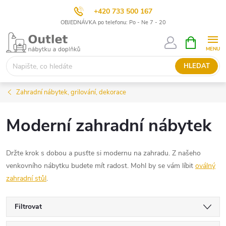
+420 733 500 167
OBJEDNÁVKA po telefonu: Po - Ne 7 - 20
Přejít
NÁKUPNÍ
KOŠÍK
na
obsah
HLEDAT
Zahradní nábytek, grilování, dekorace
Moderní zahradní nábytek
Držte krok s dobou a pusťte si modernu na zahradu. Z našeho
venkovního nábytku budete mít radost. Mohl by se vám líbit
oválný
zahradní stůl
.
Filtrovat