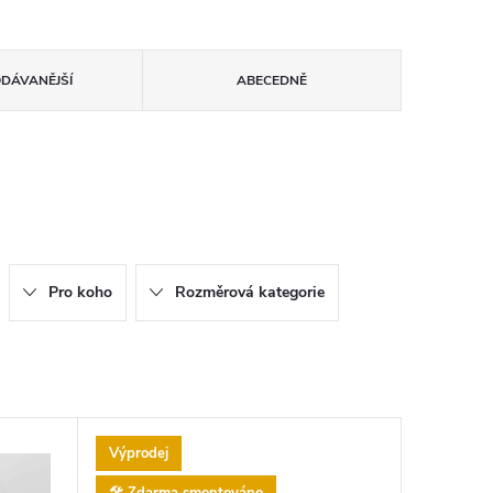
ODÁVANĚJŠÍ
ABECEDNĚ
Pro koho
Rozměrová kategorie
Výprodej
🛠️ Zdarma smontováno