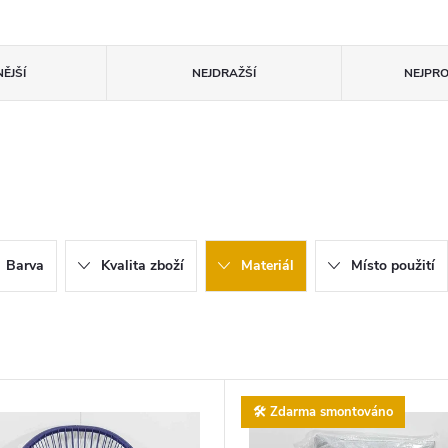
ĚJŠÍ
NEJDRAŽŠÍ
NEJPR
Barva
Kvalita zboží
Materiál
Místo použití
🛠️ Zdarma smontováno