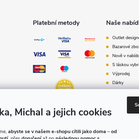
Platební metody
Naše nabíd
Outlet desig
Bazarové zbo
Nově v nabíd
S láskou vybr
Výprodej
Dárky
Dárkové pouk
Inspirace - st
S
ka, Michal a jejich cookies
Značky produ
e-shopu
eme,
abyste se v našem e-shopu cítili jako doma
–
od
nutí
, přes
doručení
až po
následnou pomoc s