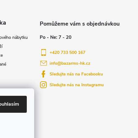
ka
nového nábytku
ží
+420 733 500 167
ce
info
@
bazarms-hk.cz
ané
Sledujte nás na Facebooku
Sledujte nás na Instagramu
azy
yly bydlení
ouhlasím
ktů na našem