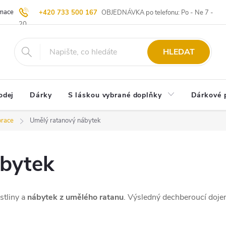
ace | Vrácení zboží
Blog
20 let u Starých
Komisní prodej | Vý
+420 733 500 167
OBJEDNÁVKA po telefonu: Po - Ne 7 -
20
HLEDAT
odej
Dárky
S láskou vybrané doplňky
Dárkové 
orace
Umělý ratanový nábytek
ábytek
stliny a
nábytek z umělého ratanu
. Výsledný dechberoucí doje