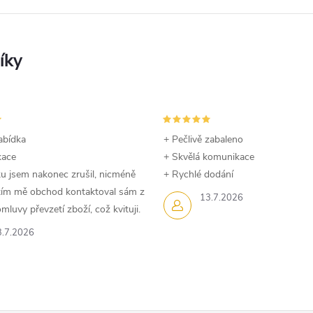
abídka
+ Pečlivě zabaleno
kace
+ Skvělá komunikace
u jsem nakonec zrušil, nicméně
+ Rychlé dodání
dtím mě obchod kontaktoval sám z
13.7.2026
luvy převzetí zboží, což kvituji.
3.7.2026