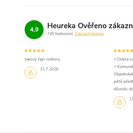
r
v
k
4,9
745 hodnocení
Zobrazit recenze
y
v
takovy fajn rodinny
+ Dobrá n
ý
+ Komuni
31.7.2026
Objednávk
p
ještě pře
i
důvodu dom
1
s
u