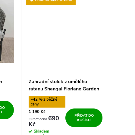
n
Zahradní stolek z umělého
ratanu Shangai Floriane Garden
–42 %
 DO
1 190 Kč
U
PŘIDAT DO
690
KOŠÍKU
Kč
Skladem