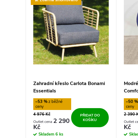
ý
o
p
d
i
u
s
k
p
t
r
ů
Zahradní křeslo Carlota Bonami
Modré
o
Essentials
Comfo
–53 %
–50 
d
4 976 Kč
2 390 
PŘIDAT DO
u
2 290
KOŠÍKU
Kč
Kč
Skladem
6 ks
Skl