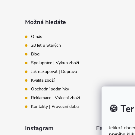
Z
á
Možná hledáte
p
O nás
20 let u Starých
a
Blog
t
Spolupráce | Výkup zboží
Jak nakupovat | Doprava
í
Kvalita zboží
Obchodní podmínky
Reklamace | Vrácení zboží
🍪 Ter
Kontakty | Provozní doba
Instagram
Facebook
Jelikož chc
prvního klik