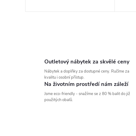
k
t
ů
O
v
l
Outletový nábytek za skvělé ceny
á
Nábytek a doplňky za dostupné ceny. Ručíme za
kvalitu i osobní přístup.
d
Na životním prostředí nám záleží
a
Jsme eco-friendly - snažíme se z 80 % balit do již
použitých obalů.
c
í
p