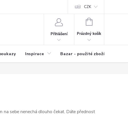
kup zboží
Prodávané značky
Kvalita zboží
CZK
Spolupráce | Výkup
NÁKUPNÍ
KOŠÍK
Prázdný košík
Přihlášení
poukazy
Inspirace
Bazar - použité zboží
m na sebe nenechá dlouho čekat. Dáte přednost