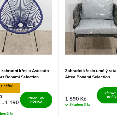
 zahradní křeslo Avocado
Zahradní křeslo umělý rata
rt Bonami Selection
Altea Bonami Selection
%
PŘIDAT
Kč
KOŠÍK
1 890 Kč
PŘIDAT DO
1 190
KOŠÍKU
Skladem
3 ks
adem
2 ks