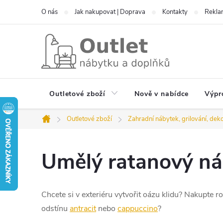
Přejít
O nás
Jak nakupovat | Doprava
Kontakty
Reklam
na
obsah
Outletové zboží
Nově v nabídce
Výpr
Outletové zboží
Zahradní nábytek, grilování, dek
Domů
Umělý ratanový n
Chcete si v exteriéru vytvořit oázu klidu? Nakupte ro
odstínu
antracit
nebo
cappuccino
?