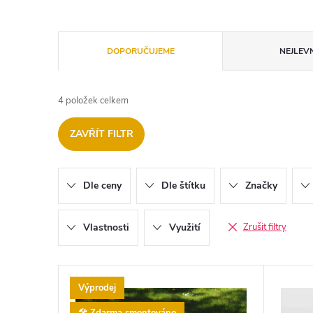
Ř
DOPORUČUJEME
NEJLEVN
a
4
položek celkem
z
ZAVŘÍT FILTR
e
n
Dle ceny
Dle štítku
Značky
í
Vlastnosti
Využití
Zrušit filtry
p
V
r
Výprodej
🛠️ Zdarma smontováno