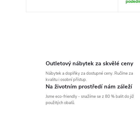
k
posledn
t
ů
O
v
l
Outletový nábytek za skvělé ceny
á
Nábytek a doplňky za dostupné ceny. Ručíme za
kvalitu i osobní přístup.
d
Na životním prostředí nám záleží
a
Jsme eco-friendly - snažíme se z 80 % balit do již
použitých obalů.
c
í
p