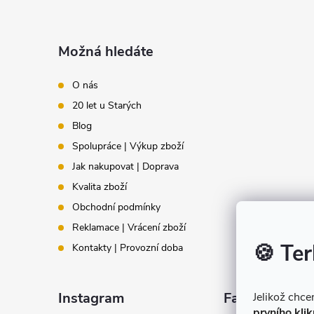
Z
á
Možná hledáte
p
O nás
20 let u Starých
a
Blog
t
Spolupráce | Výkup zboží
Jak nakupovat | Doprava
í
Kvalita zboží
Obchodní podmínky
Reklamace | Vrácení zboží
🍪 Ter
Kontakty | Provozní doba
Instagram
Facebook
Jelikož chc
prvního klik