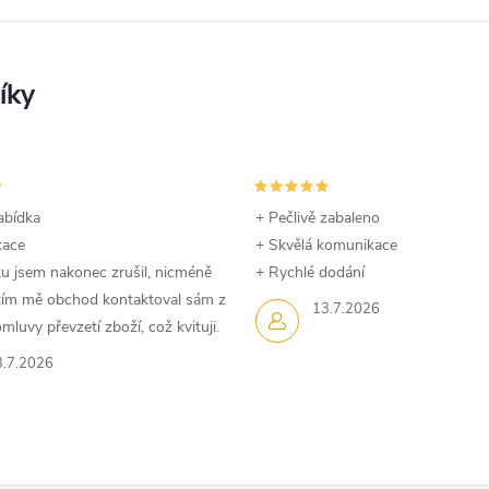
abídka
+ Pečlivě zabaleno
kace
+ Skvělá komunikace
u jsem nakonec zrušil, nicméně
+ Rychlé dodání
dtím mě obchod kontaktoval sám z
13.7.2026
luvy převzetí zboží, což kvituji.
3.7.2026