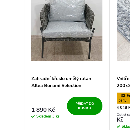
ý
o
p
d
i
u
s
k
p
t
r
ů
Zahradní křeslo umělý ratan
Vnitřn
o
Altea Bonami Selection
200x2
–33 
d
PŘIDAT DO
4 048 
KOŠÍKU
1 890 Kč
u
Skladem
3 ks
Kč
Skl