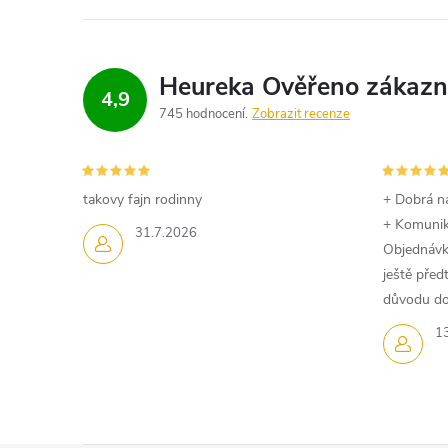
r
v
k
4,9
745 hodnocení
Zobrazit recenze
y
v
takovy fajn rodinny
+ Dobrá n
ý
+ Komuni
31.7.2026
Objednávk
p
ještě pře
i
důvodu dom
1
s
u