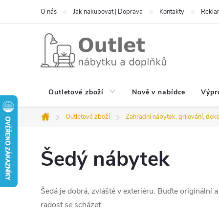
Přejít
O nás
Jak nakupovat | Doprava
Kontakty
Reklam
na
obsah
Outletové zboží
Nově v nabídce
Výpr
Outletové zboží
Zahradní nábytek, grilování, dek
Domů
Šedý nábytek
Šedá je dobrá, zvláště v exteriéru. Buďte originální a
radost se scházet.