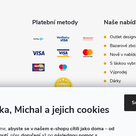
Platební metody
Naše nabíd
Outlet desig
Bazarové zbo
Nově v nabíd
S láskou vybr
Výprodej
Dárky
Dárkové pouk
Inspirace - st
S
ka, Michal a jejich cookies
Značky produ
e-shopu
eme,
abyste se v našem e-shopu cítili jako doma
–
od
nutí
, přes
doručení
až po
následnou pomoc s