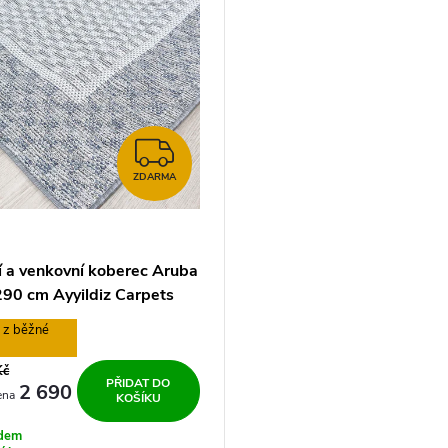
ZDARMA
ZDARMA
í a venkovní koberec Aruba
90 cm Ayyildiz Carpets
%
Kč
PŘIDAT DO
2 690
KOŠÍKU
adem