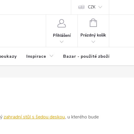
kup zboží
Prodávané značky
Kvalita zboží
CZK
Spolupráce | Výkup
NÁKUPNÍ
KOŠÍK
Prázdný košík
Přihlášení
poukazy
Inspirace
Bazar - použité zboží
ný
zahradní stůl s šedou deskou
, u kterého bude