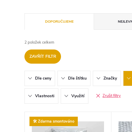
Ř
DOPORUČUJEME
NEJLEVN
a
2
položek celkem
z
ZAVŘÍT FILTR
e
n
Dle ceny
Dle štítku
Značky
í
Vlastnosti
Využití
Zrušit filtry
p
V
r
🛠️ Zdarma smontováno