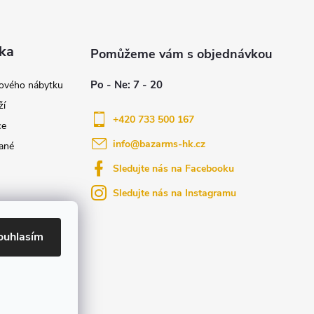
ka
nového nábytku
ží
+420 733 500 167
ce
info
@
bazarms-hk.cz
ané
Sledujte nás na Facebooku
Sledujte nás na Instagramu
azy
yly bydlení
ouhlasím
ktů na našem