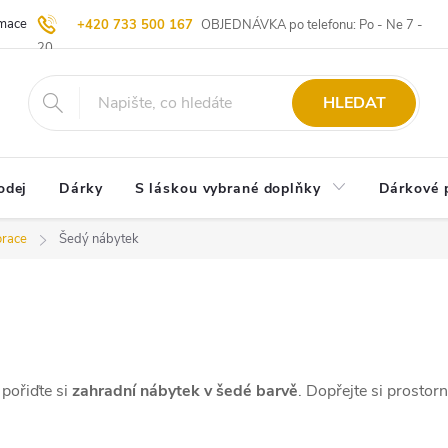
ace | Vrácení zboží
Blog
20 let u Starých
Komisní prodej | Vý
+420 733 500 167
OBJEDNÁVKA po telefonu: Po - Ne 7 -
20
HLEDAT
odej
Dárky
S láskou vybrané doplňky
Dárkové 
orace
Šedý nábytek
 pořiďte si
zahradní nábytek v šedé barvě
. Dopřejte si prostor