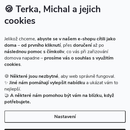
Značky produktů na našem e-shopu
🍪 Terka, Michal a jejich
cookies
Instagram
Jelikož chceme,
abyste se v našem e-shopu cítili jako
doma
–
od prvního kliknutí
, přes
doručení
až po
následnou pomoc s čímkoliv
, co vás při zařizování
domova napadne –
prosíme vás o souhlas s využitím
cookies
.
Sledovat na Instagramu
🍪
Některé jsou nezbytné
, aby web správně fungoval.
✨
Jiné nám pomáhají vylepšit nabídku
a ukázat vám to
Facebook
nejlepší.
🤝
A některé nám pomohou být vám na blízku, když
potřebujete.
Nastavení
Copyright 2026
BAZARMS-HK
. Všechna práva vyhrazena.