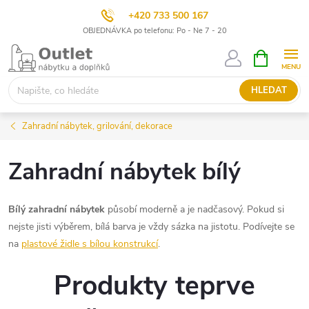
+420 733 500 167
OBJEDNÁVKA po telefonu: Po - Ne 7 - 20
Přejít
NÁKUPNÍ
KOŠÍK
na
obsah
HLEDAT
Zahradní nábytek, grilování, dekorace
Zahradní nábytek bílý
Bílý zahradní nábytek
působí moderně a je nadčasový. Pokud si
nejste jisti výběrem, bílá barva je vždy sázka na jistotu. Podívejte se
na
plastové židle s bílou konstrukcí
.
Produkty teprve