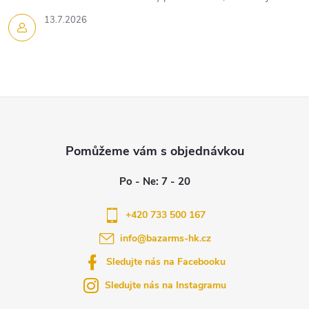
13.7.2026
Z
á
p
a
+420 733 500 167
info
@
bazarms-hk.cz
t
Sledujte nás na Facebooku
í
Sledujte nás na Instagramu