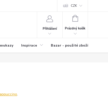
kup zboží
Prodávané značky
Kvalita zboží
CZK
Spolupráce | Výkup
NÁKUPNÍ
KOŠÍK
Prázdný košík
Přihlášení
poukazy
Inspirace
Bazar - použité zboží
appuccino
.