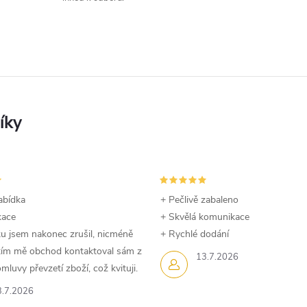
abídka
+ Pečlivě zabaleno
kace
+ Skvělá komunikace
u jsem nakonec zrušil, nicméně
+ Rychlé dodání
dtím mě obchod kontaktoval sám z
13.7.2026
luvy převzetí zboží, což kvituji.
3.7.2026