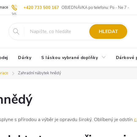
ace | Vrácení zboží
Blog
20 let u Starých
Komisní prodej | Vý
+420 733 500 167
OBJEDNÁVKA po telefonu: Po - Ne 7 -
20
HLEDAT
odej
Dárky
S láskou vybrané doplňky
Dárkové 
orace
Zahradní nábytek hnědý
hnědý
splyne s přírodou a výběr je opravdu široký. Oblíbený je odstín
c