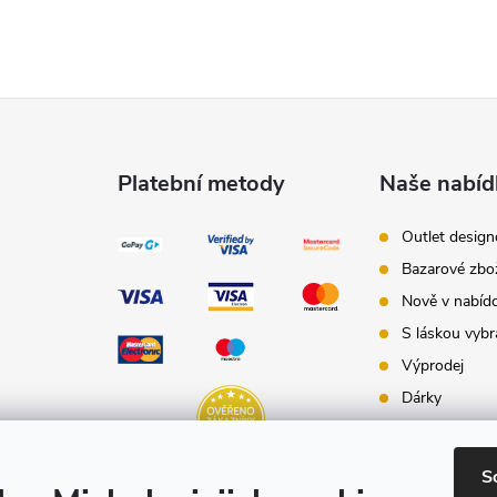
Platební metody
Naše nabíd
Outlet desig
Bazarové zbo
Nově v nabíd
S láskou vybr
Výprodej
Dárky
Dárkové pouk
Inspirace - st
S
Značky produ