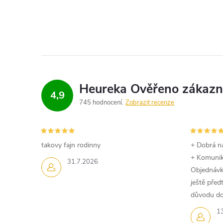
4,9
745 hodnocení
Zobrazit recenze
takovy fajn rodinny
+ Dobrá n
+ Komuni
31.7.2026
Objednávk
ještě pře
důvodu dom
1