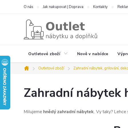
Přejít
O nás
Jak nakupovat | Doprava
Kontakty
Reklam
na
obsah
Outletové zboží
Nově v nabídce
Výpr
Outletové zboží
Zahradní nábytek, grilování, dek
Domů
Zahradní nábytek 
Milujeme
hnědý zahradní nábytek
. Vy taky? Lehce 