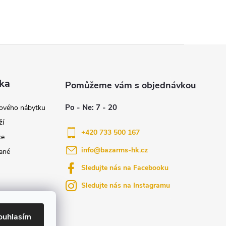
ka
nového nábytku
ží
+420 733 500 167
ce
info
@
bazarms-hk.cz
ané
Sledujte nás na Facebooku
Sledujte nás na Instagramu
azy
yly bydlení
ouhlasím
ktů na našem