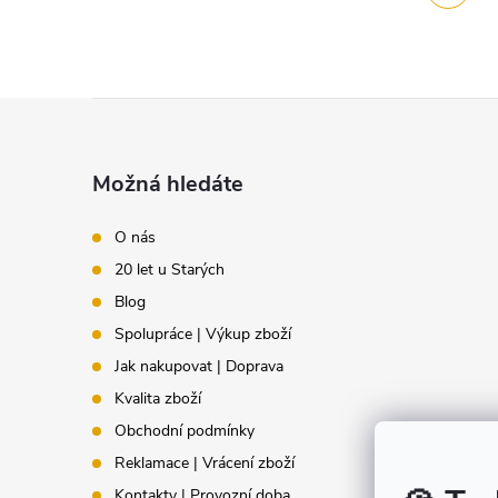
Z
á
Možná hledáte
p
O nás
20 let u Starých
a
Blog
t
Spolupráce | Výkup zboží
Jak nakupovat | Doprava
í
Kvalita zboží
Obchodní podmínky
Reklamace | Vrácení zboží
Kontakty | Provozní doba