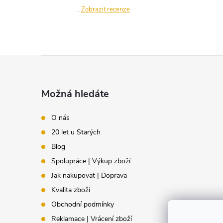
a
Zobrazit recenze
c
í
Z
p
á
r
Možná hledáte
v
p
O nás
k
20 let u Starých
a
y
Blog
t
Spolupráce | Výkup zboží
v
Jak nakupovat | Doprava
í
ý
Kvalita zboží
Obchodní podmínky
p
Reklamace | Vrácení zboží