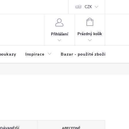
kup zboží
Prodávané značky
Kvalita zboží
CZK
Spolupráce | Výkup
NÁKUPNÍ
KOŠÍK
Prázdný košík
Přihlášení
poukazy
Inspirace
Bazar - použité zboží
ODÁVANĚJŠÍ
ABECEDNĚ