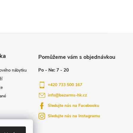
ka
nového nábytku
ží
+420 733 500 167
ce
info
@
bazarms-hk.cz
ané
Sledujte nás na Facebooku
Sledujte nás na Instagramu
azy
yly bydlení