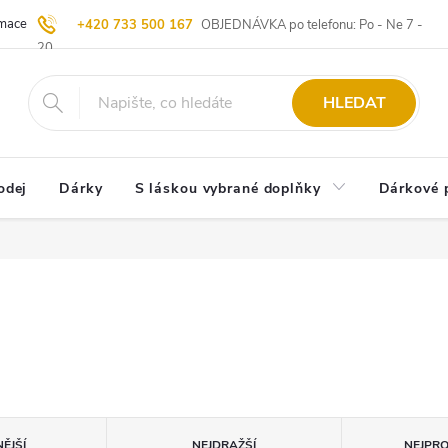
ace | Vrácení zboží
Blog
20 let u Starých
Komisní prodej | Vý
+420 733 500 167
OBJEDNÁVKA po telefonu: Po - Ne 7 -
20
HLEDAT
odej
Dárky
S láskou vybrané doplňky
Dárkové 
ĚJŠÍ
NEJDRAŽŠÍ
NEJPR