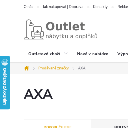
Přejít
O nás
Jak nakupovat | Doprava
Kontakty
Reklam
na
obsah
Outletové zboží
Nově v nabídce
Výpr
Prodávané značky
AXA
Domů
AXA
Ř
DOPORUČUJEME
NEJLEVN