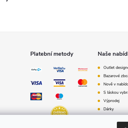
Platební metody
Naše nabíd
Outlet desig
Bazarové zbo
Nově v nabíd
S láskou vybr
Výprodej
Dárky
Dárkové pouk
Inspirace - st