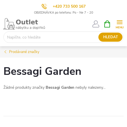
+420 733 500 167
OBJEDNÁVKA po telefonu: Po - Ne 7 - 20
Přejít
NÁKUPNÍ
KOŠÍK
na
obsah
HLEDAT
Prodávané značky
Bessagi Garden
Žádné produkty značky
Bessagi Garden
nebyly nalezeny...