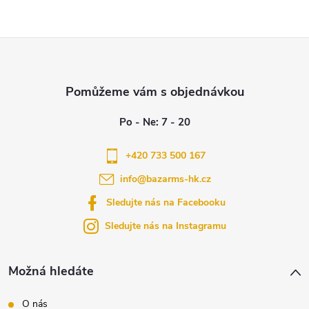
Z
á
p
a
+420 733 500 167
info
@
bazarms-hk.cz
t
Sledujte nás na Facebooku
í
Sledujte nás na Instagramu
Možná hledáte
O nás