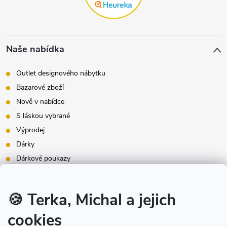
Naše nabídka
Outlet designového nábytku
Bazarové zboží
Nově v nabídce
S láskou vybrané
Výprodej
Dárky
Dárkové poukazy
Inspirace - styly bydlení
Značky produktů na našem e-shopu
🍪 Terka, Michal a jejich
cookies
Instagram