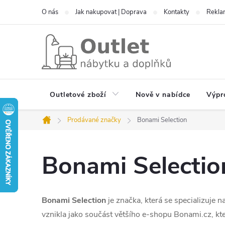
Přejít
O nás
Jak nakupovat | Doprava
Kontakty
Reklam
na
obsah
Outletové zboží
Nově v nabídce
Výpr
Prodávané značky
Bonami Selection
Domů
Bonami Selectio
Bonami Selection
je značka, která se specializuje n
vznikla jako součást většího e-shopu Bonami.cz, k