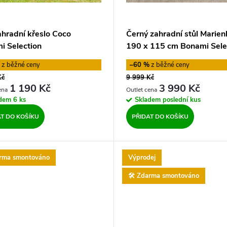
ahradní křeslo Coco
Černý zahradní stůl Marienl
i Selection
190 x 115 cm Bonami Sele
%
–60 %
Kč
9 999 Kč
1 190 Kč
3 990 Kč
adem
6 ks
Skladem
poslední kus
AT DO KOŠÍKU
PŘIDAT DO KOŠÍKU
arma smontováno
Výprodej
🛠️ Zdarma smontováno