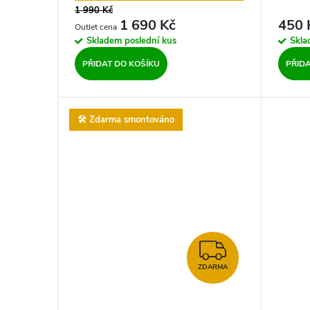
1 990 Kč
1 690 Kč
450 
Skladem
poslední kus
Skl
PŘIDAT DO KOŠÍKU
PŘID
🛠️ Zdarma smontováno
ZDARMA
ZDARMA