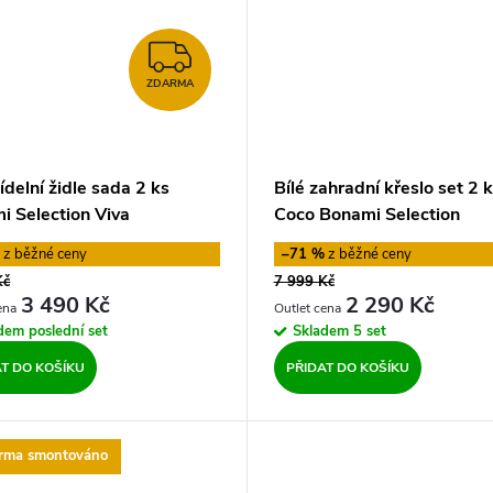
ZDARMA
ZDARMA
ídelní židle sada 2 ks
Bílé zahradní křeslo set 2 
i Selection Viva
Coco Bonami Selection
%
–71 %
Kč
7 999 Kč
3 490 Kč
2 290 Kč
adem
poslední set
Skladem
5 set
AT DO KOŠÍKU
PŘIDAT DO KOŠÍKU
arma smontováno