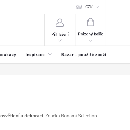
kup zboží
Prodávané značky
Kvalita zboží
CZK
Spolupráce | Výkup
NÁKUPNÍ
KOŠÍK
Prázdný košík
Přihlášení
poukazy
Inspirace
Bazar - použité zboží
 osvětlení a dekorací
. Značka Bonami Selection
.