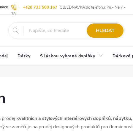
ace | Vrácení zboží
Blog
20 let u Starých
Komisní prodej | Vý
+420 733 500 167
OBJEDNÁVKA po telefonu: Po - Ne 7 -
20
HLEDAT
odej
Dárky
S láskou vybrané doplňky
Dárkové 
n
a prodej
kvalitních a stylových interiérových doplňků, nábytku,
terý se zaměřuje na prodej designových produktů pro domácnost