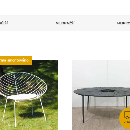
ĚJŠÍ
NEJDRAŽŠÍ
NEJPR
arma smontováno
ZD