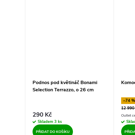
Podnos pod květináč Bonami
Komod
Selection Terrazzo, o 26 cm
–74 
12 990
290 Kč
Skladem
3 ks
Skl
PŘIDAT DO KOŠÍKU
PŘID