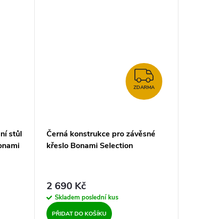
ZDARMA
ZDARMA
í stůl
Černá konstrukce pro závěsné
onami
křeslo Bonami Selection
2 690 Kč
Skladem
poslední kus
PŘIDAT DO KOŠÍKU