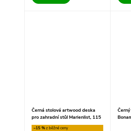
Černá stolová artwood deska
Černý
pro zahradní stůl Marienlist, 115
Bonam
x 190 cm Bonami Selection
–15 %