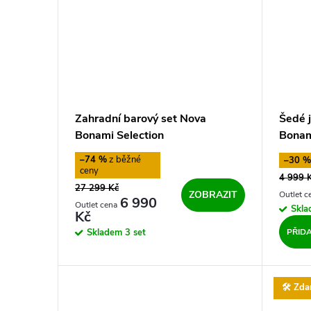
Zahradní barový set Nova
Šedé j
Bonami Selection
Bonam
–74 %
–30 
4 999 
27 299 Kč
ZOBRAZIT
6 990
Skl
Kč
PŘID
Skladem
3 set
🛠️ Zd