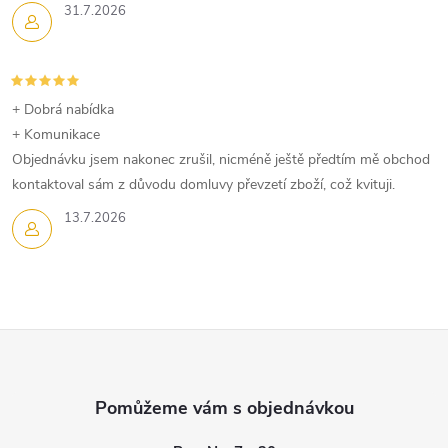
p
31.7.2026
r
v
+ Dobrá nabídka
k
+ Komunikace
Objednávku jsem nakonec zrušil, nicméně ještě předtím mě obchod
y
kontaktoval sám z důvodu domluvy převzetí zboží, což kvituji.
v
13.7.2026
ý
p
i
Z
s
á
u