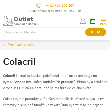
+420 733 500 167
OBJEDNÁVKA po telefonu: Po - Ne 7 - 20
Přejít
NÁKUPNÍ
KOŠÍK
na
obsah
HLEDAT
Prodávané značky
Colacril
Colacril
je značka italské společnosti, která
se specializuje na
výrobu vysoce kvalitních sanitárních produktů
. Firma byla založena
v roce 1966 v Itálii a postupně se rozšířila do celého světa.
Colacril vyrábí produkty v různých materiálech, včetně akrylu, litiny,
keramiky a skla, což umožňuje zákazníkům vybrat si to, co nejlépe