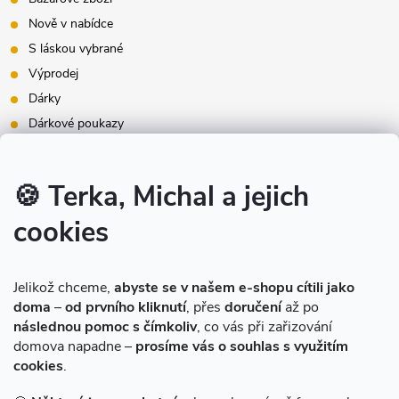
Nově v nabídce
S láskou vybrané
Výprodej
Dárky
Dárkové poukazy
Inspirace - styly bydlení
Značky produktů na našem e-shopu
🍪 Terka, Michal a jejich
cookies
Instagram
Jelikož chceme,
abyste se v našem e-shopu cítili jako
doma
–
od prvního kliknutí
, přes
doručení
až po
následnou pomoc s čímkoliv
, co vás při zařizování
domova napadne –
prosíme vás o souhlas s využitím
cookies
.
Sledovat na Instagramu