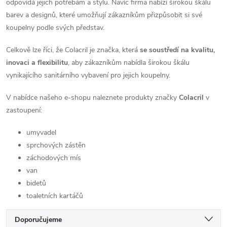
odpovídá jejich potřebám a stylu. Navíc firma nabízí širokou škálu
barev a designů, které umožňují zákazníkům přizpůsobit si své
koupelny podle svých představ.
Celkově lze říci, že Colacril je značka, která
se soustředí na kvalitu,
inovaci a flexibilitu
, aby zákazníkům nabídla širokou škálu
vynikajícího sanitárního vybavení pro jejich koupelny.
V nabídce našeho e-shopu naleznete produkty značky
Colacril
v
zastoupení:
umyvadel
sprchových zástěn
záchodových mís
van
bidetů
toaletních kartáčů
Ř
Doporučujeme