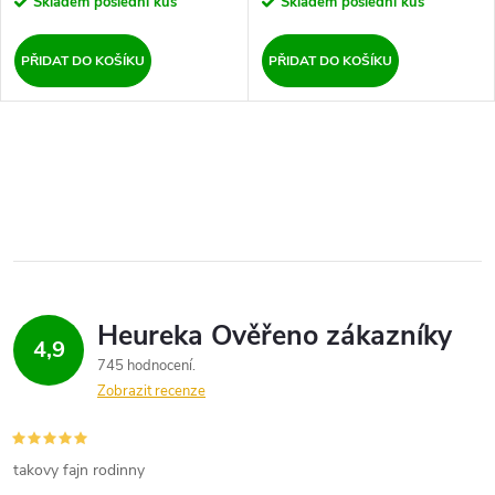
d
Skladem
poslední kus
Skladem
poslední kus
u
u
PŘIDAT DO KOŠÍKU
PŘIDAT DO KOŠÍKU
k
k
t
O
t
ů
v
ů
l
á
d
4,9
745 hodnocení
a
Zobrazit recenze
c
í
takovy fajn rodinny