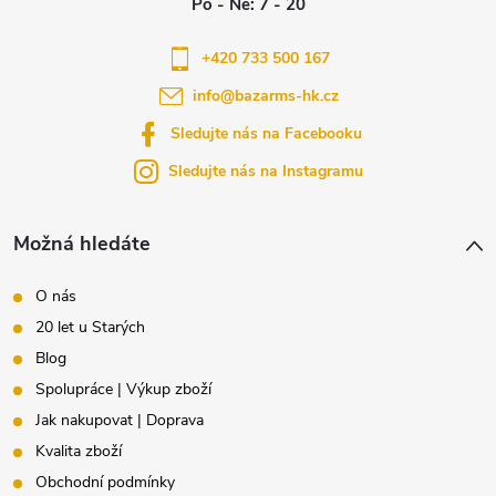
p
a
+420 733 500 167
info
@
bazarms-hk.cz
t
Sledujte nás na Facebooku
í
Sledujte nás na Instagramu
Možná hledáte
O nás
20 let u Starých
Blog
Spolupráce | Výkup zboží
Jak nakupovat | Doprava
Kvalita zboží
Obchodní podmínky