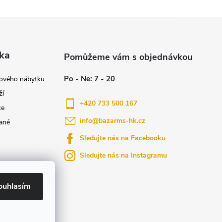
ka
nového nábytku
ží
+420 733 500 167
ce
info
@
bazarms-hk.cz
ané
Sledujte nás na Facebooku
Sledujte nás na Instagramu
azy
yly bydlení
ouhlasím
ktů na našem