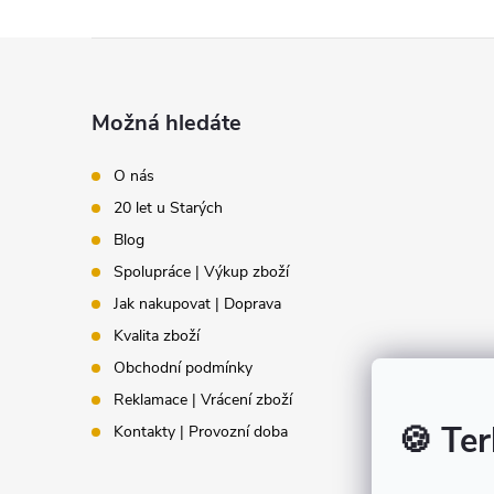
Z
á
Možná hledáte
p
O nás
20 let u Starých
a
Blog
t
Spolupráce | Výkup zboží
Jak nakupovat | Doprava
í
Kvalita zboží
Obchodní podmínky
Reklamace | Vrácení zboží
🍪 Ter
Kontakty | Provozní doba