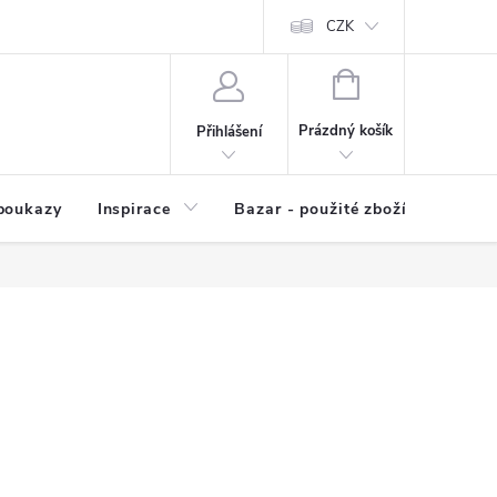
kup zboží
Prodávané značky
Kvalita zboží
CZK
Spolupráce | Výkup
NÁKUPNÍ
KOŠÍK
Prázdný košík
Přihlášení
poukazy
Inspirace
Bazar - použité zboží