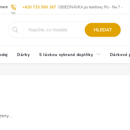
ace | Vrácení zboží
Blog
20 let u Starých
Komisní prodej | Vý
+420 733 500 167
OBJEDNÁVKA po telefonu: Po - Ne 7 -
20
HLEDAT
odej
Dárky
S láskou vybrané doplňky
Dárkové 
eny...