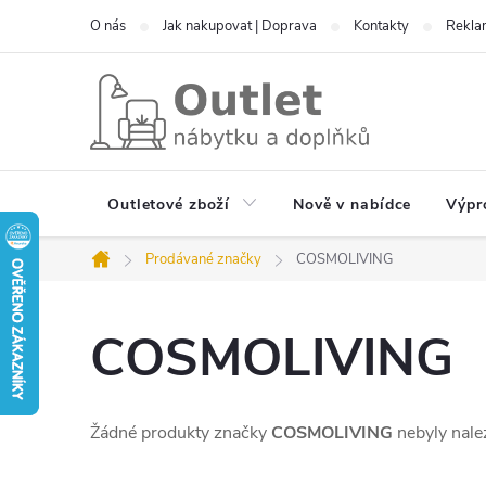
Přejít
O nás
Jak nakupovat | Doprava
Kontakty
Reklam
na
obsah
Outletové zboží
Nově v nabídce
Výpr
Prodávané značky
COSMOLIVING
Domů
COSMOLIVING
Žádné produkty značky
COSMOLIVING
nebyly nalez