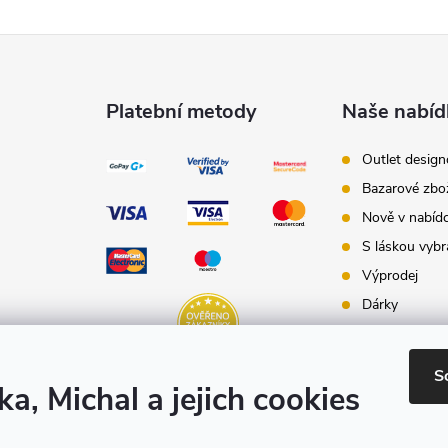
Platební metody
Naše nabíd
Outlet desig
Bazarové zbo
Nově v nabíd
S láskou vybr
Výprodej
Dárky
Dárkové pouk
Inspirace - st
S
ka, Michal a jejich cookies
Značky produ
e-shopu