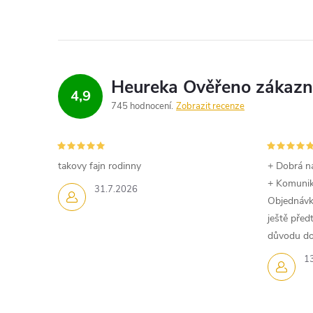
4,9
745 hodnocení
Zobrazit recenze
takovy fajn rodinny
+ Dobrá n
+ Komuni
31.7.2026
Objednávk
ještě pře
důvodu dom
1