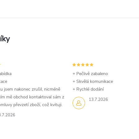
abídka
+ Pečlivě zabaleno
kace
+ Skvělá komunikace
u jsem nakonec zrušil, nicméně
+ Rychlé dodání
dtím mě obchod kontaktoval sám z
13.7.2026
luvy převzetí zboží, což kvituji.
3.7.2026