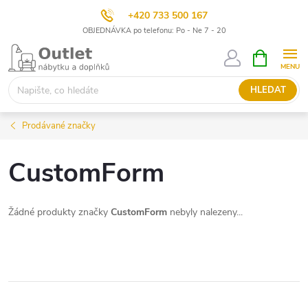
+420 733 500 167
OBJEDNÁVKA po telefonu: Po - Ne 7 - 20
Přejít
NÁKUPNÍ
KOŠÍK
na
obsah
HLEDAT
Prodávané značky
CustomForm
Žádné produkty značky
CustomForm
nebyly nalezeny...