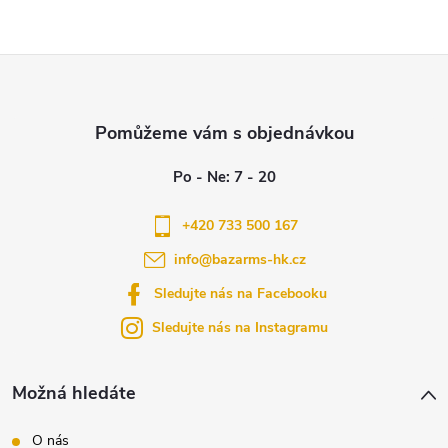
Z
á
p
a
+420 733 500 167
info
@
bazarms-hk.cz
t
Sledujte nás na Facebooku
í
Sledujte nás na Instagramu
Možná hledáte
O nás