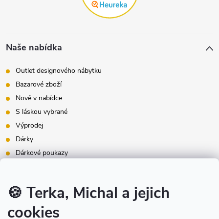
Naše nabídka
Outlet designového nábytku
Bazarové zboží
Nově v nabídce
S láskou vybrané
Výprodej
Dárky
Dárkové poukazy
Inspirace - styly bydlení
Značky produktů na našem e-shopu
🍪 Terka, Michal a jejich
cookies
Instagram